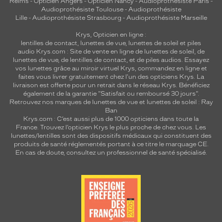
Reims
-
Opticien Angers
-
Opticien Nancy
-
Audioprothésiste Paris
-
Audioprothésiste Toulouse
-
Audioprothésiste
Lille
-
Audioprothésiste Strasbourg
-
Audioprothésiste Marseille
Krys, Opticien en ligne :
lentilles de contact
,
lunettes de vue
,
lunettes de soleil
et
piles
audio
Krys.com : Site de vente en ligne de lunettes de soleil, de
lunettes de vue, de
lentilles de contact
, et de piles audios. Essayez
vos lunettes grâce au miroir virtuel Krys, commandez en ligne et
faites vous livrer gratuitement chez l'un des opticiens Krys. La
livraison est offerte pour un retrait dans le réseau Krys. Bénéficiez
également de la garantie "Satisfait ou remboursé 30 jours".
Retrouvez nos marques de lunettes de vue et
lunettes de soleil : Ray
Ban
Krys.com : C’est aussi plus de 1000 opticiens dans toute la
France.
Trouvez l’opticien Krys le plus proche de chez vous
. Les
lunettes/lentilles sont des dispositifs médicaux qui constituent des
produits de santé réglementés portant à ce titre le marquage CE.
En cas de doute, consultez un professionnel de santé spécialisé.