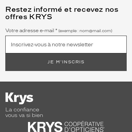
Restez informé et recevez nos
(Ce
champ
offres KRYS
est
Name
obligatoire)
Votre adresse e-mail
*
(exemple : nom@mail.com)
JE M'INSCRIS
La confiance
vous va si bien