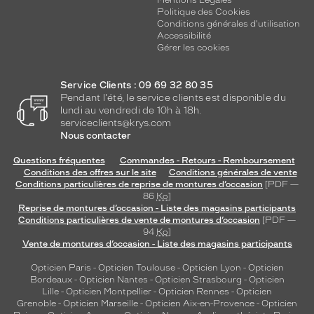
Mentions Légales
Politique des Cookies
Conditions générales d'utilisation
Accessibilité
Gérer les cookies
Service Clients : 09 69 32 80 35
Pendant l'été, le service clients est disponible du
lundi au vendredi de 10h à 18h.
serviceclients@krys.com
Nous contacter
Questions fréquentes
Commandes - Retours - Remboursement
Conditions des offres sur le site
Conditions générales de vente
Conditions particulières de reprise de montures d’occasion
[PDF —
86
Ko
]
Reprise de montures d’occasion - Liste des magasins participants
Conditions particulières de vente de montures d’occasion
[PDF —
94
Ko
]
Vente de montures d’occasion - Liste des magasins participants
Opticien Paris
-
Opticien Toulouse
-
Opticien Lyon
-
Opticien
Bordeaux
-
Opticien Nantes
-
Opticien Strasbourg
-
Opticien
Lille
-
Opticien Montpellier
-
Opticien Rennes
-
Opticien
Grenoble
-
Opticien Marseille
-
Opticien Aix-en-Provence
-
Opticien