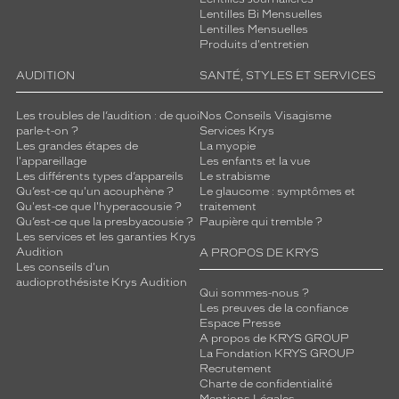
Lentilles Bi Mensuelles
Lentilles Mensuelles
Produits d'entretien
AUDITION
SANTÉ, STYLES ET SERVICES
Les troubles de l’audition : de quoi
Nos Conseils Visagisme
parle-t-on ?
Services Krys
Les grandes étapes de
La myopie
l'appareillage
Les enfants et la vue
Les différents types d’appareils
Le strabisme
Qu’est-ce qu'un acouphène ?
Le glaucome : symptômes et
Qu'est-ce que l'hyperacousie ?
traitement
Qu’est-ce que la presbyacousie ?
Paupière qui tremble ?
Les services et les garanties Krys
Audition
A PROPOS DE KRYS
Les conseils d'un
audioprothésiste Krys Audition
Qui sommes-nous ?
Les preuves de la confiance
Espace Presse
A propos de KRYS GROUP
La Fondation KRYS GROUP
Recrutement
Charte de confidentialité