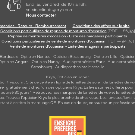
lundi au vendredi de 10h à 18h.
serviceclients@krys.com
Nous contacter
andes - Retours - Remboursement
Conditions des offres sur le site
Conditions particulières de reprise de montures d’occasion
[PDF — 86
Ko
]
Reprise de montures d’occasion - Liste des magasins participants
Conditions particulières de vente de montures d’occasion
[PDF — 94
Ko
]
Vente de montures d’occasion - Liste des magasins participants
 Bordeaux
-
Opticien Nantes
-
Opticien Strasbourg
-
Opticien Lille
-
Opticien
Opticien Angers
-
Opticien Nancy
-
Audioprothésiste Paris
-
Audioprothési
Strasbourg
-
Audioprothésiste Marseille
Krys, Opticien en ligne :
dio
Krys.com : Site de vente en ligne de lunettes de soleil, de lunettes de vu
rer gratuitement chez l'un des opticiens Krys. La livraison est offerte pour
emboursé 30 jours". Retrouvez nos marques de lunettes de vue et
lunettes d
nce.
Trouvez l’opticien Krys le plus proche de chez vous
. Les lunettes/lenti
tant à ce titre le marquage CE. En cas de doute, consultez un professionne