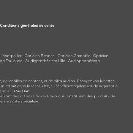
Conditions générales de vente
 Montpellier
-
Opticien Rennes
-
Opticien Grenoble
-
Opticien
ste Toulouse
-
Audioprothésiste Lille
-
Audioprothésiste
e, de
lentilles de contact
, et de piles audios. Essayez vos lunettes
 un retrait dans le réseau Krys. Bénéficiez également de la garantie
e soleil : Ray Ban
lles sont des dispositifs médicaux qui constituent des produits de
l de santé spécialisé.