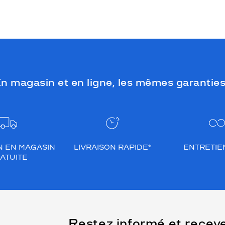
n magasin et en ligne, les mêmes garanties
N EN MAGASIN
LIVRAISON RAPIDE*
ENTRETIEN
ATUITE
(Ce
Restez informé et recev