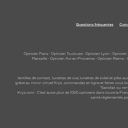
Questions fréquentes
Comm
Opticien Paris
-
Opticien Toulouse
-
Opticien Lyon
-
Opticien
Marseille
-
Opticien Aix-en-Provence
-
Opticien Reims
-
lentilles de contact
,
lunettes de vue
,
lunettes de soleil
et
piles au
grâce au miroir virtuel Krys, commandez en ligne et faites vous liv
"Satisfait ou r
Krys.com : C’est aussi plus de 1000 opticiens dans toute la Fra
santé réglementés por