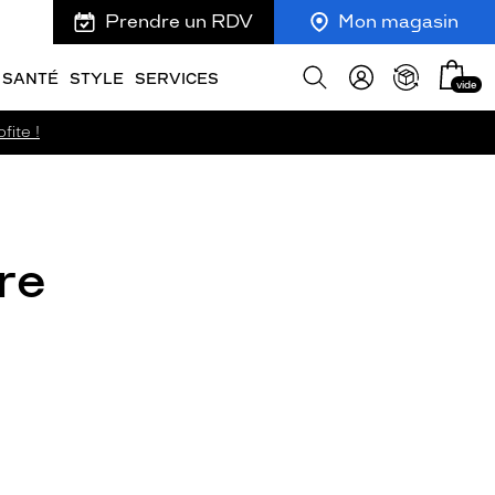
Prendre un RDV
Mon magasin
Mon
Afficher
SANTÉ
STYLE
SERVICES
vide
panie
la
recherche
fite !
re