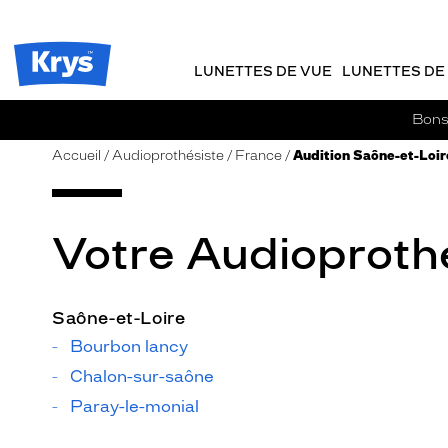
m
J
ER AU
TENU
y
e
CIPAL
Opticien
K
r
Krys
r
e
LUNETTES DE VUE
LUNETTES DE 
-
y
-
s
c
La
Bons 
o
confiance
m
vous
Accueil
Audioprothésiste
France
Audition Saône-et-Loir
m
va
a
si
n
bien
d
Votre Audioprothé
e
Saône-et-Loire
Bourbon lancy
Chalon-sur-saône
Paray-le-monial