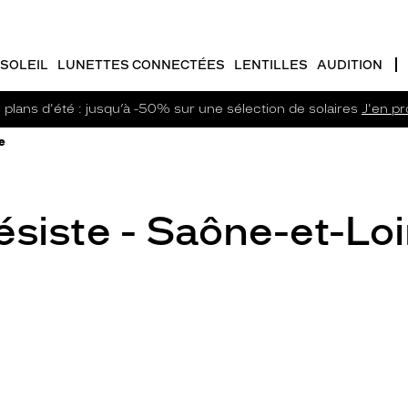
SOLEIL
LUNETTES CONNECTÉES
LENTILLES
AUDITION
plans d'été : jusqu’à -50% sur une sélection de solaires
J'en pro
e
siste - Saône-et-Loi