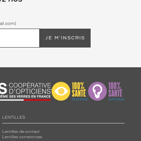
il.com)
JE M'INSCRIS
LENTILLES
Lentilles de contact
Lentilles correctrices