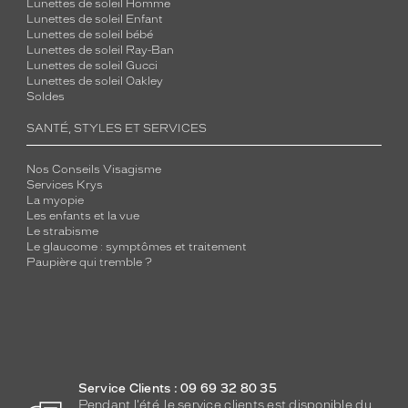
Lunettes de soleil Homme
Lunettes de soleil Enfant
Lunettes de soleil bébé
Lunettes de soleil Ray-Ban
Lunettes de soleil Gucci
Lunettes de soleil Oakley
Soldes
SANTÉ, STYLES ET SERVICES
Nos Conseils Visagisme
Services Krys
La myopie
Les enfants et la vue
Le strabisme
Le glaucome : symptômes et traitement
Paupière qui tremble ?
Service Clients : 09 69 32 80 35
Pendant l'été, le service clients est disponible du