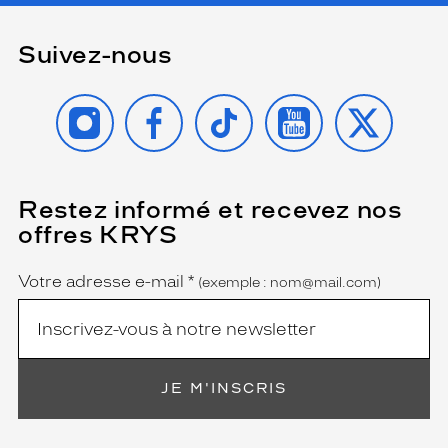
Suivez-nous
INSTAGRAM
FACEBOOK
TIKTOK
YOUTUBE
X
Restez informé et recevez nos
(Ce
champ
offres KRYS
est
Name
obligatoire)
Votre adresse e-mail
*
(exemple : nom@mail.com)
JE M'INSCRIS