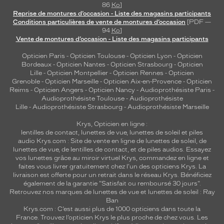
86
Ko
]
Reprise de montures d’occasion - Liste des magasins participants
Conditions particulières de vente de montures d’occasion
[PDF —
94
Ko
]
Vente de montures d’occasion - Liste des magasins participants
Opticien Paris
-
Opticien Toulouse
-
Opticien Lyon
-
Opticien
Bordeaux
-
Opticien Nantes
-
Opticien Strasbourg
-
Opticien
Lille
-
Opticien Montpellier
-
Opticien Rennes
-
Opticien
Grenoble
-
Opticien Marseille
-
Opticien Aix-en-Provence
-
Opticien
Reims
-
Opticien Angers
-
Opticien Nancy
-
Audioprothésiste Paris
-
Audioprothésiste Toulouse
-
Audioprothésiste
Lille
-
Audioprothésiste Strasbourg
-
Audioprothésiste Marseille
Krys, Opticien en ligne :
lentilles de contact
,
lunettes de vue
,
lunettes de soleil
et
piles
audio
Krys.com : Site de vente en ligne de lunettes de soleil, de
lunettes de vue, de
lentilles de contact
, et de piles audios. Essayez
vos lunettes grâce au miroir virtuel Krys, commandez en ligne et
faites vous livrer gratuitement chez l'un des opticiens Krys. La
livraison est offerte pour un retrait dans le réseau Krys. Bénéficiez
également de la garantie "Satisfait ou remboursé 30 jours".
Retrouvez nos marques de lunettes de vue et
lunettes de soleil : Ray
Ban
Krys.com : C’est aussi plus de 1000 opticiens dans toute la
France.
Trouvez l’opticien Krys le plus proche de chez vous
. Les