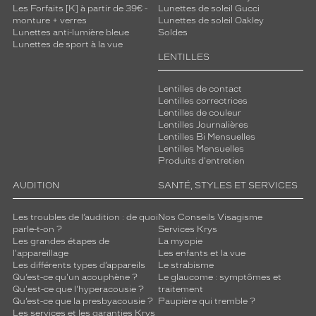
Les Forfaits [K] à partir de 39€ -
Lunettes de soleil Gucci
monture + verres
Lunettes de soleil Oakley
Lunettes anti-lumière bleue
Soldes
Lunettes de sport à la vue
LENTILLES
Lentilles de contact
Lentilles correctrices
Lentilles de couleur
Lentilles Journalières
Lentilles Bi Mensuelles
Lentilles Mensuelles
Produits d'entretien
AUDITION
SANTÉ, STYLES ET SERVICES
Les troubles de l’audition : de quoi
Nos Conseils Visagisme
parle-t-on ?
Services Krys
Les grandes étapes de
La myopie
l'appareillage
Les enfants et la vue
Les différents types d’appareils
Le strabisme
Qu’est-ce qu'un acouphène ?
Le glaucome : symptômes et
Qu'est-ce que l'hyperacousie ?
traitement
Qu’est-ce que la presbyacousie ?
Paupière qui tremble ?
Les services et les garanties Krys