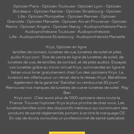
Opticien Paris
-
Opticien Toulouse
-
Opticien Lyon
-
Opticien
Bordeaux
-
Opticien Nantes
-
Opticien Strasbourg
-
Opticien
Lille
-
Opticien Montpellier
-
Opticien Rennes
-
Opticien
Grenoble
-
Opticien Marseille
-
Opticien Aix-en-Provence
-
Opticien
Reims
-
Opticien Angers
-
Opticien Nancy
-
Audioprothésiste Paris
-
Audioprothésiste Toulouse
-
Audioprothésiste
Lille
-
Audioprothésiste Strasbourg
-
Audioprothésiste Marseille
Krys, Opticien en ligne :
lentilles de contact
,
lunettes de vue
,
lunettes de soleil
et
piles
audio
Krys.com : Site de vente en ligne de lunettes de soleil, de
lunettes de vue, de
lentilles de contact
, et de piles audios. Essayez
vos lunettes grâce au miroir virtuel Krys, commandez en ligne et
faites vous livrer gratuitement chez l'un des opticiens Krys. La
livraison est offerte pour un retrait dans le réseau Krys. Bénéficiez
également de la garantie "Satisfait ou remboursé 30 jours".
Retrouvez nos marques de lunettes de vue et
lunettes de soleil : Ray
Ban
Krys.com : C’est aussi plus de 1000 opticiens dans toute la
France.
Trouvez l’opticien Krys le plus proche de chez vous
. Les
lunettes/lentilles sont des dispositifs médicaux qui constituent des
produits de santé réglementés portant à ce titre le marquage CE.
En cas de doute, consultez un professionnel de santé spécialisé.