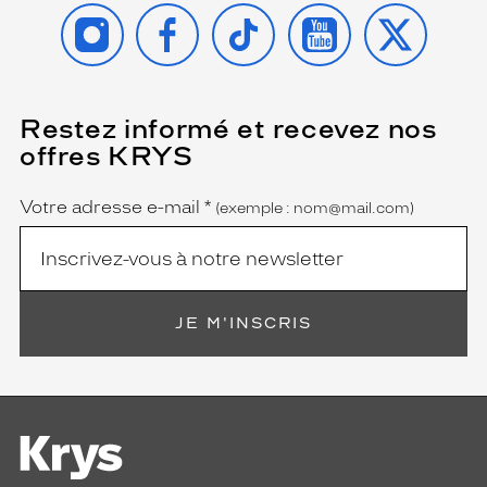
INSTAGRAM
FACEBOOK
TIKTOK
YOUTUBE
X
Restez informé et recevez nos
(Ce
champ
offres KRYS
est
Name
obligatoire)
Votre adresse e-mail
*
(exemple : nom@mail.com)
JE M'INSCRIS