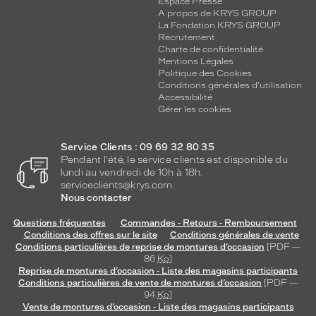
Espace Presse
A propos de KRYS GROUP
La Fondation KRYS GROUP
Recrutement
Charte de confidentialité
Mentions Légales
Politique des Cookies
Conditions générales d'utilisation
Accessibilité
Gérer les cookies
Service Clients : 09 69 32 80 35
Pendant l'été, le service clients est disponible du
lundi au vendredi de 10h à 18h.
serviceclients@krys.com
Nous contacter
Questions fréquentes
Commandes - Retours - Remboursement
Conditions des offres sur le site
Conditions générales de vente
Conditions particulières de reprise de montures d’occasion
[PDF —
86
Ko
]
Reprise de montures d’occasion - Liste des magasins participants
Conditions particulières de vente de montures d’occasion
[PDF —
94
Ko
]
Vente de montures d’occasion - Liste des magasins participants