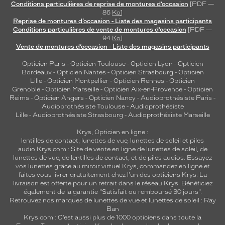
Conditions particulières de reprise de montures d’occasion
[PDF —
86
Ko
]
Reprise de montures d’occasion - Liste des magasins participants
Conditions particulières de vente de montures d’occasion
[PDF —
94
Ko
]
Vente de montures d’occasion - Liste des magasins participants
Opticien Paris
-
Opticien Toulouse
-
Opticien Lyon
-
Opticien
Bordeaux
-
Opticien Nantes
-
Opticien Strasbourg
-
Opticien
Lille
-
Opticien Montpellier
-
Opticien Rennes
-
Opticien
Grenoble
-
Opticien Marseille
-
Opticien Aix-en-Provence
-
Opticien
Reims
-
Opticien Angers
-
Opticien Nancy
-
Audioprothésiste Paris
-
Audioprothésiste Toulouse
-
Audioprothésiste
Lille
-
Audioprothésiste Strasbourg
-
Audioprothésiste Marseille
Krys, Opticien en ligne :
lentilles de contact
,
lunettes de vue
,
lunettes de soleil
et
piles
audio
Krys.com : Site de vente en ligne de lunettes de soleil, de
lunettes de vue, de
lentilles de contact
, et de piles audios. Essayez
vos lunettes grâce au miroir virtuel Krys, commandez en ligne et
faites vous livrer gratuitement chez l'un des opticiens Krys. La
livraison est offerte pour un retrait dans le réseau Krys. Bénéficiez
également de la garantie "Satisfait ou remboursé 30 jours".
Retrouvez nos marques de lunettes de vue et
lunettes de soleil : Ray
Ban
Krys.com : C’est aussi plus de 1000 opticiens dans toute la