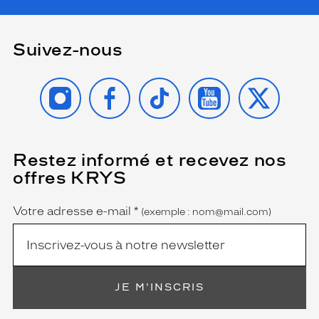
Suivez-nous
INSTAGRAM
FACEBOOK
TIKTOK
YOUTUBE
X
Restez informé et recevez nos
(Ce
champ
offres KRYS
est
Name
obligatoire)
Votre adresse e-mail
*
(exemple : nom@mail.com)
JE M'INSCRIS