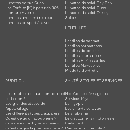
Lunettes de vue Gucci
Lunettes de soleil Ray-Ban
Les Forfaits [K] à partir de 39€ -
Lunettes de soleil Gucci
monture + verres
Lunettes de soleil Oakley
Lunettes anti-lumière bleue
Soldes
Lunettes de sport à la vue
LENTILLES
Lentilles de contact
Lentilles correctrices
Lentilles de couleur
Lentilles Journalières
Lentilles Bi Mensuelles
Lentilles Mensuelles
Produits d'entretien
AUDITION
SANTÉ, STYLES ET SERVICES
Les troubles de l’audition : de quoi
Nos Conseils Visagisme
parle-t-on ?
Services Krys
Les grandes étapes de
La myopie
l'appareillage
Les enfants et la vue
Les différents types d’appareils
Le strabisme
Qu’est-ce qu'un acouphène ?
Le glaucome : symptômes et
Qu'est-ce que l'hyperacousie ?
traitement
Qu’est-ce que la presbyacousie ?
Paupière qui tremble ?