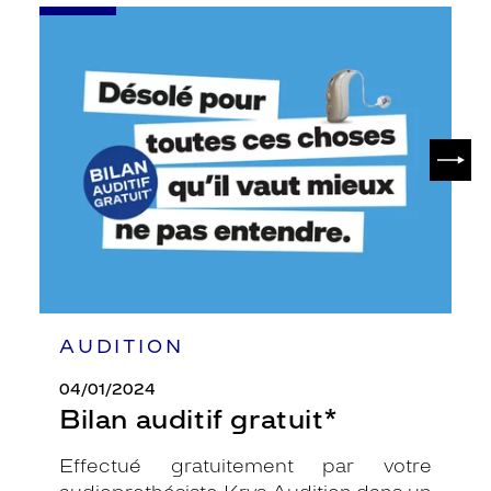
-
Bilan
auditif
gratuit*
SUIV
AUDITION
04/01/2024
Bilan auditif gratuit*
Effectué gratuitement par votre