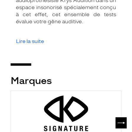
audioprothésiste Krys Audition dans un
espace insonorisé spécialement conçu
à cet effet, cet ensemble de tests
évalue votre gêne auditive.
Lire la suite
Marques
SUIV