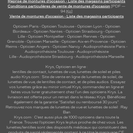
Reprise de montures d’occasion - Liste des magasins participants
Conditions particulières de vente de montures d’occasion
[PDF —
94
Ko
]
Vente de montures d’occasion - Liste des magasins participants
Opticien Paris
-
Opticien Toulouse
-
Opticien Lyon
-
Opticien
Bordeaux
-
Opticien Nantes
-
Opticien Strasbourg
-
Opticien
Lille
-
Opticien Montpellier
-
Opticien Rennes
-
Opticien
Grenoble
-
Opticien Marseille
-
Opticien Aix-en-Provence
-
Opticien
Reims
-
Opticien Angers
-
Opticien Nancy
-
Audioprothésiste Paris
-
Audioprothésiste Toulouse
-
Audioprothésiste
Lille
-
Audioprothésiste Strasbourg
-
Audioprothésiste Marseille
Krys, Opticien en ligne :
lentilles de contact
,
lunettes de vue
,
lunettes de soleil
et
piles
audio
Krys.com : Site de vente en ligne de lunettes de soleil, de
lunettes de vue, de
lentilles de contact
, et de piles audios. Essayez
vos lunettes grâce au miroir virtuel Krys, commandez en ligne et
faites vous livrer gratuitement chez l'un des opticiens Krys. La
livraison est offerte pour un retrait dans le réseau Krys. Bénéficiez
également de la garantie "Satisfait ou remboursé 30 jours".
Retrouvez nos marques de lunettes de vue et
lunettes de soleil : Ray
Ban
Krys.com : C’est aussi plus de 1000 opticiens dans toute la
France.
Trouvez l’opticien Krys le plus proche de chez vous
. Les
lunettes/lentilles sont des dispositifs médicaux qui constituent des
produits de santé réglementés portant à ce titre le marquage CE.