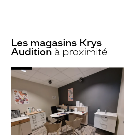
Les magasins Krys
Audition
à proximité
Voir
Audioprothésiste
la
Connerré
fiche
-
Krys
Audition