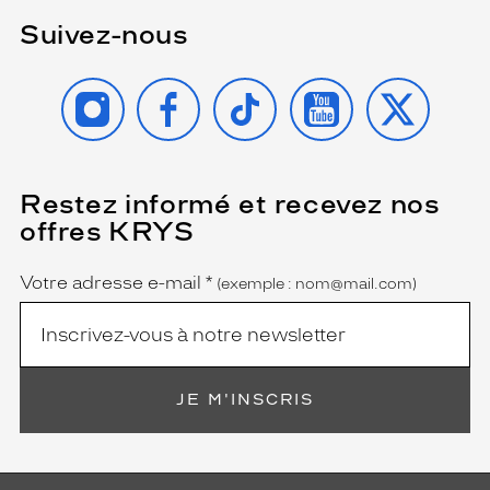
Suivez-nous
INSTAGRAM
FACEBOOK
TIKTOK
YOUTUBE
X
Restez informé et recevez nos
(Ce
champ
offres KRYS
est
Name
obligatoire)
Votre adresse e-mail
*
(exemple : nom@mail.com)
JE M'INSCRIS