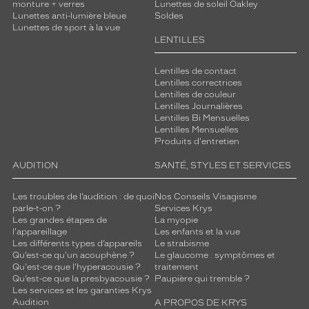
monture + verres
Lunettes de soleil Oakley
Lunettes anti-lumière bleue
Soldes
Lunettes de sport à la vue
LENTILLES
Lentilles de contact
Lentilles correctrices
Lentilles de couleur
Lentilles Journalières
Lentilles Bi Mensuelles
Lentilles Mensuelles
Produits d'entretien
AUDITION
SANTÉ, STYLES ET SERVICES
Les troubles de l’audition : de quoi
Nos Conseils Visagisme
parle-t-on ?
Services Krys
Les grandes étapes de
La myopie
l'appareillage
Les enfants et la vue
Les différents types d’appareils
Le strabisme
Qu’est-ce qu'un acouphène ?
Le glaucome : symptômes et
Qu'est-ce que l'hyperacousie ?
traitement
Qu’est-ce que la presbyacousie ?
Paupière qui tremble ?
Les services et les garanties Krys
Audition
A PROPOS DE KRYS