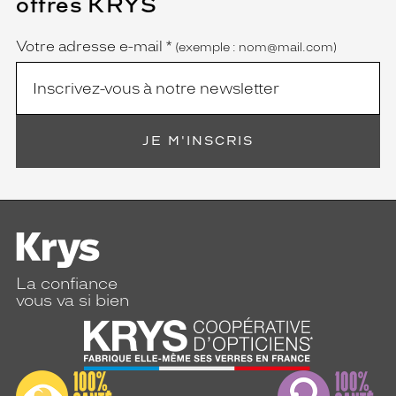
offres KRYS
est
Name
obligatoire)
Votre adresse e-mail
*
(exemple : nom@mail.com)
JE M'INSCRIS
La confiance
vous va si bien