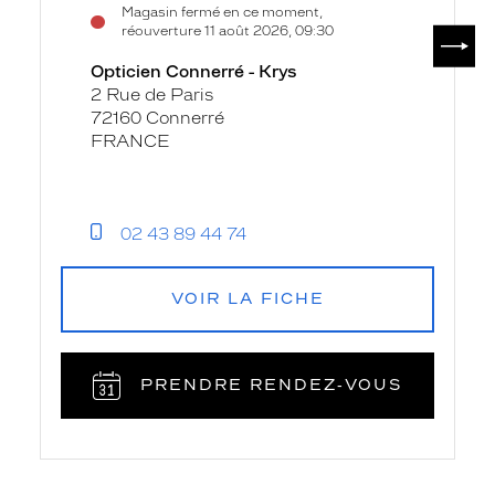
Magasin fermé en ce moment,
SUIV
réouverture 11 août 2026, 09:30
Opticien Connerré - Krys
2 Rue de Paris
72160 Connerré
FRANCE
02 43 89 44 74
VOIR LA FICHE
PRENDRE RENDEZ‑VOUS