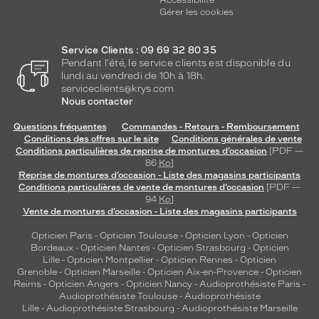
Accessibilité
Gérer les cookies
Service Clients : 09 69 32 80 35
Pendant l'été, le service clients est disponible du
lundi au vendredi de 10h à 18h.
serviceclients@krys.com
Nous contacter
Questions fréquentes
Commandes - Retours - Remboursement
Conditions des offres sur le site
Conditions générales de vente
Conditions particulières de reprise de montures d’occasion
[PDF —
86
Ko
]
Reprise de montures d’occasion - Liste des magasins participants
Conditions particulières de vente de montures d’occasion
[PDF —
94
Ko
]
Vente de montures d’occasion - Liste des magasins participants
Opticien Paris
-
Opticien Toulouse
-
Opticien Lyon
-
Opticien
Bordeaux
-
Opticien Nantes
-
Opticien Strasbourg
-
Opticien
Lille
-
Opticien Montpellier
-
Opticien Rennes
-
Opticien
Grenoble
-
Opticien Marseille
-
Opticien Aix-en-Provence
-
Opticien
Reims
-
Opticien Angers
-
Opticien Nancy
-
Audioprothésiste Paris
-
Audioprothésiste Toulouse
-
Audioprothésiste
Lille
-
Audioprothésiste Strasbourg
-
Audioprothésiste Marseille