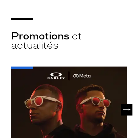
Promotions
et
actualités
-
Oakley
META
SUIV