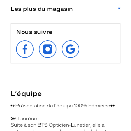
Les plus du magasin
Nous suivre
SUIVEZ‑NOUS
SUIVEZ‑NOUS
RETROUVEZ‑NOUS
SUR
SUR
SUR
FACEBOOK
INSTAGRAM
GOOGLE
L’équipe
👭Présentation de l'équipe 100% Féminine👭
👓 Laurène :
Suite à son BTS Opticien-Lunetier, elle a