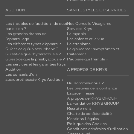
AUDITION
SANTÉ, STYLES ET SERVICES
Les troubles de l’audition : de quoi
Nos Conseils Visagisme
parle-t-on ?
Services Krys
Les grandes étapes de
La myopie
l'appareillage
Les enfants et la vue
Les différents types d’appareils
Le strabisme
Qu’est-ce qu'un acouphène ?
Le glaucome : symptômes et
Qu'est-ce que l'hyperacousie ?
traitement
Qu’est-ce que la presbyacousie ?
Paupière qui tremble ?
Les services et les garanties Krys
Audition
A PROPOS DE KRYS
Les conseils d'un
audioprothésiste Krys Audition
Qui sommes-nous ?
Les preuves de la confiance
Espace Presse
A propos de KRYS GROUP
La Fondation KRYS GROUP
Recrutement
Charte de confidentialité
Mentions Légales
Politique des Cookies
Conditions générales d'utilisation