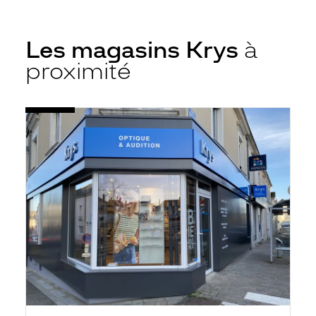
Les magasins Krys
à
proximité
Voir
Opticien
la
Connerré
fiche
-
Krys