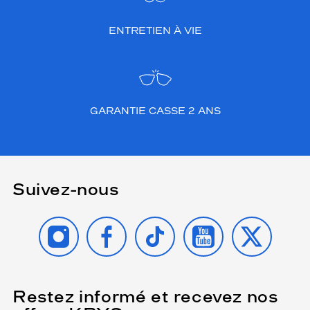
ENTRETIEN À VIE
GARANTIE CASSE 2 ANS
Suivez-nous
INSTAGRAM
FACEBOOK
TIKTOK
YOUTUBE
X
Restez informé et recevez nos
(Ce
champ