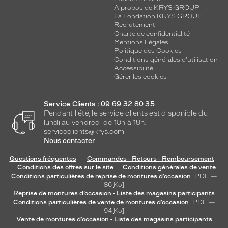
A propos de KRYS GROUP
La Fondation KRYS GROUP
Recrutement
Charte de confidentialité
Mentions Légales
Politique des Cookies
Conditions générales d'utilisation
Accessibilité
Gérer les cookies
Service Clients : 09 69 32 80 35
Pendant l'été, le service clients est disponible du
lundi au vendredi de 10h à 18h.
serviceclients@krys.com
Nous contacter
Questions fréquentes
Commandes - Retours - Remboursement
Conditions des offres sur le site
Conditions générales de vente
Conditions particulières de reprise de montures d’occasion
[PDF —
86
Ko
]
Reprise de montures d’occasion - Liste des magasins participants
Conditions particulières de vente de montures d’occasion
[PDF —
94
Ko
]
Vente de montures d’occasion - Liste des magasins participants