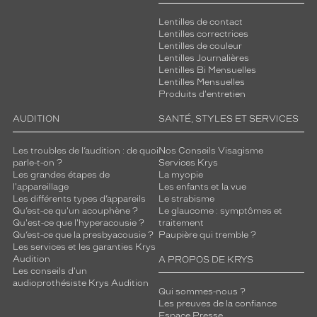
Lentilles de contact
Lentilles correctrices
Lentilles de couleur
Lentilles Journalières
Lentilles Bi Mensuelles
Lentilles Mensuelles
Produits d'entretien
AUDITION
SANTÉ, STYLES ET SERVICES
Les troubles de l’audition : de quoi
Nos Conseils Visagisme
parle-t-on ?
Services Krys
Les grandes étapes de
La myopie
l'appareillage
Les enfants et la vue
Les différents types d’appareils
Le strabisme
Qu’est-ce qu'un acouphène ?
Le glaucome : symptômes et
Qu'est-ce que l'hyperacousie ?
traitement
Qu’est-ce que la presbyacousie ?
Paupière qui tremble ?
Les services et les garanties Krys
Audition
A PROPOS DE KRYS
Les conseils d'un
audioprothésiste Krys Audition
Qui sommes-nous ?
Les preuves de la confiance
Espace Presse