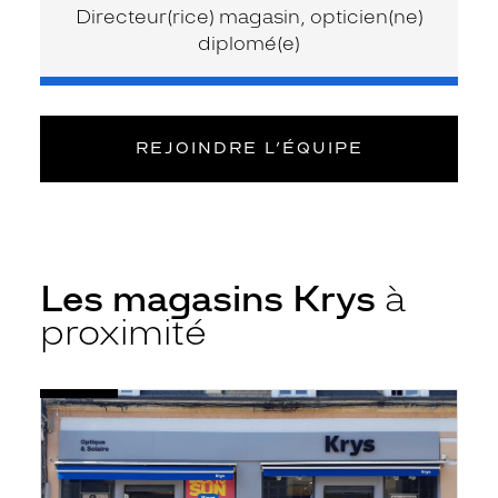
Directeur(rice) magasin, opticien(ne)
diplomé(e)
REJOINDRE L’ÉQUIPE
Les magasins Krys
à
proximité
Voir
Opticien
la
Nogent-
fiche
le-
Rotrou