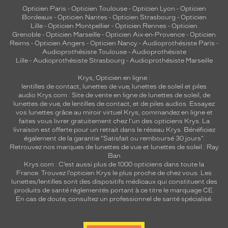
Opticien Paris
-
Opticien Toulouse
-
Opticien Lyon
-
Opticien
Bordeaux
-
Opticien Nantes
-
Opticien Strasbourg
-
Opticien
Lille
-
Opticien Montpellier
-
Opticien Rennes
-
Opticien
Grenoble
-
Opticien Marseille
-
Opticien Aix-en-Provence
-
Opticien
Reims
-
Opticien Angers
-
Opticien Nancy
-
Audioprothésiste Paris
-
Audioprothésiste Toulouse
-
Audioprothésiste
Lille
-
Audioprothésiste Strasbourg
-
Audioprothésiste Marseille
Krys, Opticien en ligne :
lentilles de contact
,
lunettes de vue
,
lunettes de soleil
et
piles
audio
Krys.com : Site de vente en ligne de lunettes de soleil, de
lunettes de vue, de
lentilles de contact
, et de piles audios. Essayez
vos lunettes grâce au miroir virtuel Krys, commandez en ligne et
faites vous livrer gratuitement chez l'un des opticiens Krys. La
livraison est offerte pour un retrait dans le réseau Krys. Bénéficiez
également de la garantie "Satisfait ou remboursé 30 jours".
Retrouvez nos marques de lunettes de vue et
lunettes de soleil : Ray
Ban
Krys.com : C’est aussi plus de 1000 opticiens dans toute la
France.
Trouvez l’opticien Krys le plus proche de chez vous
. Les
lunettes/lentilles sont des dispositifs médicaux qui constituent des
produits de santé réglementés portant à ce titre le marquage CE.
En cas de doute, consultez un professionnel de santé spécialisé.