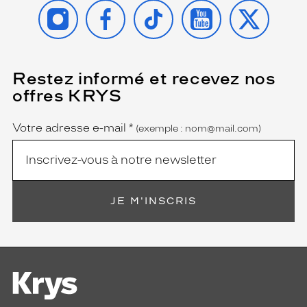
INSTAGRAM
FACEBOOK
TIKTOK
YOUTUBE
X
Restez informé et recevez nos
(Ce
champ
offres KRYS
est
Name
obligatoire)
Votre adresse e-mail
*
(exemple : nom@mail.com)
JE M'INSCRIS