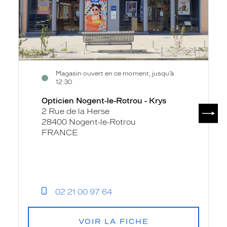
-
Krys
Magasin ouvert en ce moment, jusqu’à
12:30
Opticien Nogent-le-Rotrou - Krys
SUIV
2 Rue de la Herse
28400 Nogent-le-Rotrou
FRANCE
02 21 00 97 64
VOIR LA FICHE