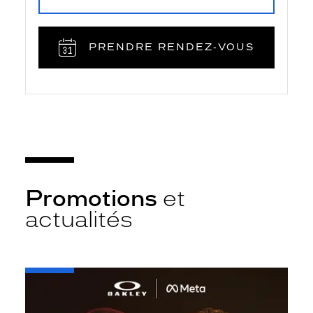
PRENDRE RENDEZ‑VOUS
Promotions
et
actualités
-
Oakley
META