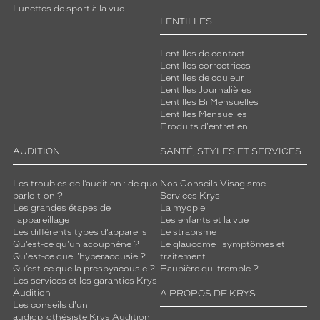
Lunettes de sport à la vue
LENTILLES
Lentilles de contact
Lentilles correctrices
Lentilles de couleur
Lentilles Journalières
Lentilles Bi Mensuelles
Lentilles Mensuelles
Produits d'entretien
AUDITION
SANTÉ, STYLES ET SERVICES
Les troubles de l’audition : de quoi
Nos Conseils Visagisme
parle-t-on ?
Services Krys
Les grandes étapes de
La myopie
l'appareillage
Les enfants et la vue
Les différents types d’appareils
Le strabisme
Qu’est-ce qu'un acouphène ?
Le glaucome : symptômes et
Qu'est-ce que l'hyperacousie ?
traitement
Qu’est-ce que la presbyacousie ?
Paupière qui tremble ?
Les services et les garanties Krys
Audition
A PROPOS DE KRYS
Les conseils d'un
audioprothésiste Krys Audition