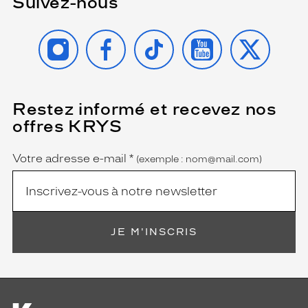
Suivez-nous
INSTAGRAM
FACEBOOK
TIKTOK
YOUTUBE
X
Restez informé et recevez nos
(Ce
champ
offres KRYS
est
Name
obligatoire)
Votre adresse e-mail
*
(exemple : nom@mail.com)
JE M'INSCRIS