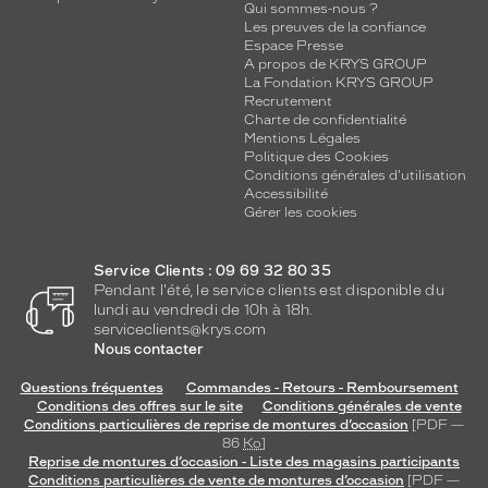
Qui sommes-nous ?
Les preuves de la confiance
Espace Presse
A propos de KRYS GROUP
La Fondation KRYS GROUP
Recrutement
Charte de confidentialité
Mentions Légales
Politique des Cookies
Conditions générales d'utilisation
Accessibilité
Gérer les cookies
Service Clients : 09 69 32 80 35
Pendant l'été, le service clients est disponible du
lundi au vendredi de 10h à 18h.
serviceclients@krys.com
Nous contacter
Questions fréquentes
Commandes - Retours - Remboursement
Conditions des offres sur le site
Conditions générales de vente
Conditions particulières de reprise de montures d’occasion
[PDF —
86
Ko
]
Reprise de montures d’occasion - Liste des magasins participants
Conditions particulières de vente de montures d’occasion
[PDF —