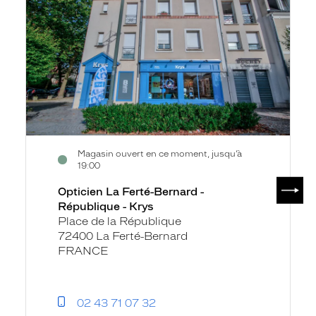
Ferté-
Bernard
-
République
-
Krys
Magasin ouvert en ce moment, jusqu’à
19:00
SUIV
Opticien La Ferté-Bernard -
République - Krys
Place de la République
72400 La Ferté-Bernard
FRANCE
02 43 71 07 32