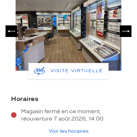
PRÉCÉDENT
SUIV
VISITE VIRTUELLE
Horaires
Magasin fermé en ce moment,
réouverture 7 août 2026, 14:00
Voir les horaires