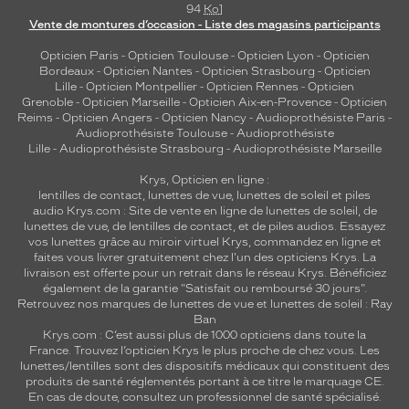
94
Ko
]
Vente de montures d’occasion - Liste des magasins participants
Opticien Paris
-
Opticien Toulouse
-
Opticien Lyon
-
Opticien
Bordeaux
-
Opticien Nantes
-
Opticien Strasbourg
-
Opticien
Lille
-
Opticien Montpellier
-
Opticien Rennes
-
Opticien
Grenoble
-
Opticien Marseille
-
Opticien Aix-en-Provence
-
Opticien
Reims
-
Opticien Angers
-
Opticien Nancy
-
Audioprothésiste Paris
-
Audioprothésiste Toulouse
-
Audioprothésiste
Lille
-
Audioprothésiste Strasbourg
-
Audioprothésiste Marseille
Krys, Opticien en ligne :
lentilles de contact
,
lunettes de vue
,
lunettes de soleil
et
piles
audio
Krys.com : Site de vente en ligne de lunettes de soleil, de
lunettes de vue, de
lentilles de contact
, et de piles audios. Essayez
vos lunettes grâce au miroir virtuel Krys, commandez en ligne et
faites vous livrer gratuitement chez l'un des opticiens Krys. La
livraison est offerte pour un retrait dans le réseau Krys. Bénéficiez
également de la garantie "Satisfait ou remboursé 30 jours".
Retrouvez nos marques de lunettes de vue et
lunettes de soleil : Ray
Ban
Krys.com : C’est aussi plus de 1000 opticiens dans toute la
France.
Trouvez l’opticien Krys le plus proche de chez vous
. Les
lunettes/lentilles sont des dispositifs médicaux qui constituent des
produits de santé réglementés portant à ce titre le marquage CE.
En cas de doute, consultez un professionnel de santé spécialisé.