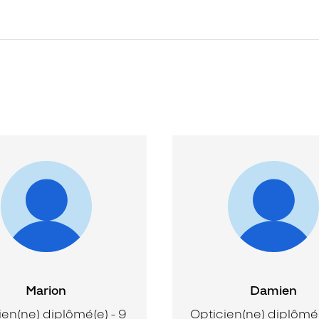
Marion
Damien
ien(ne) diplômé(e) - 9
Opticien(ne) diplômé(