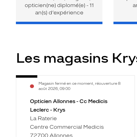
opticien(ne) diplomé(e) - 11
a
an(s) d’expérience
Les magasins Kr
Opticien
Voir
Magasin fermé en ce moment, réouverture 8
Allonnes
la
août 2026, 09:00
-
fiche
Cc
Opticien Allonnes - Cc Medicis
Medicis
Leclerc - Krys
Leclerc
La Raterie
-
Centre Commercial Medicis
Krys
72700 Allonnes