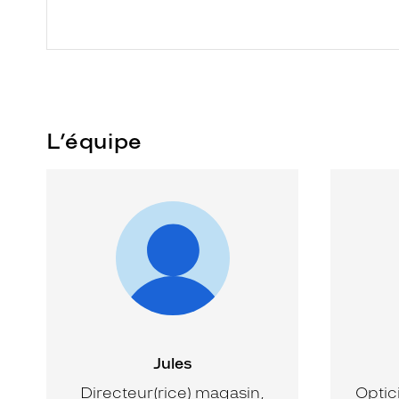
L’équipe
Jules
Directeur(rice) magasin,
Optic