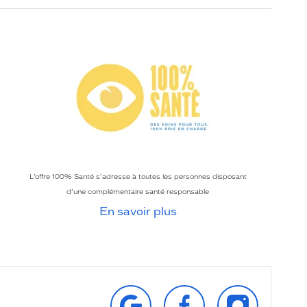
L’offre 100% Santé s’adresse à toutes les personnes disposant
d’une complémentaire santé responsable
En savoir plus
RETROUVEZ‑NOUS
SUIVEZ‑NOUS
SUIVEZ‑NOU
SUR
SUR
SUR