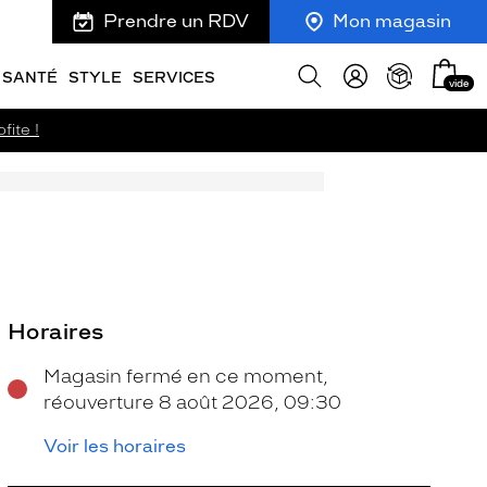
Prendre un RDV
Mon magasin
Mon
Afficher
SANTÉ
STYLE
SERVICES
vide
panie
la
recherche
fite !
Horaires
Magasin fermé en ce moment,
réouverture 8 août 2026, 09:30
Voir les horaires