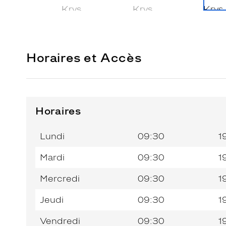
Horaires et Accès
Horaires
Horaires
Horaires
Jour de
Jour de
Horaires
Horaires
de
de
la
la
du
du
l’après-
l’après-
Lundi
09:30
1
semaine
semaine
matin
matin
midi
midi
Mardi
09:30
1
Mercredi
09:30
1
Jeudi
09:30
1
Vendredi
09:30
1