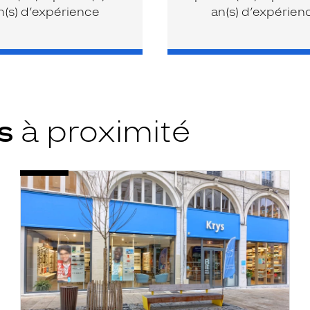
n(s) d’expérience
an(s) d’expérien
ys
à proximité
Opticien
Voir
Le
la
Mans
fiche
-
Bolton
-
Krys