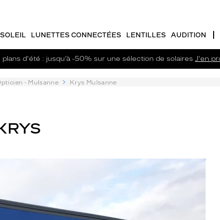
SOLEIL
LUNETTES CONNECTÉES
LENTILLES
AUDITION
plans d'été : jusqu’à -50% sur une sélection de solaires
J'en pro
pticien - Mulsanne
Krys Mulsanne
 KRYS