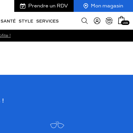
Prendre un RDV
Mon magasin
Mon
Afficher
SANTÉ
STYLE
SERVICES
vide
panie
la
recherche
fite !
 !