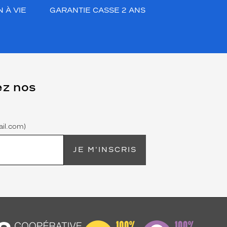
 À VIE
GARANTIE CASSE 2 ANS
ez nos
il.com)
JE M'INSCRIS