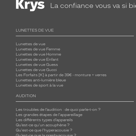
La confiance
vous va si b
LUNETTES DE VUE
Lunettes de vue
Lunettes de vue Femme
Lunettes de vue Homme
Lunettes de vue Enfant
Lunettes de vue Guess
Lunettes de vue Gucci
Les Forfaits [K] à partir de 39€ - monture + verres
Lunettes anti-lumière bleue
Lunettes de sport à la vue
AUDITION
Les troubles de l’audition : de quoi parle-t-on ?
Les grandes étapes de l'appareillage
Les différents types d’appareils
Qu’est-ce qu'un acouphène ?
Qu'est-ce que l'hyperacousie ?
Qu’est-ce que la presbyacousie ?