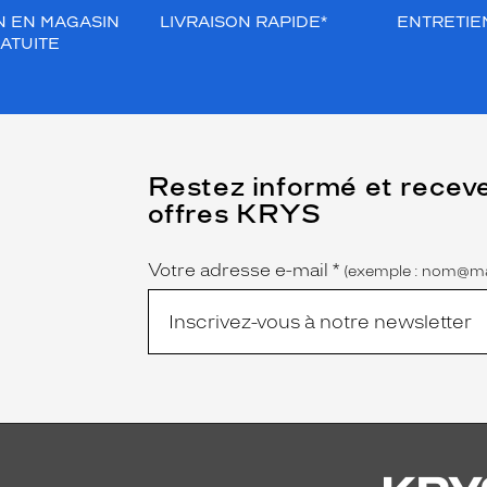
N EN MAGASIN
LIVRAISON RAPIDE*
ENTRETIEN
ATUITE
(Ce
Restez informé et recev
champ
offres KRYS
est
Name
obligatoire)
Votre adresse e-mail
*
(exemple : nom@ma