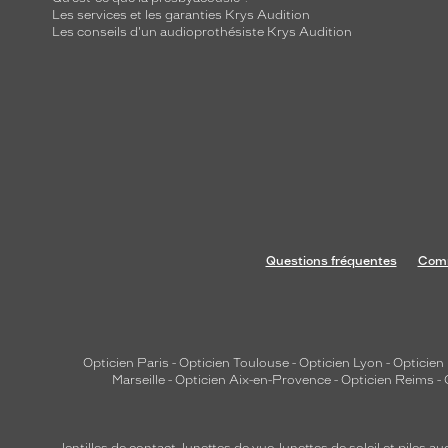
Les services et les garanties Krys Audition
Les conseils d'un audioprothésiste Krys Audition
Questions fréquentes
Comm
Opticien Paris
-
Opticien Toulouse
-
Opticien Lyon
-
Opticien
Marseille
-
Opticien Aix-en-Provence
-
Opticien Reims
-