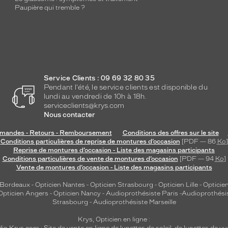
Paupière qui tremble ?
Service Clients : 09 69 32 80 35
Pendant l'été, le service clients est disponible du
lundi au vendredi de 10h à 18h.
serviceclients@krys.com
Nous contacter
andes - Retours - Remboursement
Conditions des offres sur le site
Conditions particulières de reprise de montures d’occasion
[PDF — 86
Ko
]
Reprise de montures d’occasion - Liste des magasins participants
Conditions particulières de vente de montures d’occasion
[PDF — 94
Ko
]
Vente de montures d’occasion - Liste des magasins participants
 Bordeaux
-
Opticien Nantes
-
Opticien Strasbourg
-
Opticien Lille
-
Opticien
Opticien Angers
-
Opticien Nancy
-
Audioprothésiste Paris
-
Audioprothési
Strasbourg
-
Audioprothésiste Marseille
Krys, Opticien en ligne :