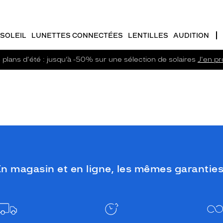
SOLEIL
LUNETTES CONNECTÉES
LENTILLES
AUDITION
plans d'été : jusqu’à -50% sur une sélection de solaires
J'en pro
n magasin et en ligne, les mêmes garanties