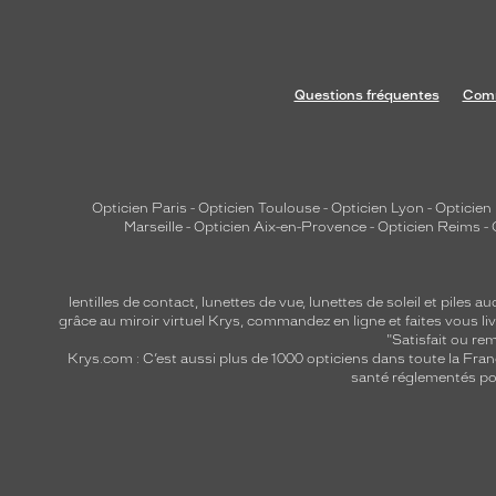
Questions fréquentes
Comm
Opticien Paris
-
Opticien Toulouse
-
Opticien Lyon
-
Opticien
Marseille
-
Opticien Aix-en-Provence
-
Opticien Reims
-
lentilles de contact
,
lunettes de vue
,
lunettes de soleil
et
piles au
grâce au miroir virtuel Krys, commandez en ligne et faites vous liv
"Satisfait ou r
Krys.com : C’est aussi plus de 1000 opticiens dans toute la Fra
santé réglementés por