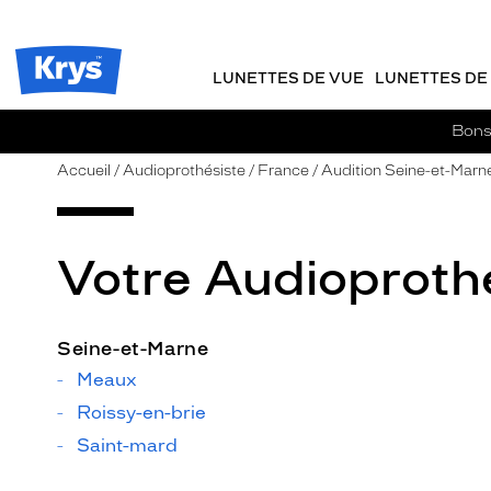
m
J
ER AU
TENU
y
e
CIPAL
Opticien
K
r
Krys
r
e
LUNETTES DE VUE
LUNETTES DE 
-
y
-
s
c
La
Bons 
o
confiance
m
vous
Accueil
Audioprothésiste
France
Audition Seine-et-Marn
m
va
a
si
n
bien
d
Votre Audioprothé
e
Seine-et-Marne
Meaux
Roissy-en-brie
Saint-mard