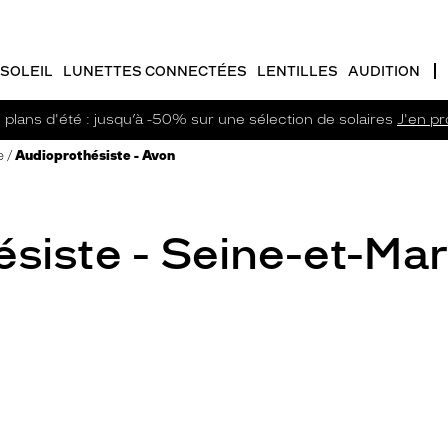
SOLEIL
LUNETTES CONNECTÉES
LENTILLES
AUDITION
plans d'été : jusqu’à -50% sur une sélection de solaires
J'en pro
e
Audioprothésiste - Avon
siste - Seine-et-Ma