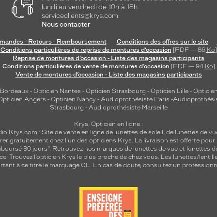
lundi au vendredi de 10h à 18h.
serviceclients@krys.com
Nous contacter
andes - Retours - Remboursement
Conditions des offres sur le site
Conditions particulières de reprise de montures d’occasion
[PDF — 86
Ko
]
Reprise de montures d’occasion - Liste des magasins participants
Conditions particulières de vente de montures d’occasion
[PDF — 94
Ko
]
Vente de montures d’occasion - Liste des magasins participants
 Bordeaux
-
Opticien Nantes
-
Opticien Strasbourg
-
Opticien Lille
-
Opticien
Opticien Angers
-
Opticien Nancy
-
Audioprothésiste Paris
-
Audioprothési
Strasbourg
-
Audioprothésiste Marseille
Krys, Opticien en ligne :
dio
Krys.com : Site de vente en ligne de lunettes de soleil, de lunettes de vu
rer gratuitement chez l'un des opticiens Krys. La livraison est offerte pour
emboursé 30 jours". Retrouvez nos marques de lunettes de vue et
lunettes d
nce.
Trouvez l’opticien Krys le plus proche de chez vous
. Les lunettes/lenti
tant à ce titre le marquage CE. En cas de doute, consultez un professionne