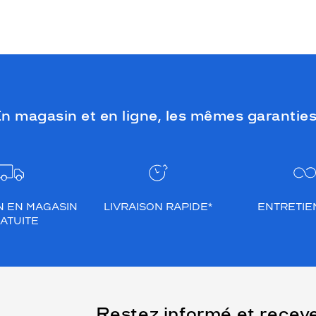
n magasin et en ligne, les mêmes garanties
N EN MAGASIN
LIVRAISON RAPIDE*
ENTRETIEN
ATUITE
(Ce
Restez informé et recev