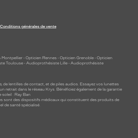
Conditions générales de vente
 Montpellier
-
Opticien Rennes
-
Opticien Grenoble
-
Opticien
ste Toulouse
-
Audioprothésiste Lille
-
Audioprothésiste
e, de
lentilles de contact
, et de piles audios. Essayez vos lunettes
 un retrait dans le réseau Krys. Bénéficiez également de la garantie
e soleil : Ray Ban
lles sont des dispositifs médicaux qui constituent des produits de
l de santé spécialisé.