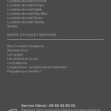
Lunettes de soleil Homme
Lunettes de soleil Enfant
Lunettes de soleil bébé
Lunettes de soleil Ray-Ban
Lunettes de soleil Gucci
Lunettes de soleil Oakley
Soldes
SANTÉ, STYLES ET SERVICES
Nos Conseils Visagisme
Services Krys
La myopie
Les enfants et la vue
Le strabisme
Le glaucome : symptômes et traitement
Paupière qui tremble ?
Service Clients : 09 69 32 80 35
Pendant l'été, le service clients est disponible du