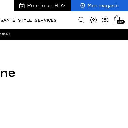
Prendre un RDV
Mon magasin
Mon
Afficher
SANTÉ
STYLE
SERVICES
vide
panie
la
recherche
fite !
rne