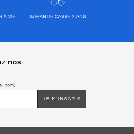
 À VIE
GARANTIE CASSE 2 ANS
ez nos
il.com)
JE M'INSCRIS