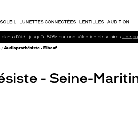
SOLEIL
LUNETTES CONNECTÉES
LENTILLES
AUDITION
plans d'été : jusqu’à -50% sur une sélection de solaires
J'en pro
e
Audioprothésiste - Elbeuf
siste - Seine-Marit