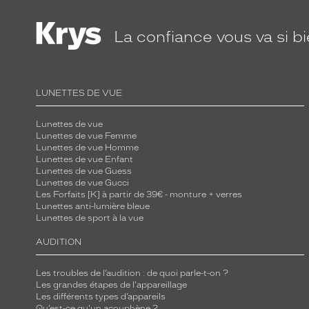
La confiance
vous va si b
LUNETTES DE VUE
Lunettes de vue
Lunettes de vue Femme
Lunettes de vue Homme
Lunettes de vue Enfant
Lunettes de vue Guess
Lunettes de vue Gucci
Les Forfaits [K] à partir de 39€ - monture + verres
Lunettes anti-lumière bleue
Lunettes de sport à la vue
AUDITION
Les troubles de l’audition : de quoi parle-t-on ?
Les grandes étapes de l'appareillage
Les différents types d’appareils
Qu’est-ce qu'un acouphène ?