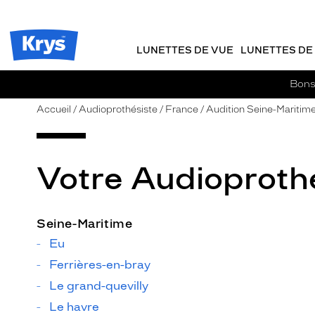
m
J
ER AU
TENU
y
e
CIPAL
Opticien
K
r
Krys
r
e
LUNETTES DE VUE
LUNETTES DE 
-
y
-
s
c
La
Bons 
o
confiance
m
vous
Accueil
Audioprothésiste
France
Audition Seine-Maritim
m
va
a
si
n
bien
d
Votre Audioprothé
e
Seine-Maritime
Eu
Ferrières-en-bray
Le grand-quevilly
Le havre