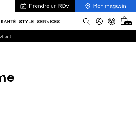
Prendre un RDV
Mon magasin
Mon
Afficher
SANTÉ
STYLE
SERVICES
vide
panie
la
recherche
fite !
ime