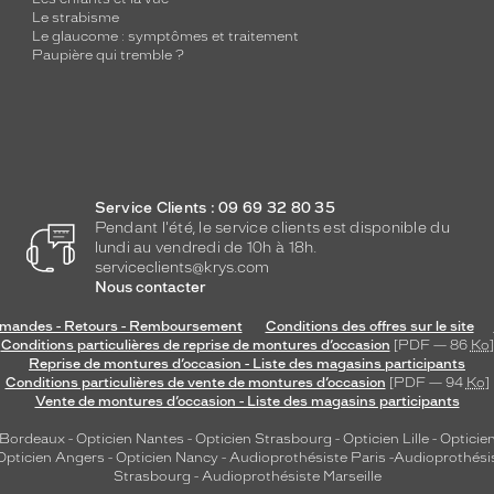
Le strabisme
Le glaucome : symptômes et traitement
Paupière qui tremble ?
Service Clients : 09 69 32 80 35
Pendant l'été, le service clients est disponible du
lundi au vendredi de 10h à 18h.
serviceclients@krys.com
Nous contacter
andes - Retours - Remboursement
Conditions des offres sur le site
Conditions particulières de reprise de montures d’occasion
[PDF — 86
Ko
]
Reprise de montures d’occasion - Liste des magasins participants
Conditions particulières de vente de montures d’occasion
[PDF — 94
Ko
]
Vente de montures d’occasion - Liste des magasins participants
 Bordeaux
-
Opticien Nantes
-
Opticien Strasbourg
-
Opticien Lille
-
Opticien
Opticien Angers
-
Opticien Nancy
-
Audioprothésiste Paris
-
Audioprothési
Strasbourg
-
Audioprothésiste Marseille