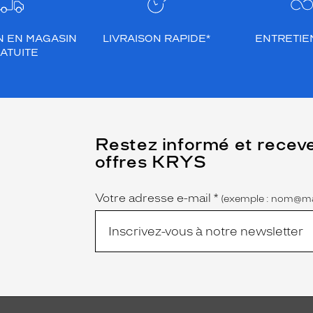
N EN MAGASIN
LIVRAISON RAPIDE*
ENTRETIEN
ATUITE
(Ce
Restez informé et recev
champ
offres KRYS
est
Name
obligatoire)
Votre adresse e-mail
*
(exemple : nom@ma