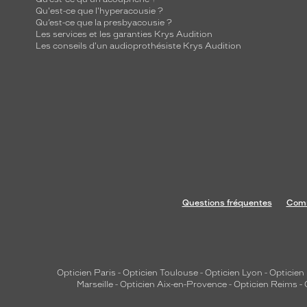
Qu'est-ce que l'hyperacousie ?
Qu’est-ce que la presbyacousie ?
Les services et les garanties Krys Audition
Les conseils d'un audioprothésiste Krys Audition
Questions fréquentes
Comm
Opticien Paris
-
Opticien Toulouse
-
Opticien Lyon
-
Opticien
Marseille
-
Opticien Aix-en-Provence
-
Opticien Reims
-