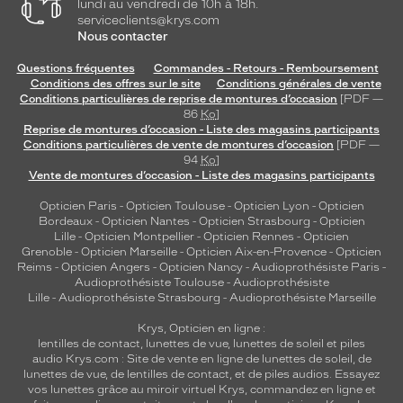
lundi au vendredi de 10h à 18h.
serviceclients@krys.com
Nous contacter
Questions fréquentes
Commandes - Retours - Remboursement
Conditions des offres sur le site
Conditions générales de vente
Conditions particulières de reprise de montures d’occasion
[PDF —
86
Ko
]
Reprise de montures d’occasion - Liste des magasins participants
Conditions particulières de vente de montures d’occasion
[PDF —
94
Ko
]
Vente de montures d’occasion - Liste des magasins participants
Opticien Paris
-
Opticien Toulouse
-
Opticien Lyon
-
Opticien
Bordeaux
-
Opticien Nantes
-
Opticien Strasbourg
-
Opticien
Lille
-
Opticien Montpellier
-
Opticien Rennes
-
Opticien
Grenoble
-
Opticien Marseille
-
Opticien Aix-en-Provence
-
Opticien
Reims
-
Opticien Angers
-
Opticien Nancy
-
Audioprothésiste Paris
-
Audioprothésiste Toulouse
-
Audioprothésiste
Lille
-
Audioprothésiste Strasbourg
-
Audioprothésiste Marseille
Krys, Opticien en ligne :
lentilles de contact
,
lunettes de vue
,
lunettes de soleil
et
piles
audio
Krys.com : Site de vente en ligne de lunettes de soleil, de
lunettes de vue, de
lentilles de contact
, et de piles audios. Essayez
vos lunettes grâce au miroir virtuel Krys, commandez en ligne et