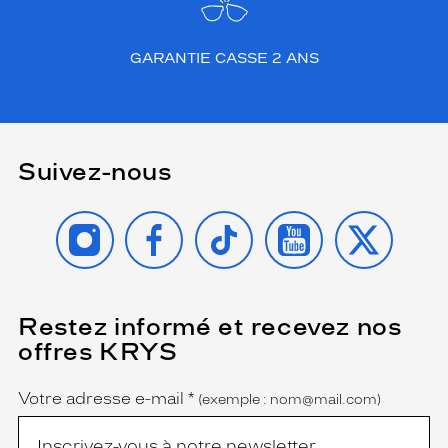
GARANTIE CASSE 2 ANS
Suivez-nous
INSTAGRAM
FACEBOOK
TIKTOK
YOUTUBE
X
Restez informé et recevez nos
(Ce
champ
offres KRYS
est
Name
obligatoire)
Votre adresse e-mail
*
(exemple : nom@mail.com)