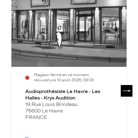
Le
fiche
Havre
-
Les
Halles
-
Krys
Audition
Magasin fermé en ce moment,
réouverture 10 août 2026, 09:00
SUIV
Audioprothésiste Le Havre - Les
Halles - Krys Audition
19 Rue Louis Brindeau
76600 Le Havre
FRANCE