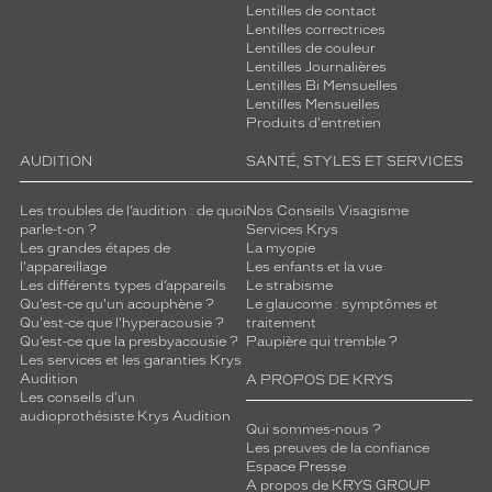
Lentilles de contact
Lentilles correctrices
Lentilles de couleur
Lentilles Journalières
Lentilles Bi Mensuelles
Lentilles Mensuelles
Produits d'entretien
AUDITION
SANTÉ, STYLES ET SERVICES
Les troubles de l’audition : de quoi
Nos Conseils Visagisme
parle-t-on ?
Services Krys
Les grandes étapes de
La myopie
l'appareillage
Les enfants et la vue
Les différents types d’appareils
Le strabisme
Qu’est-ce qu'un acouphène ?
Le glaucome : symptômes et
Qu'est-ce que l'hyperacousie ?
traitement
Qu’est-ce que la presbyacousie ?
Paupière qui tremble ?
Les services et les garanties Krys
Audition
A PROPOS DE KRYS
Les conseils d'un
audioprothésiste Krys Audition
Qui sommes-nous ?
Les preuves de la confiance
Espace Presse
A propos de KRYS GROUP