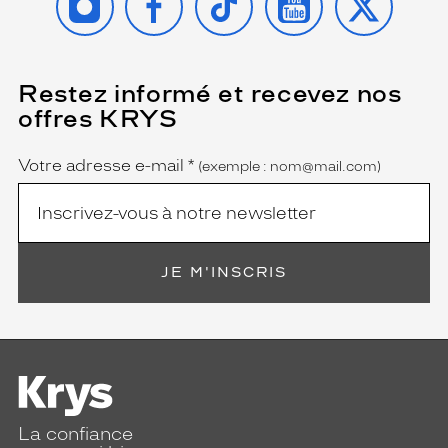
Restez informé et recevez nos
(Ce
champ
offres KRYS
est
Name
obligatoire)
Votre adresse e-mail
*
(exemple : nom@mail.com)
JE M'INSCRIS
La confiance