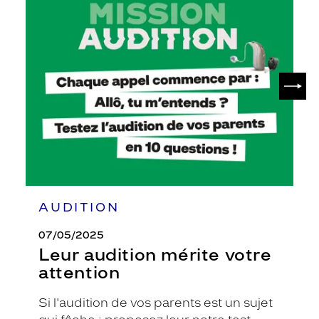
Leur
audition
mérite
votre
attention
SUIV
AUDITION
07/05/2025
Leur audition mérite votre
attention
Si l'audition de vos parents est un sujet