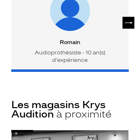
SUIV
Romain
Audioprothésiste - 10 an(s)
d’expérience
Les magasins Krys
Audition
à proximité
Voir
Audioprothésiste
la