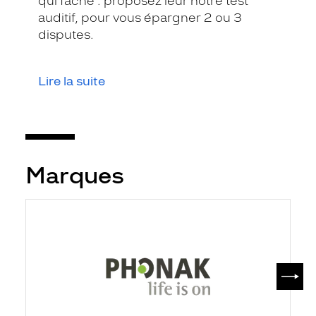
qui fâche : proposez leur notre test
auditif, pour vous épargner 2 ou 3
disputes.
Lire la suite
Marques
SUIV