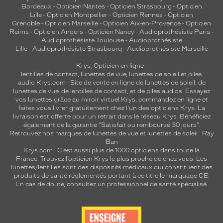
Bordeaux
-
Opticien Nantes
-
Opticien Strasbourg
-
Opticien
Lille
-
Opticien Montpellier
-
Opticien Rennes
-
Opticien
Grenoble
-
Opticien Marseille
-
Opticien Aix-en-Provence
-
Opticien
Reims
-
Opticien Angers
-
Opticien Nancy
-
Audioprothésiste Paris
-
Audioprothésiste Toulouse
-
Audioprothésiste
Lille
-
Audioprothésiste Strasbourg
-
Audioprothésiste Marseille
Krys, Opticien en ligne :
lentilles de contact
,
lunettes de vue
,
lunettes de soleil
et
piles
audio
Krys.com : Site de vente en ligne de lunettes de soleil, de
lunettes de vue, de
lentilles de contact
, et de piles audios. Essayez
vos lunettes grâce au miroir virtuel Krys, commandez en ligne et
faites vous livrer gratuitement chez l'un des opticiens Krys. La
livraison est offerte pour un retrait dans le réseau Krys. Bénéficiez
également de la garantie "Satisfait ou remboursé 30 jours".
Retrouvez nos marques de lunettes de vue et
lunettes de soleil : Ray
Ban
Krys.com : C’est aussi plus de 1000 opticiens dans toute la
France.
Trouvez l’opticien Krys le plus proche de chez vous
. Les
lunettes/lentilles sont des dispositifs médicaux qui constituent des
produits de santé réglementés portant à ce titre le marquage CE.
En cas de doute, consultez un professionnel de santé spécialisé.