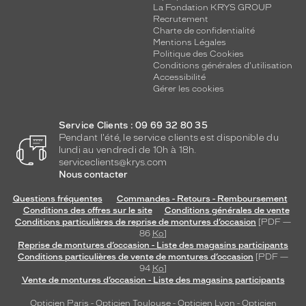
La Fondation KRYS GROUP
Recrutement
Charte de confidentialité
Mentions Légales
Politique des Cookies
Conditions générales d'utilisation
Accessibilité
Gérer les cookies
Service Clients : 09 69 32 80 35
Pendant l'été, le service clients est disponible du
lundi au vendredi de 10h à 18h.
serviceclients@krys.com
Nous contacter
Questions fréquentes
Commandes - Retours - Remboursement
Conditions des offres sur le site
Conditions générales de vente
Conditions particulières de reprise de montures d’occasion
[PDF —
86
Ko
]
Reprise de montures d’occasion - Liste des magasins participants
Conditions particulières de vente de montures d’occasion
[PDF —
94
Ko
]
Vente de montures d’occasion - Liste des magasins participants
Opticien Paris
-
Opticien Toulouse
-
Opticien Lyon
-
Opticien