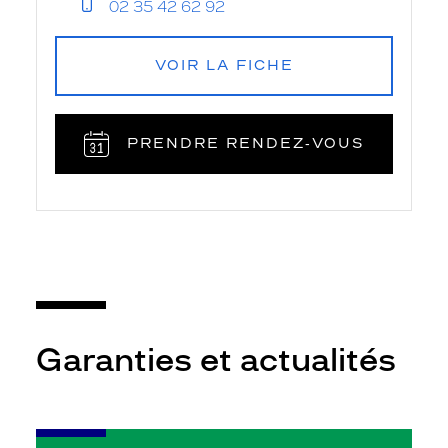
02 35 42 62 92
VOIR LA FICHE
PRENDRE RENDEZ‑VOUS
Garanties et actualités
-