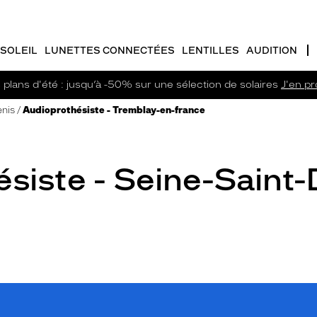
SOLEIL
LUNETTES CONNECTÉES
LENTILLES
AUDITION
plans d'été : jusqu’à -50% sur une sélection de solaires
J'en pro
enis
Audioprothésiste - Tremblay-en-france
siste - Seine-Saint-