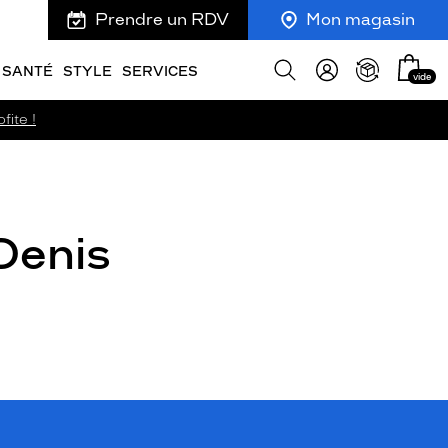
Prendre un RDV
Mon magasin
Mon
Afficher
SANTÉ
STYLE
SERVICES
vide
panie
la
recherche
fite !
Denis