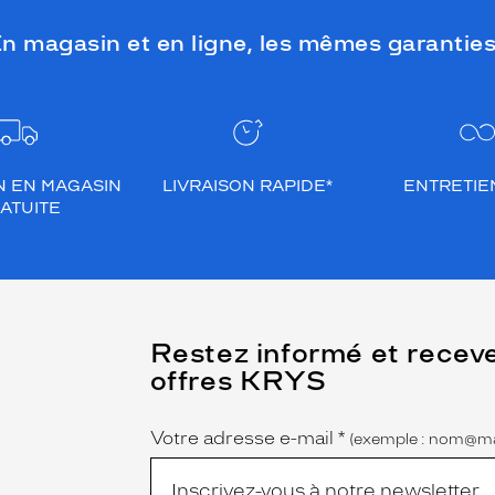
n magasin et en ligne, les mêmes garanties
N EN MAGASIN
LIVRAISON RAPIDE*
ENTRETIEN
ATUITE
(Ce
Restez informé et recev
champ
offres KRYS
est
Name
obligatoire)
Votre adresse e-mail
*
(exemple : nom@ma