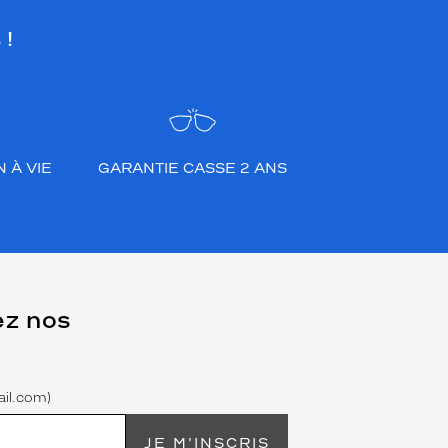
 !
 À VIE
GARANTIE CASSE 2 ANS
ez nos
il.com)
JE M'INSCRIS