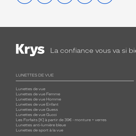
La confiance
vous va si b
LUNETTES DE VUE
Lunettes de vue
Lunettes de vue Femme
Lunettes de vue Homme
Lunettes de vue Enfant
Lunettes de vue Guess
Lunettes de vue Gucci
Les Forfaits [K] à partir de 39€ - monture + verres
Lunettes anti-lumière bleue
Lunettes de sport à la vue