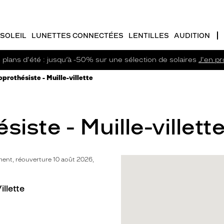
SOLEIL
LUNETTES CONNECTÉES
LENTILLES
AUDITION
plans d'été : jusqu’à -50% sur une sélection de solaires
J'en pro
prothésiste - Muille-villette
iste - Muille-villette
ent, réouverture 10 août 2026,
illette