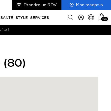
Prendre un RDV
Mon magasin
Mon
Afficher
SANTÉ
STYLE
SERVICES
vide
panie
la
recherche
fite !
 (80)