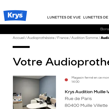
m
J
ER AU
TENU
y
e
CIPAL
Opticien
K
r
Krys
r
e
LUNETTES DE VUE
LUNETTES DE 
-
y
-
s
c
La
Bons 
o
confiance
m
vous
Accueil
Audioprothésiste
France
Audition Somme
Audio
m
va
a
si
n
bien
d
Votre Audioprothés
e
Magasin fermé en ce mom
Voir
14:00
la
Krys Audition Muille-V
fiche
Rue de Paris
80400 Muille Villette