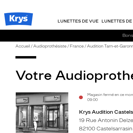
m
J
ER AU
TENU
y
e
CIPAL
Opticien
K
r
Krys
r
e
LUNETTES DE VUE
LUNETTES DE 
-
y
-
s
c
La
Bons 
o
confiance
m
vous
Accueil
Audioprothésiste
France
Audition Tarn-et-Garon
m
va
a
si
n
bien
d
Votre Audioprothé
e
Magasin fermé en ce mome
Voir
09:00
la
Krys Audition Castels
fiche
19 Rue Antonin Delze
82100 Castelsarrasin