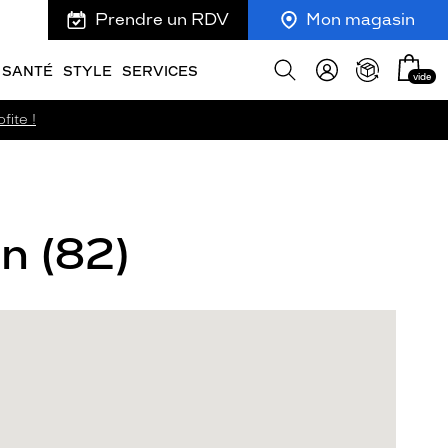
Prendre un RDV
Mon magasin
Mon
Afficher
SANTÉ
STYLE
SERVICES
vide
panie
la
recherche
fite !
n (82)