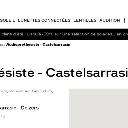
SOLEIL
LUNETTES CONNECTÉES
LENTILLES
AUDITION
plans d'été : jusqu’à -50% sur une sélection de solaires
J'en pro
ne
Audioprothésiste - Castelsarrasin
siste - Castelsarrasi
nt, réouverture 11 août 2026,
arrasin - Delzers
rs