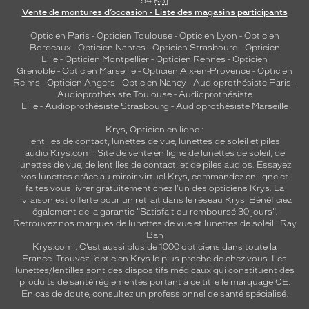
94
Ko
]
Vente de montures d’occasion - Liste des magasins participants
Opticien Paris
-
Opticien Toulouse
-
Opticien Lyon
-
Opticien
Bordeaux
-
Opticien Nantes
-
Opticien Strasbourg
-
Opticien
Lille
-
Opticien Montpellier
-
Opticien Rennes
-
Opticien
Grenoble
-
Opticien Marseille
-
Opticien Aix-en-Provence
-
Opticien
Reims
-
Opticien Angers
-
Opticien Nancy
-
Audioprothésiste Paris
-
Audioprothésiste Toulouse
-
Audioprothésiste
Lille
-
Audioprothésiste Strasbourg
-
Audioprothésiste Marseille
Krys, Opticien en ligne :
lentilles de contact
,
lunettes de vue
,
lunettes de soleil
et
piles
audio
Krys.com : Site de vente en ligne de lunettes de soleil, de
lunettes de vue, de
lentilles de contact
, et de piles audios. Essayez
vos lunettes grâce au miroir virtuel Krys, commandez en ligne et
faites vous livrer gratuitement chez l'un des opticiens Krys. La
livraison est offerte pour un retrait dans le réseau Krys. Bénéficiez
également de la garantie "Satisfait ou remboursé 30 jours".
Retrouvez nos marques de lunettes de vue et
lunettes de soleil : Ray
Ban
Krys.com : C’est aussi plus de 1000 opticiens dans toute la
France.
Trouvez l’opticien Krys le plus proche de chez vous
. Les
lunettes/lentilles sont des dispositifs médicaux qui constituent des
produits de santé réglementés portant à ce titre le marquage CE.
En cas de doute, consultez un professionnel de santé spécialisé.