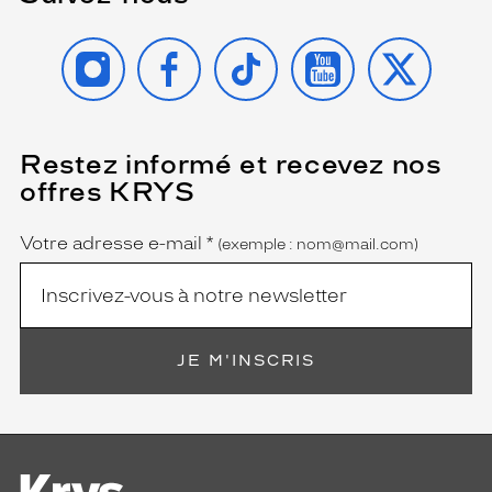
INSTAGRAM
FACEBOOK
TIKTOK
YOUTUBE
X
Restez informé et recevez nos
(Ce
champ
offres KRYS
est
Name
obligatoire)
Votre adresse e-mail
*
(exemple : nom@mail.com)
JE M'INSCRIS