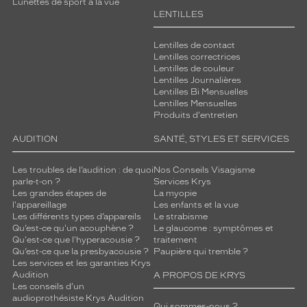
Lunettes de sport à la vue
LENTILLES
Lentilles de contact
Lentilles correctrices
Lentilles de couleur
Lentilles Journalières
Lentilles Bi Mensuelles
Lentilles Mensuelles
Produits d'entretien
AUDITION
SANTÉ, STYLES ET SERVICES
Les troubles de l’audition : de quoi
Nos Conseils Visagisme
parle-t-on ?
Services Krys
Les grandes étapes de
La myopie
l'appareillage
Les enfants et la vue
Les différents types d’appareils
Le strabisme
Qu’est-ce qu'un acouphène ?
Le glaucome : symptômes et
Qu'est-ce que l'hyperacousie ?
traitement
Qu’est-ce que la presbyacousie ?
Paupière qui tremble ?
Les services et les garanties Krys
Audition
A PROPOS DE KRYS
Les conseils d'un
audioprothésiste Krys Audition
Qui sommes-nous ?