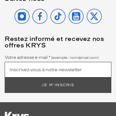
INSTAGRAM
FACEBOOK
TIKTOK
YOUTUBE
X
Restez informé et recevez nos
(Ce
champ
offres KRYS
est
Name
obligatoire)
Votre adresse e-mail
*
(exemple : nom@mail.com)
JE M'INSCRIS