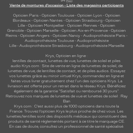
94
Ko
]
Vente de montures d’occasion - Liste des magasins participants
Opticien Paris
-
Opticien Toulouse
-
Opticien Lyon
-
Opticien
Bordeaux
-
Opticien Nantes
-
Opticien Strasbourg
-
Opticien
Lille
-
Opticien Montpellier
-
Opticien Rennes
-
Opticien
Grenoble
-
Opticien Marseille
-
Opticien Aix-en-Provence
-
Opticien
Reims
-
Opticien Angers
-
Opticien Nancy
-
Audioprothésiste Paris
-
Audioprothésiste Toulouse
-
Audioprothésiste
Lille
-
Audioprothésiste Strasbourg
-
Audioprothésiste Marseille
Krys, Opticien en ligne :
lentilles de contact
,
lunettes de vue
,
lunettes de soleil
et
piles
audio
Krys.com : Site de vente en ligne de lunettes de soleil, de
lunettes de vue, de
lentilles de contact
, et de piles audios. Essayez
vos lunettes grâce au miroir virtuel Krys, commandez en ligne et
faites vous livrer gratuitement chez l'un des opticiens Krys. La
livraison est offerte pour un retrait dans le réseau Krys. Bénéficiez
également de la garantie "Satisfait ou remboursé 30 jours".
Retrouvez nos marques de lunettes de vue et
lunettes de soleil : Ray
Ban
Krys.com : C’est aussi plus de 1000 opticiens dans toute la
France.
Trouvez l’opticien Krys le plus proche de chez vous
. Les
lunettes/lentilles sont des dispositifs médicaux qui constituent des
produits de santé réglementés portant à ce titre le marquage CE.
En cas de doute, consultez un professionnel de santé spécialisé.