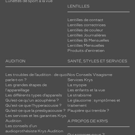
Lunettes de sport à la vue
LENTILLES
Lentilles de contact
Lentilles correctrices
Lentilles de couleur
Lentilles Journalières
Lentilles Bi Mensuelles
Lentilles Mensuelles
Produits d'entretien
AUDITION
SANTÉ, STYLES ET SERVICES
Les troubles de l’audition : de quoi
Nos Conseils Visagisme
parle-t-on ?
Services Krys
Les grandes étapes de
La myopie
l'appareillage
Les enfants et la vue
Les différents types d’appareils
Le strabisme
Qu’est-ce qu'un acouphène ?
Le glaucome : symptômes et
Qu'est-ce que l'hyperacousie ?
traitement
Qu’est-ce que la presbyacousie ?
Paupière qui tremble ?
Les services et les garanties Krys
Audition
A PROPOS DE KRYS
Les conseils d'un
audioprothésiste Krys Audition
Qui sommes-nous ?