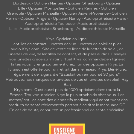
Bordeaux
-
Opticien Nantes
-
Opticien Strasbourg
-
Opticien
Lille
-
Opticien Montpellier
-
Opticien Rennes
-
Opticien
Grenoble
-
Opticien Marseille
-
Opticien Aix-en-Provence
-
Opticien
Reims
-
Opticien Angers
-
Opticien Nancy
-
Audioprothésiste Paris
-
Audioprothésiste Toulouse
-
Audioprothésiste
Lille
-
Audioprothésiste Strasbourg
-
Audioprothésiste Marseille
Krys, Opticien en ligne :
lentilles de contact
,
lunettes de vue
,
lunettes de soleil
et
piles
audio
Krys.com : Site de vente en ligne de lunettes de soleil, de
lunettes de vue, de
lentilles de contact
, et de piles audios. Essayez
vos lunettes grâce au miroir virtuel Krys, commandez en ligne et
faites vous livrer gratuitement chez l'un des opticiens Krys. La
livraison est offerte pour un retrait dans le réseau Krys. Bénéficiez
également de la garantie "Satisfait ou remboursé 30 jours".
Retrouvez nos marques de lunettes de vue et
lunettes de soleil : Ray
Ban
Krys.com : C’est aussi plus de 1000 opticiens dans toute la
France.
Trouvez l’opticien Krys le plus proche de chez vous
. Les
lunettes/lentilles sont des dispositifs médicaux qui constituent des
produits de santé réglementés portant à ce titre le marquage CE.
En cas de doute, consultez un professionnel de santé spécialisé.