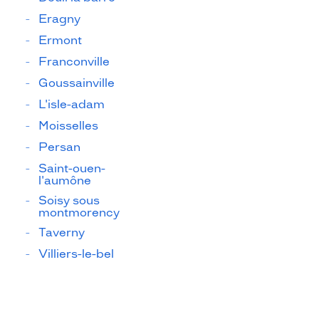
Eragny
Ermont
Franconville
Goussainville
L'isle-adam
Moisselles
Persan
Saint-ouen-
l'aumône
Soisy sous
montmorency
Taverny
Villiers-le-bel