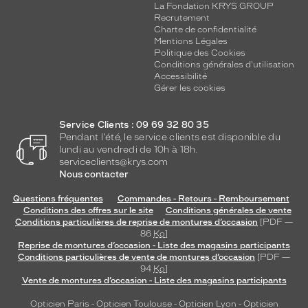
La Fondation KRYS GROUP
Recrutement
Charte de confidentialité
Mentions Légales
Politique des Cookies
Conditions générales d'utilisation
Accessibilité
Gérer les cookies
Service Clients : 09 69 32 80 35
Pendant l'été, le service clients est disponible du
lundi au vendredi de 10h à 18h.
serviceclients@krys.com
Nous contacter
Questions fréquentes
Commandes - Retours - Remboursement
Conditions des offres sur le site
Conditions générales de vente
Conditions particulières de reprise de montures d’occasion
[PDF —
86
Ko
]
Reprise de montures d’occasion - Liste des magasins participants
Conditions particulières de vente de montures d’occasion
[PDF —
94
Ko
]
Vente de montures d’occasion - Liste des magasins participants
Opticien Paris
-
Opticien Toulouse
-
Opticien Lyon
-
Opticien