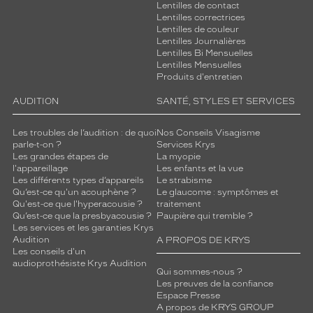
Lentilles de contact
Lentilles correctrices
Lentilles de couleur
Lentilles Journalières
Lentilles Bi Mensuelles
Lentilles Mensuelles
Produits d'entretien
AUDITION
SANTÉ, STYLES ET SERVICES
Les troubles de l’audition : de quoi
Nos Conseils Visagisme
parle-t-on ?
Services Krys
Les grandes étapes de
La myopie
l'appareillage
Les enfants et la vue
Les différents types d’appareils
Le strabisme
Qu’est-ce qu'un acouphène ?
Le glaucome : symptômes et
Qu'est-ce que l'hyperacousie ?
traitement
Qu’est-ce que la presbyacousie ?
Paupière qui tremble ?
Les services et les garanties Krys
Audition
A PROPOS DE KRYS
Les conseils d'un
audioprothésiste Krys Audition
Qui sommes-nous ?
Les preuves de la confiance
Espace Presse
A propos de KRYS GROUP