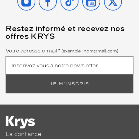
Restez informé et recevez nos
(Ce
champ
offres KRYS
est
Name
obligatoire)
Votre adresse e-mail
*
(exemple : nom@mail.com)
JE M'INSCRIS
La confiance