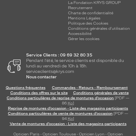
La Fondation KRYS GROUP
Recrutement
Charte de confidentialité
Mentions Légales
Politique des Cookies
Conditions générales d'utilisation
Accessibilité
Gérer les cookies
Service Clients : 09 69 32 80 35
Pendant l'été, le service clients est disponible du
lundi au vendredi de 10h à 18h.
serviceclients@krys.com
Nous contacter
Questions fréquentes
Commandes - Retours - Remboursement
Conditions des offres sur le site
Conditions générales de vente
Conditions particulières de reprise de montures d’occasion
[PDF —
86
Ko
]
Reprise de montures d’occasion - Liste des magasins participants
Conditions particulières de vente de montures d’occasion
[PDF —
94
Ko
]
Vente de montures d’occasion - Liste des magasins participants
Opticien Paris
-
Opticien Toulouse
-
Opticien Lyon
-
Opticien