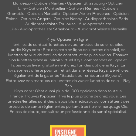
Bordeaux
-
Opticien Nantes
-
Opticien Strasbourg
-
Opticien
Lille
-
Opticien Montpellier
-
Opticien Rennes
-
Opticien
Grenoble
-
Opticien Marseille
-
Opticien Aix-en-Provence
-
Opticien
Reims
-
Opticien Angers
-
Opticien Nancy
-
Audioprothésiste Paris
-
Audioprothésiste Toulouse
-
Audioprothésiste
Lille
-
Audioprothésiste Strasbourg
-
Audioprothésiste Marseille
Krys, Opticien en ligne :
lentilles de contact
,
lunettes de vue
,
lunettes de soleil
et
piles
audio
Krys.com : Site de vente en ligne de lunettes de soleil, de
lunettes de vue, de
lentilles de contact
, et de piles audios. Essayez
vos lunettes grâce au miroir virtuel Krys, commandez en ligne et
faites vous livrer gratuitement chez l'un des opticiens Krys. La
livraison est offerte pour un retrait dans le réseau Krys. Bénéficiez
également de la garantie "Satisfait ou remboursé 30 jours".
Retrouvez nos marques de lunettes de vue et
lunettes de soleil : Ray
Ban
Krys.com : C’est aussi plus de 1000 opticiens dans toute la
France.
Trouvez l’opticien Krys le plus proche de chez vous
. Les
lunettes/lentilles sont des dispositifs médicaux qui constituent des
produits de santé réglementés portant à ce titre le marquage CE.
En cas de doute, consultez un professionnel de santé spécialisé.