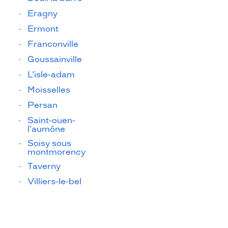
Eragny
Ermont
Franconville
Goussainville
L'isle-adam
Moisselles
Persan
Saint-ouen-
l'aumône
Soisy sous
montmorency
Taverny
Villiers-le-bel