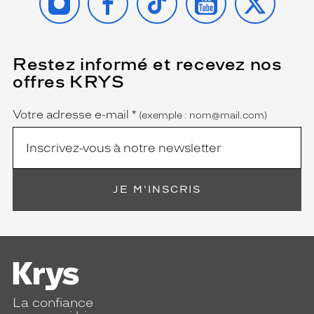
Restez informé et recevez nos
(Ce
champ
offres KRYS
est
Name
obligatoire)
Votre adresse e-mail
*
(exemple : nom@mail.com)
JE M'INSCRIS
La confiance