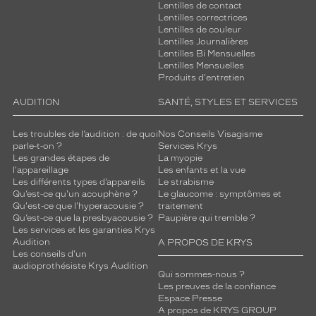
Lentilles de contact
Lentilles correctrices
Lentilles de couleur
Lentilles Journalières
Lentilles Bi Mensuelles
Lentilles Mensuelles
Produits d'entretien
AUDITION
SANTÉ, STYLES ET SERVICES
Les troubles de l’audition : de quoi
Nos Conseils Visagisme
parle-t-on ?
Services Krys
Les grandes étapes de
La myopie
l'appareillage
Les enfants et la vue
Les différents types d’appareils
Le strabisme
Qu’est-ce qu'un acouphène ?
Le glaucome : symptômes et
Qu'est-ce que l'hyperacousie ?
traitement
Qu’est-ce que la presbyacousie ?
Paupière qui tremble ?
Les services et les garanties Krys
Audition
A PROPOS DE KRYS
Les conseils d'un
audioprothésiste Krys Audition
Qui sommes-nous ?
Les preuves de la confiance
Espace Presse
A propos de KRYS GROUP