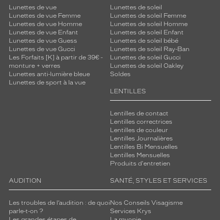
Lunettes de vue
Lunettes de soleil
Lunettes de vue Femme
Lunettes de soleil Femme
Lunettes de vue Homme
Lunettes de soleil Homme
Lunettes de vue Enfant
Lunettes de soleil Enfant
Lunettes de vue Guess
Lunettes de soleil bébé
Lunettes de vue Gucci
Lunettes de soleil Ray-Ban
Les Forfaits [K] à partir de 39€ -
Lunettes de soleil Gucci
monture + verres
Lunettes de soleil Oakley
Lunettes anti-lumière bleue
Soldes
Lunettes de sport à la vue
LENTILLES
Lentilles de contact
Lentilles correctrices
Lentilles de couleur
Lentilles Journalières
Lentilles Bi Mensuelles
Lentilles Mensuelles
Produits d'entretien
AUDITION
SANTÉ, STYLES ET SERVICES
Les troubles de l’audition : de quoi
Nos Conseils Visagisme
parle-t-on ?
Services Krys
Les grandes étapes de
La myopie