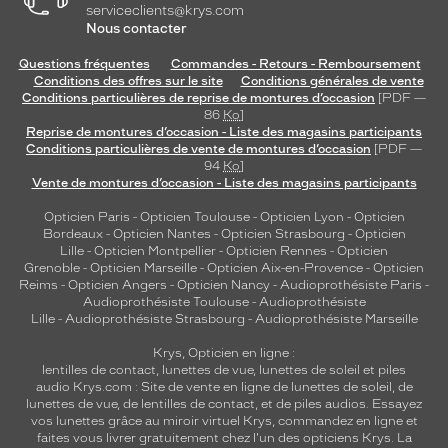
serviceclients@krys.com
Nous contacter
Questions fréquentes
Commandes - Retours - Remboursement
Conditions des offres sur le site
Conditions générales de vente
Conditions particulières de reprise de montures d’occasion
[PDF —
86
Ko
]
Reprise de montures d’occasion - Liste des magasins participants
Conditions particulières de vente de montures d’occasion
[PDF —
94
Ko
]
Vente de montures d’occasion - Liste des magasins participants
Opticien Paris
-
Opticien Toulouse
-
Opticien Lyon
-
Opticien
Bordeaux
-
Opticien Nantes
-
Opticien Strasbourg
-
Opticien
Lille
-
Opticien Montpellier
-
Opticien Rennes
-
Opticien
Grenoble
-
Opticien Marseille
-
Opticien Aix-en-Provence
-
Opticien
Reims
-
Opticien Angers
-
Opticien Nancy
-
Audioprothésiste Paris
-
Audioprothésiste Toulouse
-
Audioprothésiste
Lille
-
Audioprothésiste Strasbourg
-
Audioprothésiste Marseille
Krys, Opticien en ligne :
lentilles de contact
,
lunettes de vue
,
lunettes de soleil
et
piles
audio
Krys.com : Site de vente en ligne de lunettes de soleil, de
lunettes de vue, de
lentilles de contact
, et de piles audios. Essayez
vos lunettes grâce au miroir virtuel Krys, commandez en ligne et
faites vous livrer gratuitement chez l'un des opticiens Krys. La