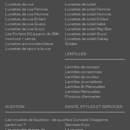
Lunettes de vue
Lunettes de soleil
Lunettes de vue Femme
Lunettes de soleil Femme
Lunettes de vue Homme
Lunettes de soleil Homme
Lunettes de vue Enfant
Lunettes de soleil Enfant
Lunettes de vue Guess
Lunettes de soleil bébé
Lunettes de vue Gucci
Lunettes de soleil Ray-Ban
Les Forfaits [K] à partir de 39€ -
Lunettes de soleil Gucci
monture + verres
Lunettes de soleil Oakley
Lunettes anti-lumière bleue
Soldes
Lunettes de sport à la vue
LENTILLES
Lentilles de contact
Lentilles correctrices
Lentilles de couleur
Lentilles Journalières
Lentilles Bi Mensuelles
Lentilles Mensuelles
Produits d'entretien
AUDITION
SANTÉ, STYLES ET SERVICES
Les troubles de l’audition : de quoi
Nos Conseils Visagisme
parle-t-on ?
Services Krys
Les grandes étapes de
La myopie