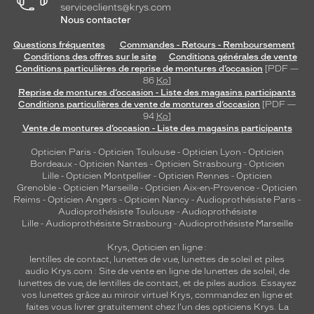
serviceclients@krys.com
Nous contacter
Questions fréquentes
Commandes - Retours - Remboursement
Conditions des offres sur le site
Conditions générales de vente
Conditions particulières de reprise de montures d’occasion
[PDF —
86
Ko
]
Reprise de montures d’occasion - Liste des magasins participants
Conditions particulières de vente de montures d’occasion
[PDF —
94
Ko
]
Vente de montures d’occasion - Liste des magasins participants
Opticien Paris
-
Opticien Toulouse
-
Opticien Lyon
-
Opticien
Bordeaux
-
Opticien Nantes
-
Opticien Strasbourg
-
Opticien
Lille
-
Opticien Montpellier
-
Opticien Rennes
-
Opticien
Grenoble
-
Opticien Marseille
-
Opticien Aix-en-Provence
-
Opticien
Reims
-
Opticien Angers
-
Opticien Nancy
-
Audioprothésiste Paris
-
Audioprothésiste Toulouse
-
Audioprothésiste
Lille
-
Audioprothésiste Strasbourg
-
Audioprothésiste Marseille
Krys, Opticien en ligne :
lentilles de contact
,
lunettes de vue
,
lunettes de soleil
et
piles
audio
Krys.com : Site de vente en ligne de lunettes de soleil, de
lunettes de vue, de
lentilles de contact
, et de piles audios. Essayez
vos lunettes grâce au miroir virtuel Krys, commandez en ligne et
faites vous livrer gratuitement chez l'un des opticiens Krys. La