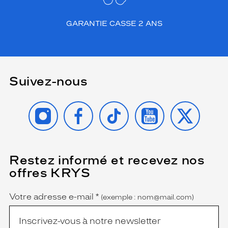
GARANTIE CASSE 2 ANS
Suivez-nous
INSTAGRAM
FACEBOOK
TIKTOK
YOUTUBE
X
Restez informé et recevez nos
(Ce
champ
offres KRYS
est
Name
obligatoire)
Votre adresse e-mail
*
(exemple : nom@mail.com)