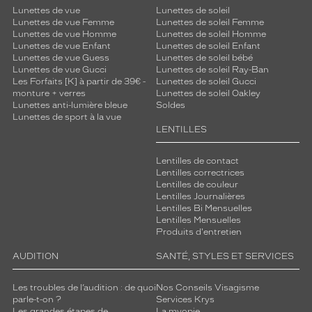
Lunettes de vue
Lunettes de soleil
Lunettes de vue Femme
Lunettes de soleil Femme
Lunettes de vue Homme
Lunettes de soleil Homme
Lunettes de vue Enfant
Lunettes de soleil Enfant
Lunettes de vue Guess
Lunettes de soleil bébé
Lunettes de vue Gucci
Lunettes de soleil Ray-Ban
Les Forfaits [K] à partir de 39€ -
Lunettes de soleil Gucci
monture + verres
Lunettes de soleil Oakley
Lunettes anti-lumière bleue
Soldes
Lunettes de sport à la vue
LENTILLES
Lentilles de contact
Lentilles correctrices
Lentilles de couleur
Lentilles Journalières
Lentilles Bi Mensuelles
Lentilles Mensuelles
Produits d'entretien
AUDITION
SANTÉ, STYLES ET SERVICES
Les troubles de l’audition : de quoi
Nos Conseils Visagisme
parle-t-on ?
Services Krys
Les grandes étapes de
La myopie