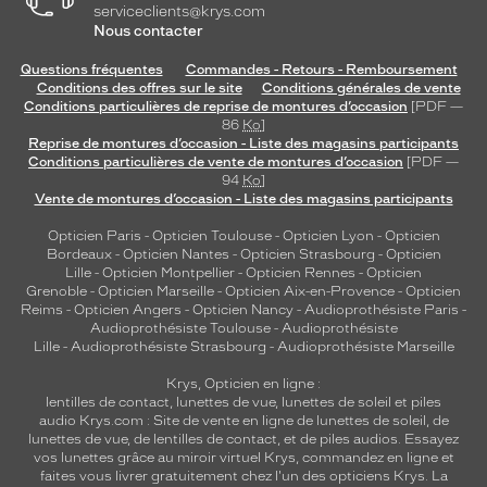
serviceclients@krys.com
Nous contacter
Questions fréquentes
Commandes - Retours - Remboursement
Conditions des offres sur le site
Conditions générales de vente
Conditions particulières de reprise de montures d’occasion
[PDF —
86
Ko
]
Reprise de montures d’occasion - Liste des magasins participants
Conditions particulières de vente de montures d’occasion
[PDF —
94
Ko
]
Vente de montures d’occasion - Liste des magasins participants
Opticien Paris
-
Opticien Toulouse
-
Opticien Lyon
-
Opticien
Bordeaux
-
Opticien Nantes
-
Opticien Strasbourg
-
Opticien
Lille
-
Opticien Montpellier
-
Opticien Rennes
-
Opticien
Grenoble
-
Opticien Marseille
-
Opticien Aix-en-Provence
-
Opticien
Reims
-
Opticien Angers
-
Opticien Nancy
-
Audioprothésiste Paris
-
Audioprothésiste Toulouse
-
Audioprothésiste
Lille
-
Audioprothésiste Strasbourg
-
Audioprothésiste Marseille
Krys, Opticien en ligne :
lentilles de contact
,
lunettes de vue
,
lunettes de soleil
et
piles
audio
Krys.com : Site de vente en ligne de lunettes de soleil, de
lunettes de vue, de
lentilles de contact
, et de piles audios. Essayez
vos lunettes grâce au miroir virtuel Krys, commandez en ligne et
faites vous livrer gratuitement chez l'un des opticiens Krys. La