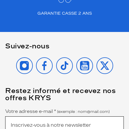
GARANTIE CASSE 2 ANS
Suivez-nous
INSTAGRAM
FACEBOOK
TIKTOK
YOUTUBE
X
Restez informé et recevez nos
(Ce
champ
offres KRYS
est
Name
obligatoire)
Votre adresse e-mail
*
(exemple : nom@mail.com)