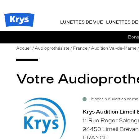
m
J
ER AU
TENU
y
e
CIPAL
Opticien
K
r
Krys
r
e
LUNETTES DE VUE
LUNETTES DE 
-
y
-
s
c
La
Bons 
o
confiance
m
vous
Accueil
Audioprothésiste
France
Audition Val-de-Marne
m
va
a
si
n
bien
d
Votre Audioprothé
e
Magasin ouvert en ce mom
Voir
la
Krys Audition Limeil
fiche
11 Rue Roger Saleng
94450 Limeil Bréva
FRANCE