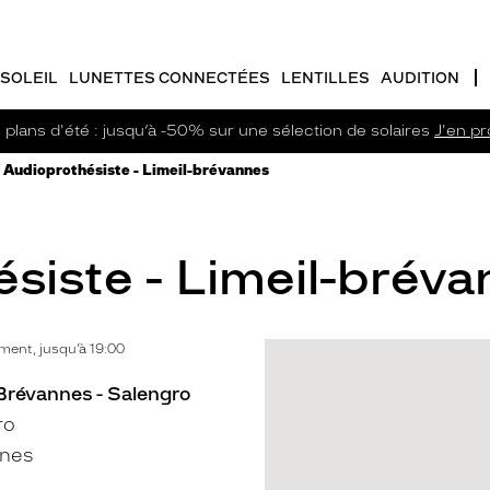
SOLEIL
LUNETTES CONNECTÉES
LENTILLES
AUDITION
plans d'été : jusqu’à -50% sur une sélection de solaires
J'en pro
Audioprothésiste - Limeil-brévannes
siste - Limeil-bréva
ent, jusqu’à 19:00
-Brévannes - Salengro
ro
nnes