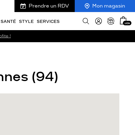
Prendre un RDV
Mon magasin
Mon
Afficher
SANTÉ
STYLE
SERVICES
vide
panie
la
recherche
fite !
nnes (94)