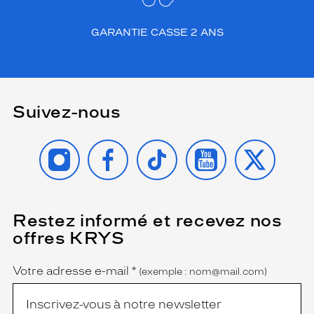
GARANTIE CASSE 2 ANS
Suivez-nous
INSTAGRAM
FACEBOOK
TIKTOK
YOUTUBE
X
Restez informé et recevez nos
(Ce
champ
offres KRYS
est
Name
obligatoire)
Votre adresse e-mail
*
(exemple : nom@mail.com)