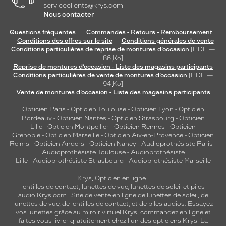
serviceclients@krys.com
Nous contacter
Questions fréquentes
Commandes - Retours - Remboursement
Conditions des offres sur le site
Conditions générales de vente
Conditions particulières de reprise de montures d’occasion
[PDF —
86
Ko
]
Reprise de montures d’occasion - Liste des magasins participants
Conditions particulières de vente de montures d’occasion
[PDF —
94
Ko
]
Vente de montures d’occasion - Liste des magasins participants
Opticien Paris
-
Opticien Toulouse
-
Opticien Lyon
-
Opticien
Bordeaux
-
Opticien Nantes
-
Opticien Strasbourg
-
Opticien
Lille
-
Opticien Montpellier
-
Opticien Rennes
-
Opticien
Grenoble
-
Opticien Marseille
-
Opticien Aix-en-Provence
-
Opticien
Reims
-
Opticien Angers
-
Opticien Nancy
-
Audioprothésiste Paris
-
Audioprothésiste Toulouse
-
Audioprothésiste
Lille
-
Audioprothésiste Strasbourg
-
Audioprothésiste Marseille
Krys, Opticien en ligne :
lentilles de contact
,
lunettes de vue
,
lunettes de soleil
et
piles
audio
Krys.com : Site de vente en ligne de lunettes de soleil, de
lunettes de vue, de
lentilles de contact
, et de piles audios. Essayez
vos lunettes grâce au miroir virtuel Krys, commandez en ligne et
faites vous livrer gratuitement chez l'un des opticiens Krys. La