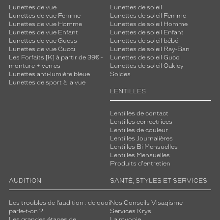
Lunettes de vue
Lunettes de soleil
Lunettes de vue Femme
Lunettes de soleil Femme
Lunettes de vue Homme
Lunettes de soleil Homme
Lunettes de vue Enfant
Lunettes de soleil Enfant
Lunettes de vue Guess
Lunettes de soleil bébé
Lunettes de vue Gucci
Lunettes de soleil Ray-Ban
Les Forfaits [K] à partir de 39€ -
Lunettes de soleil Gucci
monture + verres
Lunettes de soleil Oakley
Lunettes anti-lumière bleue
Soldes
Lunettes de sport à la vue
LENTILLES
Lentilles de contact
Lentilles correctrices
Lentilles de couleur
Lentilles Journalières
Lentilles Bi Mensuelles
Lentilles Mensuelles
Produits d'entretien
AUDITION
SANTÉ, STYLES ET SERVICES
Les troubles de l’audition : de quoi
Nos Conseils Visagisme
parle-t-on ?
Services Krys
Les grandes étapes de
La myopie