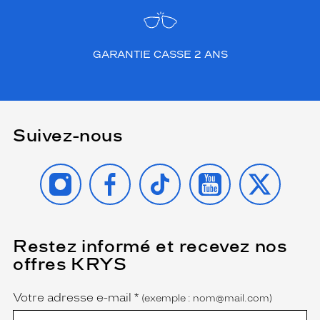
GARANTIE CASSE 2 ANS
Suivez-nous
INSTAGRAM
FACEBOOK
TIKTOK
YOUTUBE
X
Restez informé et recevez nos
(Ce
champ
offres KRYS
est
Name
obligatoire)
Votre adresse e-mail
*
(exemple : nom@mail.com)