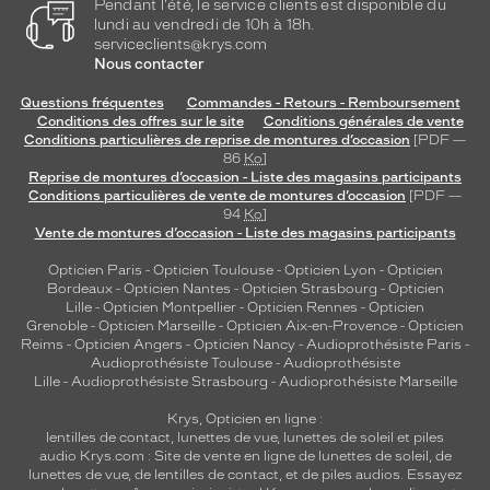
Pendant l'été, le service clients est disponible du
lundi au vendredi de 10h à 18h.
serviceclients@krys.com
Nous contacter
Questions fréquentes
Commandes - Retours - Remboursement
Conditions des offres sur le site
Conditions générales de vente
Conditions particulières de reprise de montures d’occasion
[PDF —
86
Ko
]
Reprise de montures d’occasion - Liste des magasins participants
Conditions particulières de vente de montures d’occasion
[PDF —
94
Ko
]
Vente de montures d’occasion - Liste des magasins participants
Opticien Paris
-
Opticien Toulouse
-
Opticien Lyon
-
Opticien
Bordeaux
-
Opticien Nantes
-
Opticien Strasbourg
-
Opticien
Lille
-
Opticien Montpellier
-
Opticien Rennes
-
Opticien
Grenoble
-
Opticien Marseille
-
Opticien Aix-en-Provence
-
Opticien
Reims
-
Opticien Angers
-
Opticien Nancy
-
Audioprothésiste Paris
-
Audioprothésiste Toulouse
-
Audioprothésiste
Lille
-
Audioprothésiste Strasbourg
-
Audioprothésiste Marseille
Krys, Opticien en ligne :
lentilles de contact
,
lunettes de vue
,
lunettes de soleil
et
piles
audio
Krys.com : Site de vente en ligne de lunettes de soleil, de
lunettes de vue, de
lentilles de contact
, et de piles audios. Essayez