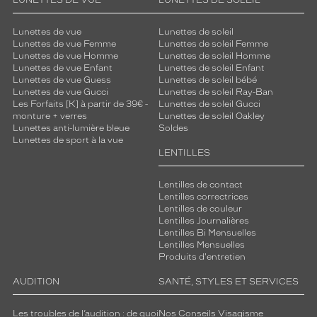
LUNETTES DE VUE
LUNETTES DE SOLEIL
Lunettes de vue
Lunettes de soleil
Lunettes de vue Femme
Lunettes de soleil Femme
Lunettes de vue Homme
Lunettes de soleil Homme
Lunettes de vue Enfant
Lunettes de soleil Enfant
Lunettes de vue Guess
Lunettes de soleil bébé
Lunettes de vue Gucci
Lunettes de soleil Ray-Ban
Les Forfaits [K] à partir de 39€ -
Lunettes de soleil Gucci
monture + verres
Lunettes de soleil Oakley
Lunettes anti-lumière bleue
Soldes
Lunettes de sport à la vue
LENTILLES
Lentilles de contact
Lentilles correctrices
Lentilles de couleur
Lentilles Journalières
Lentilles Bi Mensuelles
Lentilles Mensuelles
Produits d'entretien
AUDITION
SANTÉ, STYLES ET SERVICES
Les troubles de l’audition : de quoi
Nos Conseils Visagisme