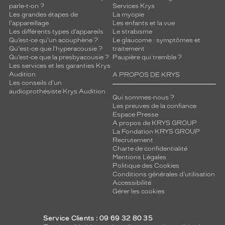
parle-t-on ?
Services Krys
Les grandes étapes de
La myopie
l'appareillage
Les enfants et la vue
Les différents types d’appareils
Le strabisme
Qu’est-ce qu'un acouphène ?
Le glaucome : symptômes et
Qu'est-ce que l'hyperacousie ?
traitement
Qu’est-ce que la presbyacousie ?
Paupière qui tremble ?
Les services et les garanties Krys
Audition
A PROPOS DE KRYS
Les conseils d'un
audioprothésiste Krys Audition
Qui sommes-nous ?
Les preuves de la confiance
Espace Presse
A propos de KRYS GROUP
La Fondation KRYS GROUP
Recrutement
Charte de confidentialité
Mentions Légales
Politique des Cookies
Conditions générales d'utilisation
Accessibilité
Gérer les cookies
Service Clients : 09 69 32 80 35