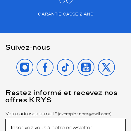
GARANTIE CASSE 2 ANS
Suivez-nous
INSTAGRAM
FACEBOOK
TIKTOK
YOUTUBE
X
Restez informé et recevez nos
(Ce
champ
offres KRYS
est
Name
obligatoire)
Votre adresse e-mail
*
(exemple : nom@mail.com)