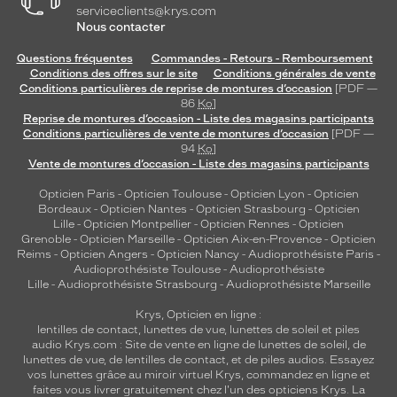
serviceclients@krys.com
Nous contacter
Questions fréquentes
Commandes - Retours - Remboursement
Conditions des offres sur le site
Conditions générales de vente
Conditions particulières de reprise de montures d’occasion
[PDF —
86
Ko
]
Reprise de montures d’occasion - Liste des magasins participants
Conditions particulières de vente de montures d’occasion
[PDF —
94
Ko
]
Vente de montures d’occasion - Liste des magasins participants
Opticien Paris
-
Opticien Toulouse
-
Opticien Lyon
-
Opticien
Bordeaux
-
Opticien Nantes
-
Opticien Strasbourg
-
Opticien
Lille
-
Opticien Montpellier
-
Opticien Rennes
-
Opticien
Grenoble
-
Opticien Marseille
-
Opticien Aix-en-Provence
-
Opticien
Reims
-
Opticien Angers
-
Opticien Nancy
-
Audioprothésiste Paris
-
Audioprothésiste Toulouse
-
Audioprothésiste
Lille
-
Audioprothésiste Strasbourg
-
Audioprothésiste Marseille
Krys, Opticien en ligne :
lentilles de contact
,
lunettes de vue
,
lunettes de soleil
et
piles
audio
Krys.com : Site de vente en ligne de lunettes de soleil, de
lunettes de vue, de
lentilles de contact
, et de piles audios. Essayez
vos lunettes grâce au miroir virtuel Krys, commandez en ligne et
faites vous livrer gratuitement chez l'un des opticiens Krys. La