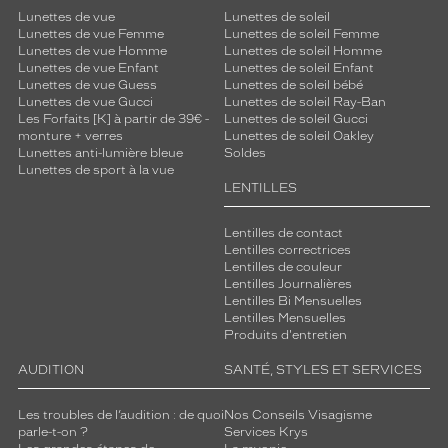
Lunettes de vue
Lunettes de soleil
Lunettes de vue Femme
Lunettes de soleil Femme
Lunettes de vue Homme
Lunettes de soleil Homme
Lunettes de vue Enfant
Lunettes de soleil Enfant
Lunettes de vue Guess
Lunettes de soleil bébé
Lunettes de vue Gucci
Lunettes de soleil Ray-Ban
Les Forfaits [K] à partir de 39€ -
Lunettes de soleil Gucci
monture + verres
Lunettes de soleil Oakley
Lunettes anti-lumière bleue
Soldes
Lunettes de sport à la vue
LENTILLES
Lentilles de contact
Lentilles correctrices
Lentilles de couleur
Lentilles Journalières
Lentilles Bi Mensuelles
Lentilles Mensuelles
Produits d'entretien
AUDITION
SANTÉ, STYLES ET SERVICES
Les troubles de l’audition : de quoi
Nos Conseils Visagisme
parle-t-on ?
Services Krys