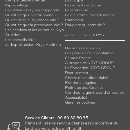
Les grandes étapes de
La myopie
l'appareillage
Les enfants et la vue
Les différents types d’appareils
Le strabisme
Qu’est-ce qu'un acouphène ?
Le glaucome : symptômes et
Qu'est-ce que l'hyperacousie ?
traitement
Qu’est-ce que la presbyacousie ?
Paupière qui tremble ?
Les services et les garanties Krys
Audition
A PROPOS DE KRYS
Les conseils d'un
audioprothésiste Krys Audition
Qui sommes-nous ?
Les preuves de la confiance
Espace Presse
A propos de KRYS GROUP
La Fondation KRYS GROUP
Recrutement
Charte de confidentialité
Mentions Légales
Politique des Cookies
Conditions générales d'utilisation
Accessibilité
Gérer les cookies
Service Clients : 09 69 32 80 35
Pendant l'été, le service clients est disponible du
lundi au vendredi de 10h à 18h.