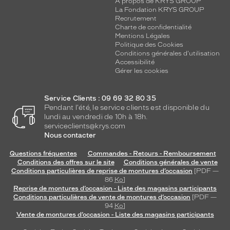
A propos de KRYS GROUP
La Fondation KRYS GROUP
Recrutement
Charte de confidentialité
Mentions Légales
Politique des Cookies
Conditions générales d'utilisation
Accessibilité
Gérer les cookies
Service Clients : 09 69 32 80 35
Pendant l'été, le service clients est disponible du
lundi au vendredi de 10h à 18h.
serviceclients@krys.com
Nous contacter
Questions fréquentes
Commandes - Retours - Remboursement
Conditions des offres sur le site
Conditions générales de vente
Conditions particulières de reprise de montures d’occasion
[PDF —
86
Ko
]
Reprise de montures d’occasion - Liste des magasins participants
Conditions particulières de vente de montures d’occasion
[PDF —
94
Ko
]
Vente de montures d’occasion - Liste des magasins participants