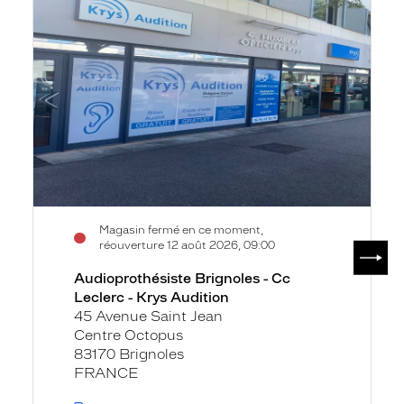
fiche
-
Cc
Leclerc
-
Krys
Audition
Magasin fermé en ce moment,
SUIV
réouverture 12 août 2026, 09:00
Audioprothésiste Brignoles - Cc
Leclerc - Krys Audition
45 Avenue Saint Jean
Centre Octopus
83170 Brignoles
FRANCE