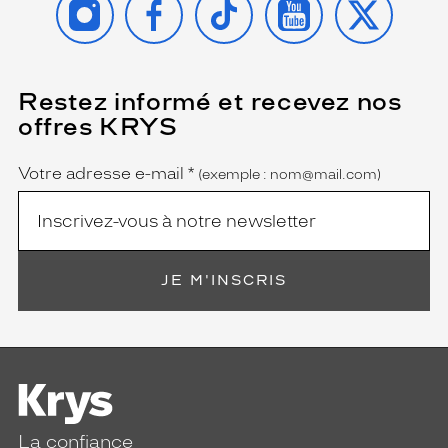
Restez informé et recevez nos
(Ce
champ
offres KRYS
est
Name
obligatoire)
Votre adresse e-mail
*
(exemple : nom@mail.com)
JE M'INSCRIS
La confiance