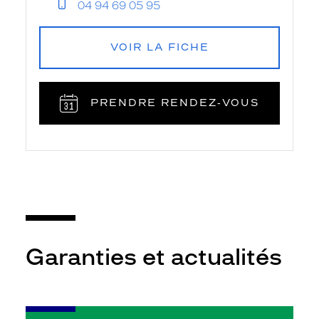
04 94 69 05 95
VOIR LA FICHE
PRENDRE RENDEZ‑VOUS
Garanties et actualités
-