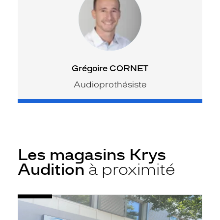
Grégoire CORNET
Audioprothésiste
Les magasins Krys
Audition
à proximité
Voir
Audioprothésiste
la
Brignoles