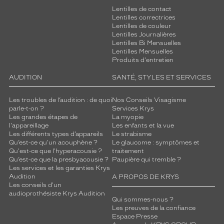
Lentilles de contact
Lentilles correctrices
Lentilles de couleur
Lentilles Journalières
Lentilles Bi Mensuelles
Lentilles Mensuelles
Produits d'entretien
AUDITION
SANTÉ, STYLES ET SERVICES
Les troubles de l’audition : de quoi
Nos Conseils Visagisme
parle-t-on ?
Services Krys
Les grandes étapes de
La myopie
l'appareillage
Les enfants et la vue
Les différents types d’appareils
Le strabisme
Qu’est-ce qu'un acouphène ?
Le glaucome : symptômes et
Qu'est-ce que l'hyperacousie ?
traitement
Qu’est-ce que la presbyacousie ?
Paupière qui tremble ?
Les services et les garanties Krys
Audition
A PROPOS DE KRYS
Les conseils d'un
audioprothésiste Krys Audition
Qui sommes-nous ?
Les preuves de la confiance
Espace Presse