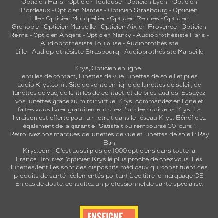
Opticien Paris
-
Opticien Toulouse
-
Opticien Lyon
-
Opticien
Bordeaux
-
Opticien Nantes
-
Opticien Strasbourg
-
Opticien
Lille
-
Opticien Montpellier
-
Opticien Rennes
-
Opticien
Grenoble
-
Opticien Marseille
-
Opticien Aix-en-Provence
-
Opticien
Reims
-
Opticien Angers
-
Opticien Nancy
-
Audioprothésiste Paris
-
Audioprothésiste Toulouse
-
Audioprothésiste
Lille
-
Audioprothésiste Strasbourg
-
Audioprothésiste Marseille
Krys, Opticien en ligne :
lentilles de contact
,
lunettes de vue
,
lunettes de soleil
et
piles
audio
Krys.com : Site de vente en ligne de lunettes de soleil, de
lunettes de vue, de
lentilles de contact
, et de piles audios. Essayez
vos lunettes grâce au miroir virtuel Krys, commandez en ligne et
faites vous livrer gratuitement chez l'un des opticiens Krys. La
livraison est offerte pour un retrait dans le réseau Krys. Bénéficiez
également de la garantie "Satisfait ou remboursé 30 jours".
Retrouvez nos marques de lunettes de vue et
lunettes de soleil : Ray
Ban
Krys.com : C’est aussi plus de 1000 opticiens dans toute la
France.
Trouvez l’opticien Krys le plus proche de chez vous
. Les
lunettes/lentilles sont des dispositifs médicaux qui constituent des
produits de santé réglementés portant à ce titre le marquage CE.
En cas de doute, consultez un professionnel de santé spécialisé.