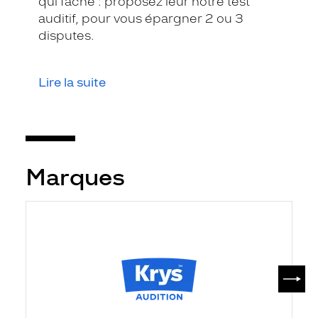
qui fâche : proposez leur notre test
auditif, pour vous épargner 2 ou 3
disputes.
Lire la suite
Marques
SUIV