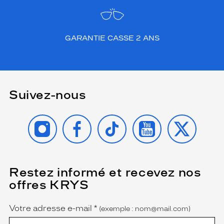
GARANTIE CASSE 2 ANS
Suivez-nous
INSTAGRAM
FACEBOOK
TIKTOK
YOUTUBE
X
Restez informé et recevez nos
(Ce
champ
offres KRYS
est
Name
obligatoire)
Votre adresse e-mail
*
(exemple : nom@mail.com)