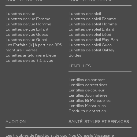
LUNETTES DE VUE
LUNETTES DE SOLEIL
Lunettes de vue
Lunettes de soleil
Lunettes de vue Femme
Lunettes de soleil Femme
Lunettes de vue Homme
Lunettes de soleil Homme
Lunettes de vue Enfant
Lunettes de soleil Enfant
Lunettes de vue Guess
Lunettes de soleil bébé
Lunettes de vue Gucci
Lunettes de soleil Ray-Ban
Les Forfaits [K] à partir de 39€ -
Lunettes de soleil Gucci
monture + verres
Lunettes de soleil Oakley
Lunettes anti-lumière bleue
Soldes
Lunettes de sport à la vue
LENTILLES
Lentilles de contact
Lentilles correctrices
Lentilles de couleur
Lentilles Journalières
Lentilles Bi Mensuelles
Lentilles Mensuelles
Produits d'entretien
AUDITION
SANTÉ, STYLES ET SERVICES
Les troubles de l’audition : de quoi
Nos Conseils Visagisme