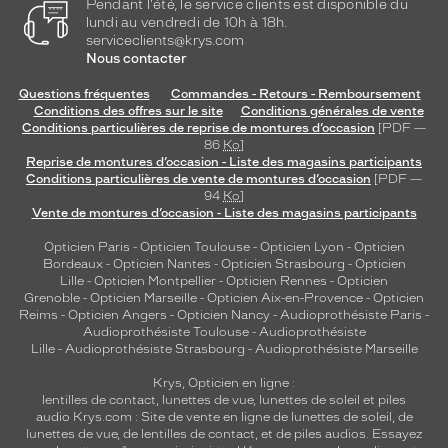
Pendant l'été, le service clients est disponible du
lundi au vendredi de 10h à 18h.
serviceclients@krys.com
Nous contacter
Questions fréquentes
Commandes - Retours - Remboursement
Conditions des offres sur le site
Conditions générales de vente
Conditions particulières de reprise de montures d’occasion
[PDF —
86
Ko
]
Reprise de montures d’occasion - Liste des magasins participants
Conditions particulières de vente de montures d’occasion
[PDF —
94
Ko
]
Vente de montures d’occasion - Liste des magasins participants
Opticien Paris
-
Opticien Toulouse
-
Opticien Lyon
-
Opticien
Bordeaux
-
Opticien Nantes
-
Opticien Strasbourg
-
Opticien
Lille
-
Opticien Montpellier
-
Opticien Rennes
-
Opticien
Grenoble
-
Opticien Marseille
-
Opticien Aix-en-Provence
-
Opticien
Reims
-
Opticien Angers
-
Opticien Nancy
-
Audioprothésiste Paris
-
Audioprothésiste Toulouse
-
Audioprothésiste
Lille
-
Audioprothésiste Strasbourg
-
Audioprothésiste Marseille
Krys, Opticien en ligne :
lentilles de contact
,
lunettes de vue
,
lunettes de soleil
et
piles
audio
Krys.com : Site de vente en ligne de lunettes de soleil, de
lunettes de vue, de
lentilles de contact
, et de piles audios. Essayez