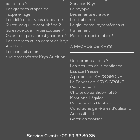
parle-t-on ?
Services Krys
Les grandes étapes de
La myopie
l'appareillage
Les enfants et la vue
Les différents types d’appareils
Le strabisme
Qu’est-ce qu'un acouphène ?
Le glaucome : symptômes et
Qu'est-ce que l'hyperacousie ?
traitement
Qu’est-ce que la presbyacousie ?
Paupière qui tremble ?
Les services et les garanties Krys
Audition
A PROPOS DE KRYS
Les conseils d'un
audioprothésiste Krys Audition
Qui sommes-nous ?
Les preuves de la confiance
Espace Presse
A propos de KRYS GROUP
La Fondation KRYS GROUP
Recrutement
Charte de confidentialité
Mentions Légales
Politique des Cookies
Conditions générales d'utilisation
Accessibilité
Gérer les cookies
Service Clients : 09 69 32 80 35