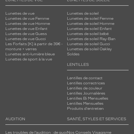
LUNETTES DE VUE
LUNETTES DE SOLEIL
Lunettes de vue
Lunettes de soleil
Lunettes de vue Femme
Lunettes de soleil Femme
Lunettes de vue Homme
Lunettes de soleil Homme
Lunettes de vue Enfant
Lunettes de soleil Enfant
Lunettes de vue Guess
Lunettes de soleil bébé
Lunettes de vue Gucci
Lunettes de soleil Ray-Ban
Les Forfaits [K] à partir de 39€ -
Lunettes de soleil Gucci
monture + verres
Lunettes de soleil Oakley
Lunettes anti-lumière bleue
Soldes
Lunettes de sport à la vue
LENTILLES
Lentilles de contact
Lentilles correctrices
Lentilles de couleur
Lentilles Journalières
Lentilles Bi Mensuelles
Lentilles Mensuelles
Produits d'entretien
AUDITION
SANTÉ, STYLES ET SERVICES
Les troubles de l’audition : de quoi
Nos Conseils Visagisme