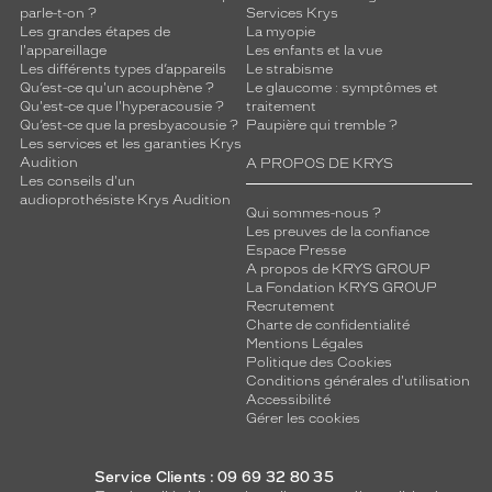
parle-t-on ?
Services Krys
Les grandes étapes de
La myopie
l'appareillage
Les enfants et la vue
Les différents types d’appareils
Le strabisme
Qu’est-ce qu'un acouphène ?
Le glaucome : symptômes et
Qu'est-ce que l'hyperacousie ?
traitement
Qu’est-ce que la presbyacousie ?
Paupière qui tremble ?
Les services et les garanties Krys
Audition
A PROPOS DE KRYS
Les conseils d'un
audioprothésiste Krys Audition
Qui sommes-nous ?
Les preuves de la confiance
Espace Presse
A propos de KRYS GROUP
La Fondation KRYS GROUP
Recrutement
Charte de confidentialité
Mentions Légales
Politique des Cookies
Conditions générales d'utilisation
Accessibilité
Gérer les cookies
Service Clients : 09 69 32 80 35