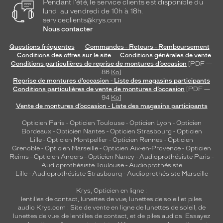
Pendant l'été, le service clients est disponible du
lundi au vendredi de 10h à 18h.
serviceclients@krys.com
Nous contacter
Questions fréquentes
Commandes - Retours - Remboursement
Conditions des offres sur le site
Conditions générales de vente
Conditions particulières de reprise de montures d’occasion
[PDF —
86
Ko
]
Reprise de montures d’occasion - Liste des magasins participants
Conditions particulières de vente de montures d’occasion
[PDF —
94
Ko
]
Vente de montures d’occasion - Liste des magasins participants
Opticien Paris
-
Opticien Toulouse
-
Opticien Lyon
-
Opticien
Bordeaux
-
Opticien Nantes
-
Opticien Strasbourg
-
Opticien
Lille
-
Opticien Montpellier
-
Opticien Rennes
-
Opticien
Grenoble
-
Opticien Marseille
-
Opticien Aix-en-Provence
-
Opticien
Reims
-
Opticien Angers
-
Opticien Nancy
-
Audioprothésiste Paris
-
Audioprothésiste Toulouse
-
Audioprothésiste
Lille
-
Audioprothésiste Strasbourg
-
Audioprothésiste Marseille
Krys, Opticien en ligne :
lentilles de contact
,
lunettes de vue
,
lunettes de soleil
et
piles
audio
Krys.com : Site de vente en ligne de lunettes de soleil, de
lunettes de vue, de
lentilles de contact
, et de piles audios. Essayez