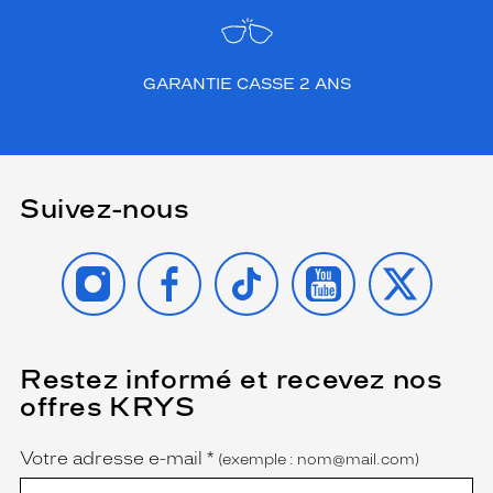
GARANTIE CASSE 2 ANS
Suivez-nous
INSTAGRAM
FACEBOOK
TIKTOK
YOUTUBE
X
Restez informé et recevez nos
(Ce
champ
offres KRYS
est
Name
obligatoire)
Votre adresse e-mail
*
(exemple : nom@mail.com)