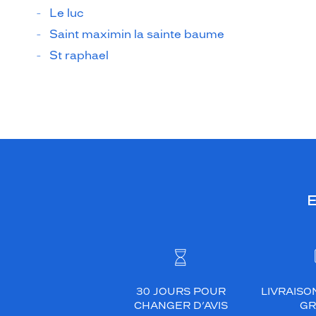
Le luc
Saint maximin la sainte baume
St raphael
E
30 JOURS POUR
LIVRAISO
CHANGER D’AVIS
GR