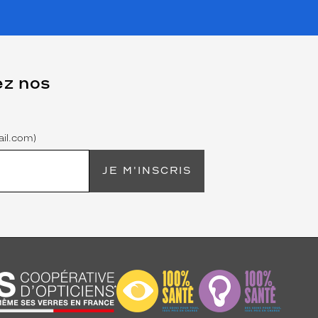
ez nos
il.com)
JE M'INSCRIS