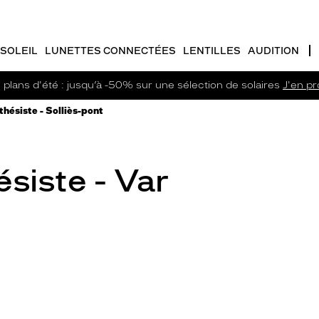
SOLEIL
LUNETTES CONNECTÉES
LENTILLES
AUDITION
plans d'été : jusqu’à -50% sur une sélection de solaires
J'en pro
hésiste - Solliès-pont
siste - Var