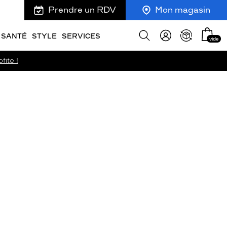
Prendre un RDV
Mon magasin
Mon
Afficher
SANTÉ
STYLE
SERVICES
vide
panie
la
recherche
fite !