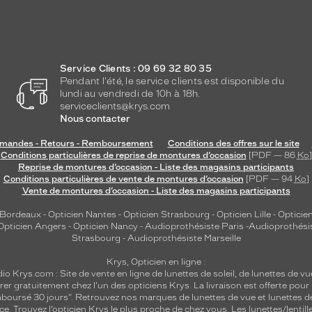
Service Clients : 09 69 32 80 35
Pendant l'été, le service clients est disponible du
lundi au vendredi de 10h à 18h.
serviceclients@krys.com
Nous contacter
andes - Retours - Remboursement
Conditions des offres sur le site
Conditions particulières de reprise de montures d’occasion
[PDF — 86
Ko
]
Reprise de montures d’occasion - Liste des magasins participants
Conditions particulières de vente de montures d’occasion
[PDF — 94
Ko
]
Vente de montures d’occasion - Liste des magasins participants
 Bordeaux
-
Opticien Nantes
-
Opticien Strasbourg
-
Opticien Lille
-
Opticien
Opticien Angers
-
Opticien Nancy
-
Audioprothésiste Paris
-
Audioprothési
Strasbourg
-
Audioprothésiste Marseille
Krys, Opticien en ligne :
dio
Krys.com : Site de vente en ligne de lunettes de soleil, de lunettes de vu
rer gratuitement chez l'un des opticiens Krys. La livraison est offerte pour
emboursé 30 jours". Retrouvez nos marques de lunettes de vue et
lunettes d
nce.
Trouvez l’opticien Krys le plus proche de chez vous
. Les lunettes/lenti