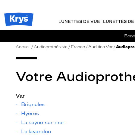
m
J
ER AU
TENU
y
e
CIPAL
Opticien
K
r
Krys
r
e
LUNETTES DE VUE
LUNETTES DE 
-
y
-
s
c
La
Bons 
o
confiance
m
vous
Accueil
Audioprothésiste
France
Audition Var
Audioprot
m
va
a
si
n
bien
d
Votre Audioprothé
e
Var
Brignoles
Hyères
La seyne-sur-mer
Le lavandou