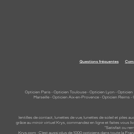
Questions fréquentes
Comm
Opticien Paris
-
Opticien Toulouse
-
Opticien Lyon
-
Opticien
Marseille
-
Opticien Aix-en-Provence
-
Opticien Reims
-
lentilles de contact
,
lunettes de vue
,
lunettes de soleil
et
piles au
grâce au miroir virtuel Krys, commandez en ligne et faites vous liv
"Satisfait ou r
Krys.com : C’est aussi plus de 1000 opticiens dans toute la Fra