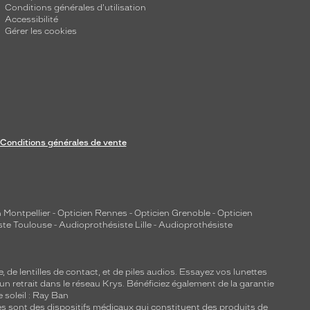
Conditions générales d'utilisation
Accessibilité
Gérer les cookies
Conditions générales de vente
 Montpellier
-
Opticien Rennes
-
Opticien Grenoble
-
Opticien
ste Toulouse
-
Audioprothésiste Lille
-
Audioprothésiste
e, de
lentilles de contact
, et de piles audios. Essayez vos lunettes
 un retrait dans le réseau Krys. Bénéficiez également de la garantie
e soleil : Ray Ban
lles sont des dispositifs médicaux qui constituent des produits de