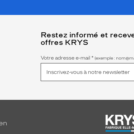
(Ce
Restez informé et recev
champ
offres KRYS
est
Name
obligatoire)
Votre adresse e-mail
*
(exemple : nom@ma
ien