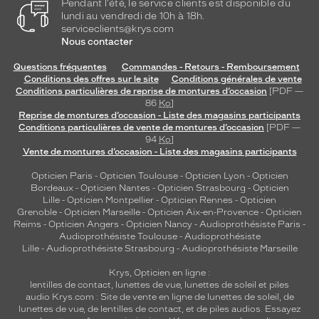
Pendant l'été, le service clients est disponible du
lundi au vendredi de 10h à 18h.
serviceclients@krys.com
Nous contacter
Questions fréquentes
Commandes - Retours - Remboursement
Conditions des offres sur le site
Conditions générales de vente
Conditions particulières de reprise de montures d’occasion
[PDF —
86
Ko
]
Reprise de montures d’occasion - Liste des magasins participants
Conditions particulières de vente de montures d’occasion
[PDF —
94
Ko
]
Vente de montures d’occasion - Liste des magasins participants
Opticien Paris
-
Opticien Toulouse
-
Opticien Lyon
-
Opticien
Bordeaux
-
Opticien Nantes
-
Opticien Strasbourg
-
Opticien
Lille
-
Opticien Montpellier
-
Opticien Rennes
-
Opticien
Grenoble
-
Opticien Marseille
-
Opticien Aix-en-Provence
-
Opticien
Reims
-
Opticien Angers
-
Opticien Nancy
-
Audioprothésiste Paris
-
Audioprothésiste Toulouse
-
Audioprothésiste
Lille
-
Audioprothésiste Strasbourg
-
Audioprothésiste Marseille
Krys, Opticien en ligne :
lentilles de contact
,
lunettes de vue
,
lunettes de soleil
et
piles
audio
Krys.com : Site de vente en ligne de lunettes de soleil, de
lunettes de vue, de
lentilles de contact
, et de piles audios. Essayez