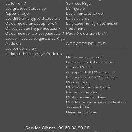
parle-t-on ?
Services Krys
Les grandes étapes de
La myopie
l'appareillage
Les enfants et la vue
Les différents types d’appareils
Le strabisme
Qu’est-ce qu'un acouphène ?
Le glaucome : symptômes et
Qu'est-ce que l'hyperacousie ?
traitement
Qu’est-ce que la presbyacousie ?
Paupière qui tremble ?
Les services et les garanties Krys
Audition
A PROPOS DE KRYS
Les conseils d'un
audioprothésiste Krys Audition
Qui sommes-nous ?
Les preuves de la confiance
Espace Presse
A propos de KRYS GROUP
La Fondation KRYS GROUP
Recrutement
Charte de confidentialité
Mentions Légales
Politique des Cookies
Conditions générales d'utilisation
Accessibilité
Gérer les cookies
Service Clients : 09 69 32 80 35