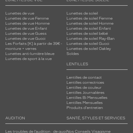
LUNETTES DE VUE
LUNETTES DE SOLEIL
Lunettes de vue
Lunettes de soleil
Lunettes de vue Femme
Lunettes de soleil Femme
Lunettes de vue Homme
Lunettes de soleil Homme
Lunettes de vue Enfant
Lunettes de soleil Enfant
Lunettes de vue Guess
Lunettes de soleil bébé
Lunettes de vue Gucci
Lunettes de soleil Ray-Ban
Les Forfaits [K] à partir de 39€ -
Lunettes de soleil Gucci
monture + verres
Lunettes de soleil Oakley
Lunettes anti-lumière bleue
Soldes
Lunettes de sport à la vue
LENTILLES
Lentilles de contact
Lentilles correctrices
Lentilles de couleur
Lentilles Journalières
Lentilles Bi Mensuelles
Lentilles Mensuelles
Produits d'entretien
AUDITION
SANTÉ, STYLES ET SERVICES
Les troubles de l’audition : de quoi
Nos Conseils Visagisme