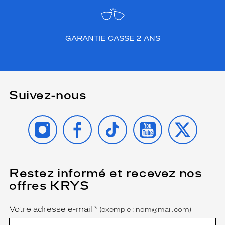
GARANTIE CASSE 2 ANS
Suivez-nous
INSTAGRAM
FACEBOOK
TIKTOK
YOUTUBE
X
Restez informé et recevez nos
(Ce
champ
offres KRYS
est
Name
obligatoire)
Votre adresse e-mail
*
(exemple : nom@mail.com)