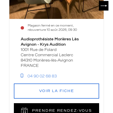
SUIV
Magasin fermé en ce moment,
réouverture 10 août 2026, 09:30
Audioprothésiste Morières Lès
Avignon - Krys Audition
1001 Rue de Folard
Centre Commercial Leclerc
84310 Morières-lès-Avignon
FRANCE
04 90 02 68 83
VOIR LA FICHE
PRENDRE RENDEZ‑VOUS