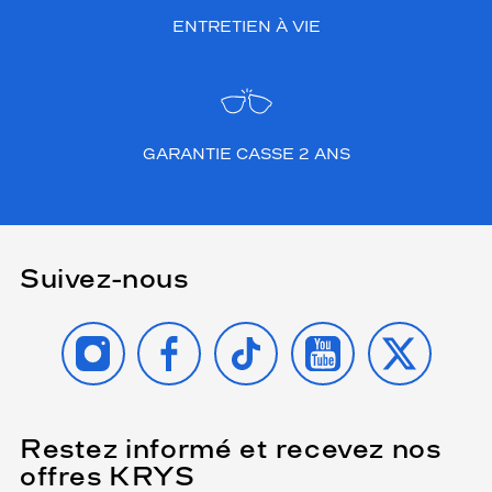
ENTRETIEN À VIE
GARANTIE CASSE 2 ANS
Suivez-nous
INSTAGRAM
FACEBOOK
TIKTOK
YOUTUBE
X
Restez informé et recevez nos
(Ce
champ
offres KRYS
est
Name