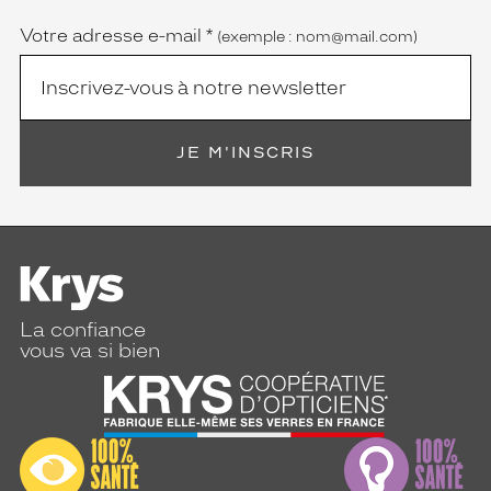
obligatoire)
Votre adresse e-mail
*
(exemple : nom@mail.com)
JE M'INSCRIS
La confiance
vous va si bien