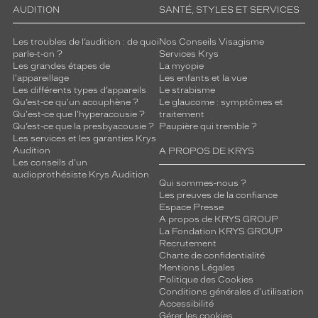
AUDITION
SANTÉ, STYLES ET SERVICES
Les troubles de l’audition : de quoi
Nos Conseils Visagisme
parle-t-on ?
Services Krys
Les grandes étapes de
La myopie
l'appareillage
Les enfants et la vue
Les différents types d’appareils
Le strabisme
Qu’est-ce qu'un acouphène ?
Le glaucome : symptômes et
Qu'est-ce que l'hyperacousie ?
traitement
Qu’est-ce que la presbyacousie ?
Paupière qui tremble ?
Les services et les garanties Krys
Audition
A PROPOS DE KRYS
Les conseils d'un
audioprothésiste Krys Audition
Qui sommes-nous ?
Les preuves de la confiance
Espace Presse
A propos de KRYS GROUP
La Fondation KRYS GROUP
Recrutement
Charte de confidentialité
Mentions Légales
Politique des Cookies
Conditions générales d'utilisation
Accessibilité
Gérer les cookies