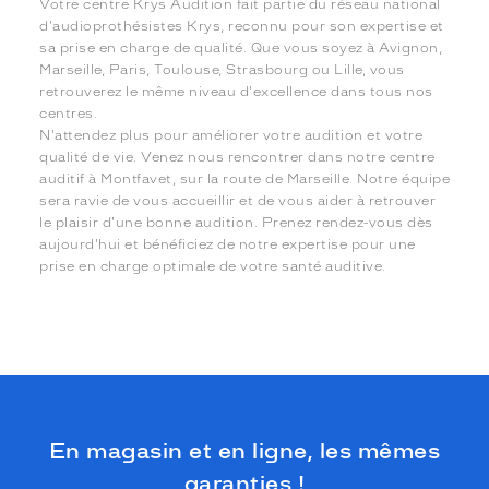
Votre centre Krys Audition fait partie du réseau national
d'audioprothésistes Krys, reconnu pour son expertise et
sa prise en charge de qualité. Que vous soyez à Avignon,
Marseille, Paris, Toulouse, Strasbourg ou Lille, vous
retrouverez le même niveau d'excellence dans tous nos
centres.
N'attendez plus pour améliorer votre audition et votre
qualité de vie. Venez nous rencontrer dans notre centre
auditif à Montfavet, sur la route de Marseille. Notre équipe
sera ravie de vous accueillir et de vous aider à retrouver
le plaisir d'une bonne audition. Prenez rendez-vous dès
aujourd'hui et bénéficiez de notre expertise pour une
prise en charge optimale de votre santé auditive.
En magasin et en ligne, les mêmes
garanties !