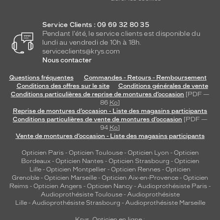
Service Clients : 09 69 32 80 35
Pendant l'été, le service clients est disponible du
lundi au vendredi de 10h à 18h.
serviceclients@krys.com
Nous contacter
Questions fréquentes
Commandes - Retours - Remboursement
Conditions des offres sur le site
Conditions générales de vente
Conditions particulières de reprise de montures d’occasion
[PDF —
86
Ko
]
Reprise de montures d’occasion - Liste des magasins participants
Conditions particulières de vente de montures d’occasion
[PDF —
94
Ko
]
Vente de montures d’occasion - Liste des magasins participants
Opticien Paris
-
Opticien Toulouse
-
Opticien Lyon
-
Opticien
Bordeaux
-
Opticien Nantes
-
Opticien Strasbourg
-
Opticien
Lille
-
Opticien Montpellier
-
Opticien Rennes
-
Opticien
Grenoble
-
Opticien Marseille
-
Opticien Aix-en-Provence
-
Opticien
Reims
-
Opticien Angers
-
Opticien Nancy
-
Audioprothésiste Paris
-
Audioprothésiste Toulouse
-
Audioprothésiste
Lille
-
Audioprothésiste Strasbourg
-
Audioprothésiste Marseille
Krys, Opticien en ligne :