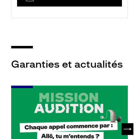
Garanties et actualités
-
Leur
audition
mérite
votre
attention
SUIV