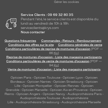
Gérer les cookies
Service Clients : 09 69 32 80 35
Pendant l'été, le service clients est disponible du
lundi au vendredi de 10h à 18h.
serviceclients@krys.com
Nous contacter
Questions fréquentes
Commandes - Retours - Remboursement
Conditions des offres sur le site
Conditions générales de vente
Conditions particulières de reprise de montures d’occasion
[PDF —
86
Ko
]
Reprise de montures d’occasion - Liste des magasins participants
Conditions particulières de vente de montures d’occasion
[PDF —
94
Ko
]
Vente de montures d’occasion - Liste des magasins participants
Opticien Paris
-
Opticien Toulouse
-
Opticien Lyon
-
Opticien
Bordeaux
-
Opticien Nantes
-
Opticien Strasbourg
-
Opticien
Lille
-
Opticien Montpellier
-
Opticien Rennes
-
Opticien
Grenoble
-
Opticien Marseille
-
Opticien Aix-en-Provence
-
Opticien
Reims
-
Opticien Angers
-
Opticien Nancy
-
Audioprothésiste Paris
-
Audioprothésiste Toulouse
-
Audioprothésiste
Lille
-
Audioprothésiste Strasbourg
-
Audioprothésiste Marseille