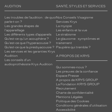
AUDITION
SANTÉ, STYLES ET SERVICES
Les troubles de l’audition : de quoi
Nos Conseils Visagisme
parle-t-on ?
Services Krys
Les grandes étapes de
La myopie
l'appareillage
Les enfants et la vue
Les différents types d’appareils
Le strabisme
Qu’est-ce qu'un acouphène ?
Le glaucome : symptômes et
Qu'est-ce que l'hyperacousie ?
traitement
Qu’est-ce que la presbyacousie ?
Paupière qui tremble ?
Les services et les garanties Krys
Audition
A PROPOS DE KRYS
Les conseils d'un
audioprothésiste Krys Audition
Qui sommes-nous ?
Les preuves de la confiance
Espace Presse
A propos de KRYS GROUP
La Fondation KRYS GROUP
Recrutement
Charte de confidentialité
Mentions Légales
Politique des Cookies
Conditions générales d'utilisation
Accessibilité