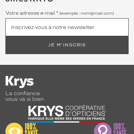
obligatoire)
Votre adresse e-mail
*
(exemple : nom@mail.com)
JE M'INSCRIS
La confiance
vous va si bien