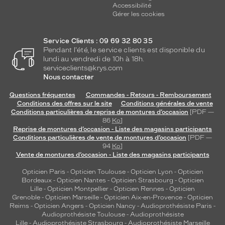
Accessibilité
Gérer les cookies
Service Clients : 09 69 32 80 35
Pendant l'été, le service clients est disponible du
lundi au vendredi de 10h à 18h.
serviceclients@krys.com
Nous contacter
Questions fréquentes
Commandes - Retours - Remboursement
Conditions des offres sur le site
Conditions générales de vente
Conditions particulières de reprise de montures d’occasion
[PDF —
86
Ko
]
Reprise de montures d’occasion - Liste des magasins participants
Conditions particulières de vente de montures d’occasion
[PDF —
94
Ko
]
Vente de montures d’occasion - Liste des magasins participants
Opticien Paris
-
Opticien Toulouse
-
Opticien Lyon
-
Opticien
Bordeaux
-
Opticien Nantes
-
Opticien Strasbourg
-
Opticien
Lille
-
Opticien Montpellier
-
Opticien Rennes
-
Opticien
Grenoble
-
Opticien Marseille
-
Opticien Aix-en-Provence
-
Opticien
Reims
-
Opticien Angers
-
Opticien Nancy
-
Audioprothésiste Paris
-
Audioprothésiste Toulouse
-
Audioprothésiste
Lille
-
Audioprothésiste Strasbourg
-
Audioprothésiste Marseille