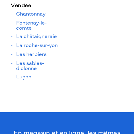
Vendée
Chantonnay
Fontenay-le-
comte
La châtaigneraie
La roche-sur-yon
Les herbiers
Les sables-
d'olonne
Luçon
En magasin et en ligne, les mêmes