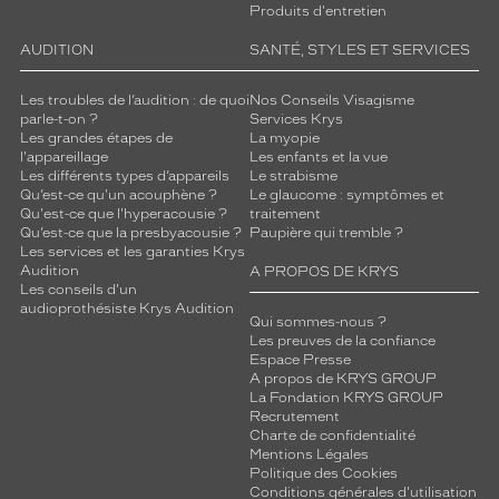
Produits d'entretien
AUDITION
SANTÉ, STYLES ET SERVICES
Les troubles de l’audition : de quoi
Nos Conseils Visagisme
parle-t-on ?
Services Krys
Les grandes étapes de
La myopie
l'appareillage
Les enfants et la vue
Les différents types d’appareils
Le strabisme
Qu’est-ce qu'un acouphène ?
Le glaucome : symptômes et
Qu'est-ce que l'hyperacousie ?
traitement
Qu’est-ce que la presbyacousie ?
Paupière qui tremble ?
Les services et les garanties Krys
Audition
A PROPOS DE KRYS
Les conseils d'un
audioprothésiste Krys Audition
Qui sommes-nous ?
Les preuves de la confiance
Espace Presse
A propos de KRYS GROUP
La Fondation KRYS GROUP
Recrutement
Charte de confidentialité
Mentions Légales
Politique des Cookies
Conditions générales d'utilisation