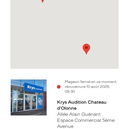
Voir
Voir
Magasin fermé en ce moment,
réouverture 10 août 2026,
la
la
09:30
fiche
fiche
Krys Audition Chateau
d'Olonne
Allée Alain Guénant
Espace Commercial 5ème
Avenue