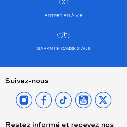
ENTRETIEN À VIE
GARANTIE CASSE 2 ANS
Suivez-nous
INSTAGRAM
FACEBOOK
TIKTOK
YOUTUBE
X
Restez informé et recevez nos
(Ce