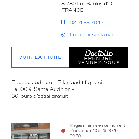
85180 Les Sables-d'Olonne
FRANCE
02 51 33 70 15
Localiser sur la carte
VOIR LA FICHE
PRENDRE
RENDEZ‑VOUS
Espace audition
Bilan auditif gratuit
Le 100% Santé Audition
30 jours d’essai gratuit
Magasin fermé en ce moment,
réouverture 10 août 2026,
09:30