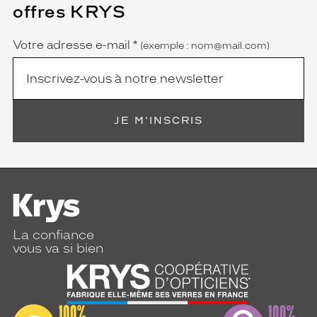
champ
offres KRYS
est
Name
obligatoire)
Votre adresse e-mail
*
(exemple : nom@mail.com)
JE M'INSCRIS
La confiance
vous va si bien