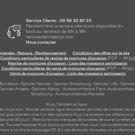
Service Clients : 09 69 32 80 35
Pendant l'été, le service clients est disponible du
lundi au vendredi de 10h à 18h.
serviceclients@krys.com
Nous contacter
andes - Retours - Remboursement
Conditions des offres sur le site
Conditions particulières de reprise de montures d’occasion
[PDF — 86
Ko
]
Reprise de montures d’occasion - Liste des magasins participants
Conditions particulières de vente de montures d’occasion
[PDF — 94
Ko
]
Vente de montures d’occasion - Liste des magasins participants
 Bordeaux
-
Opticien Nantes
-
Opticien Strasbourg
-
Opticien Lille
-
Opticien
Opticien Angers
-
Opticien Nancy
-
Audioprothésiste Paris
-
Audioprothési
Strasbourg
-
Audioprothésiste Marseille
Krys, Opticien en ligne :
dio
Krys.com : Site de vente en ligne de lunettes de soleil, de lunettes de vu
rer gratuitement chez l'un des opticiens Krys. La livraison est offerte pour
emboursé 30 jours". Retrouvez nos marques de lunettes de vue et
lunettes d
nce.
Trouvez l’opticien Krys le plus proche de chez vous
. Les lunettes/lenti
tant à ce titre le marquage CE. En cas de doute, consultez un professionne