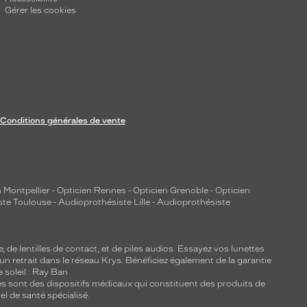
Gérer les cookies
Conditions générales de vente
 Montpellier
-
Opticien Rennes
-
Opticien Grenoble
-
Opticien
ste Toulouse
-
Audioprothésiste Lille
-
Audioprothésiste
e, de
lentilles de contact
, et de piles audios. Essayez vos lunettes
 un retrait dans le réseau Krys. Bénéficiez également de la garantie
e soleil : Ray Ban
lles sont des dispositifs médicaux qui constituent des produits de
l de santé spécialisé.