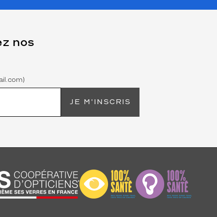
ez nos
il.com)
JE M'INSCRIS