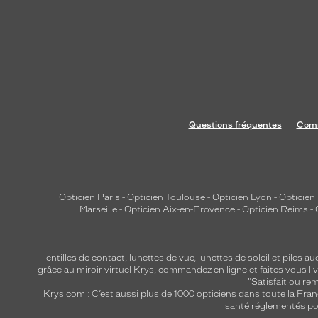
Questions fréquentes
Comm
Opticien Paris
-
Opticien Toulouse
-
Opticien Lyon
-
Opticien
Marseille
-
Opticien Aix-en-Provence
-
Opticien Reims
-
lentilles de contact
,
lunettes de vue
,
lunettes de soleil
et
piles au
grâce au miroir virtuel Krys, commandez en ligne et faites vous liv
"Satisfait ou r
Krys.com : C’est aussi plus de 1000 opticiens dans toute la Fra
santé réglementés por