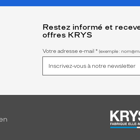
(Ce
Restez informé et recev
champ
offres KRYS
est
Name
obligatoire)
Votre adresse e-mail
*
(exemple : nom@ma
ien