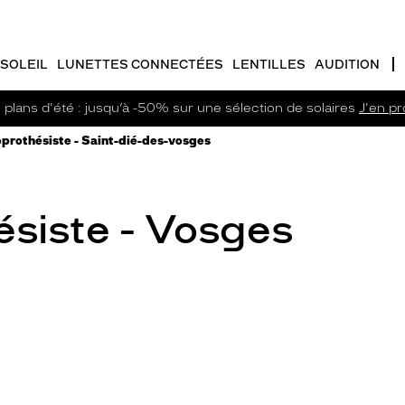
SOLEIL
LUNETTES CONNECTÉES
LENTILLES
AUDITION
plans d'été : jusqu’à -50% sur une sélection de solaires
J'en pro
prothésiste - Saint-dié-des-vosges
siste - Vosges