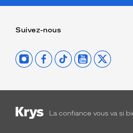
Suivez-nous
INSTAGRAM
FACEBOOK
TIKTOK
YOUTUBE
X
La confiance
vous va si b