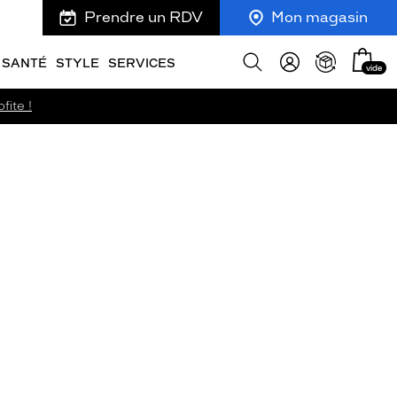
Prendre un RDV
Mon magasin
Mon
Afficher
SANTÉ
STYLE
SERVICES
vide
panie
la
recherche
fite !