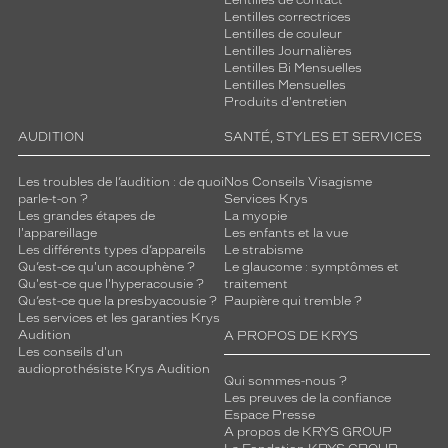
Lentilles de contact
Lentilles correctrices
Lentilles de couleur
Lentilles Journalières
Lentilles Bi Mensuelles
Lentilles Mensuelles
Produits d'entretien
AUDITION
SANTÉ, STYLES ET SERVICES
Les troubles de l’audition : de quoi
Nos Conseils Visagisme
parle-t-on ?
Services Krys
Les grandes étapes de
La myopie
l'appareillage
Les enfants et la vue
Les différents types d’appareils
Le strabisme
Qu’est-ce qu'un acouphène ?
Le glaucome : symptômes et
Qu'est-ce que l'hyperacousie ?
traitement
Qu’est-ce que la presbyacousie ?
Paupière qui tremble ?
Les services et les garanties Krys
Audition
A PROPOS DE KRYS
Les conseils d'un
audioprothésiste Krys Audition
Qui sommes-nous ?
Les preuves de la confiance
Espace Presse
A propos de KRYS GROUP