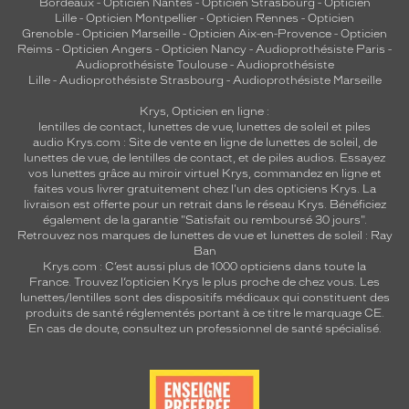
Bordeaux
-
Opticien Nantes
-
Opticien Strasbourg
-
Opticien
Lille
-
Opticien Montpellier
-
Opticien Rennes
-
Opticien
Grenoble
-
Opticien Marseille
-
Opticien Aix-en-Provence
-
Opticien
Reims
-
Opticien Angers
-
Opticien Nancy
-
Audioprothésiste Paris
-
Audioprothésiste Toulouse
-
Audioprothésiste
Lille
-
Audioprothésiste Strasbourg
-
Audioprothésiste Marseille
Krys, Opticien en ligne :
lentilles de contact
,
lunettes de vue
,
lunettes de soleil
et
piles
audio
Krys.com : Site de vente en ligne de lunettes de soleil, de
lunettes de vue, de
lentilles de contact
, et de piles audios. Essayez
vos lunettes grâce au miroir virtuel Krys, commandez en ligne et
faites vous livrer gratuitement chez l'un des opticiens Krys. La
livraison est offerte pour un retrait dans le réseau Krys. Bénéficiez
également de la garantie "Satisfait ou remboursé 30 jours".
Retrouvez nos marques de lunettes de vue et
lunettes de soleil : Ray
Ban
Krys.com : C’est aussi plus de 1000 opticiens dans toute la
France.
Trouvez l’opticien Krys le plus proche de chez vous
. Les
lunettes/lentilles sont des dispositifs médicaux qui constituent des
produits de santé réglementés portant à ce titre le marquage CE.
En cas de doute, consultez un professionnel de santé spécialisé.