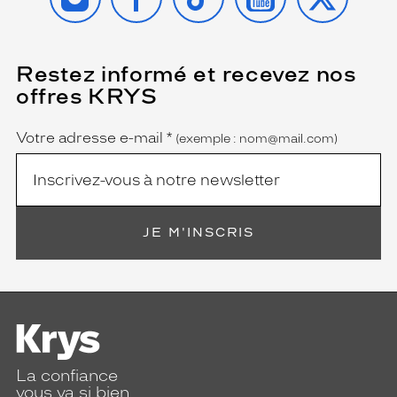
Restez informé et recevez nos
(Ce
champ
offres KRYS
est
Name
obligatoire)
Votre adresse e-mail
*
(exemple : nom@mail.com)
JE M'INSCRIS
La confiance
vous va si bien