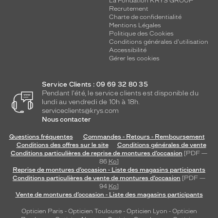
La Fondation KRYS GROUP
Recrutement
Charte de confidentialité
Mentions Légales
Politique des Cookies
Conditions générales d'utilisation
Accessibilité
Gérer les cookies
Service Clients : 09 69 32 80 35
Pendant l'été, le service clients est disponible du
lundi au vendredi de 10h à 18h.
serviceclients@krys.com
Nous contacter
Questions fréquentes
Commandes - Retours - Remboursement
Conditions des offres sur le site
Conditions générales de vente
Conditions particulières de reprise de montures d’occasion
[PDF —
86
Ko
]
Reprise de montures d’occasion - Liste des magasins participants
Conditions particulières de vente de montures d’occasion
[PDF —
94
Ko
]
Vente de montures d’occasion - Liste des magasins participants
Opticien Paris
-
Opticien Toulouse
-
Opticien Lyon
-
Opticien