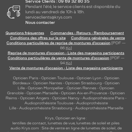
Service Clients : 09 69 32 80 35
Pendant l'été, le service clients est disponible du
lundi au vendredi de 10h à 18h.
serviceclients@krys.com
Nous contacter
Questions fréquentes
Commandes - Retours - Remboursement
Conditions des offres sur le site
Conditions générales de vente
Conditions particulières de reprise de montures d’occasion
[PDF —
86
Ko
]
Reprise de montures d’occasion - Liste des magasins participants
Conditions particulières de vente de montures d’occasion
[PDF —
94
Ko
]
Vente de montures d’occasion - Liste des magasins participants
Opticien Paris
-
Opticien Toulouse
-
Opticien Lyon
-
Opticien
Bordeaux
-
Opticien Nantes
-
Opticien Strasbourg
-
Opticien
Lille
-
Opticien Montpellier
-
Opticien Rennes
-
Opticien
Grenoble
-
Opticien Marseille
-
Opticien Aix-en-Provence
-
Opticien
Reims
-
Opticien Angers
-
Opticien Nancy
-
Audioprothésiste Paris
-
Audioprothésiste Toulouse
-
Audioprothésiste
Lille
-
Audioprothésiste Strasbourg
-
Audioprothésiste Marseille
Krys, Opticien en ligne :
lentilles de contact
,
lunettes de vue
,
lunettes de soleil
et
piles
audio
Krys.com : Site de vente en ligne de lunettes de soleil, de