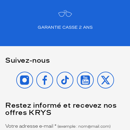
GARANTIE CASSE 2 ANS
Suivez-nous
INSTAGRAM
FACEBOOK
TIKTOK
YOUTUBE
X
Restez informé et recevez nos
(Ce
champ
offres KRYS
est
Name
obligatoire)
Votre adresse e-mail
*
(exemple : nom@mail.com)