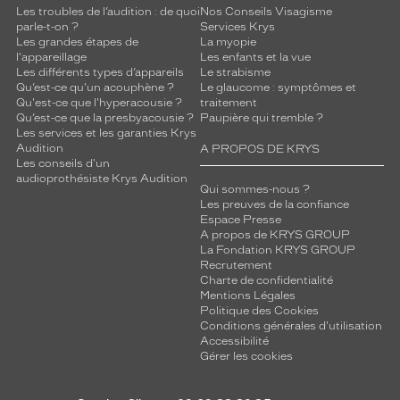
Les troubles de l’audition : de quoi
Nos Conseils Visagisme
parle-t-on ?
Services Krys
Les grandes étapes de
La myopie
l'appareillage
Les enfants et la vue
Les différents types d’appareils
Le strabisme
Qu’est-ce qu'un acouphène ?
Le glaucome : symptômes et
Qu'est-ce que l'hyperacousie ?
traitement
Qu’est-ce que la presbyacousie ?
Paupière qui tremble ?
Les services et les garanties Krys
Audition
A PROPOS DE KRYS
Les conseils d'un
audioprothésiste Krys Audition
Qui sommes-nous ?
Les preuves de la confiance
Espace Presse
A propos de KRYS GROUP
La Fondation KRYS GROUP
Recrutement
Charte de confidentialité
Mentions Légales
Politique des Cookies
Conditions générales d'utilisation
Accessibilité
Gérer les cookies