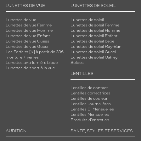
LUNETTES DE VUE
LUNETTES DE SOLEIL
Lunettes de vue
Lunettes de soleil
Lunettes de vue Femme
Lunettes de soleil Femme
Lunettes de vue Homme
Lunettes de soleil Homme
Lunettes de vue Enfant
Lunettes de soleil Enfant
Lunettes de vue Guess
Lunettes de soleil bébé
Lunettes de vue Gucci
Lunettes de soleil Ray-Ban
Les Forfaits [K] à partir de 39€ -
Lunettes de soleil Gucci
monture + verres
Lunettes de soleil Oakley
Lunettes anti-lumière bleue
Soldes
Lunettes de sport à la vue
LENTILLES
Lentilles de contact
Lentilles correctrices
Lentilles de couleur
Lentilles Journalières
Lentilles Bi Mensuelles
Lentilles Mensuelles
Produits d'entretien
AUDITION
SANTÉ, STYLES ET SERVICES