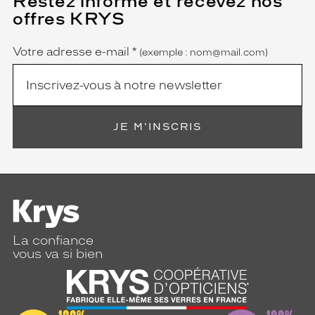
Restez informé et recevez nos
champ
offres KRYS
est
Name
obligatoire)
Votre adresse e-mail
*
(exemple : nom@mail.com)
JE M'INSCRIS
La confiance
vous va si bien