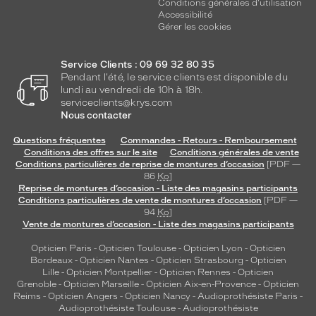
Conditions générales d'utilisation
Accessibilité
Gérer les cookies
Service Clients : 09 69 32 80 35
Pendant l'été, le service clients est disponible du
lundi au vendredi de 10h à 18h.
serviceclients@krys.com
Nous contacter
Questions fréquentes
Commandes - Retours - Remboursement
Conditions des offres sur le site
Conditions générales de vente
Conditions particulières de reprise de montures d’occasion
[PDF —
86
Ko
]
Reprise de montures d’occasion - Liste des magasins participants
Conditions particulières de vente de montures d’occasion
[PDF —
94
Ko
]
Vente de montures d’occasion - Liste des magasins participants
Opticien Paris
-
Opticien Toulouse
-
Opticien Lyon
-
Opticien
Bordeaux
-
Opticien Nantes
-
Opticien Strasbourg
-
Opticien
Lille
-
Opticien Montpellier
-
Opticien Rennes
-
Opticien
Grenoble
-
Opticien Marseille
-
Opticien Aix-en-Provence
-
Opticien
Reims
-
Opticien Angers
-
Opticien Nancy
-
Audioprothésiste Paris
-
Audioprothésiste Toulouse
-
Audioprothésiste