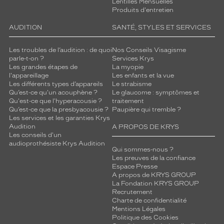
Lentilles Mensuelles
Produits d'entretien
AUDITION
SANTÉ, STYLES ET SERVICES
Les troubles de l’audition : de quoi
Nos Conseils Visagisme
parle-t-on ?
Services Krys
Les grandes étapes de
La myopie
l'appareillage
Les enfants et la vue
Les différents types d’appareils
Le strabisme
Qu’est-ce qu'un acouphène ?
Le glaucome : symptômes et
Qu'est-ce que l'hyperacousie ?
traitement
Qu’est-ce que la presbyacousie ?
Paupière qui tremble ?
Les services et les garanties Krys
Audition
A PROPOS DE KRYS
Les conseils d'un
audioprothésiste Krys Audition
Qui sommes-nous ?
Les preuves de la confiance
Espace Presse
A propos de KRYS GROUP
La Fondation KRYS GROUP
Recrutement
Charte de confidentialité
Mentions Légales
Politique des Cookies