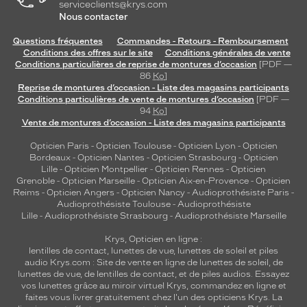
serviceclients@krys.com
Nous contacter
Questions fréquentes
Commandes - Retours - Remboursement
Conditions des offres sur le site
Conditions générales de vente
Conditions particulières de reprise de montures d’occasion
[PDF —
86
Ko
]
Reprise de montures d’occasion - Liste des magasins participants
Conditions particulières de vente de montures d’occasion
[PDF —
94
Ko
]
Vente de montures d’occasion - Liste des magasins participants
Opticien Paris
-
Opticien Toulouse
-
Opticien Lyon
-
Opticien
Bordeaux
-
Opticien Nantes
-
Opticien Strasbourg
-
Opticien
Lille
-
Opticien Montpellier
-
Opticien Rennes
-
Opticien
Grenoble
-
Opticien Marseille
-
Opticien Aix-en-Provence
-
Opticien
Reims
-
Opticien Angers
-
Opticien Nancy
-
Audioprothésiste Paris
-
Audioprothésiste Toulouse
-
Audioprothésiste
Lille
-
Audioprothésiste Strasbourg
-
Audioprothésiste Marseille
Krys, Opticien en ligne :
lentilles de contact
,
lunettes de vue
,
lunettes de soleil
et
piles
audio
Krys.com : Site de vente en ligne de lunettes de soleil, de
lunettes de vue, de
lentilles de contact
, et de piles audios. Essayez
vos lunettes grâce au miroir virtuel Krys, commandez en ligne et
faites vous livrer gratuitement chez l'un des opticiens Krys. La