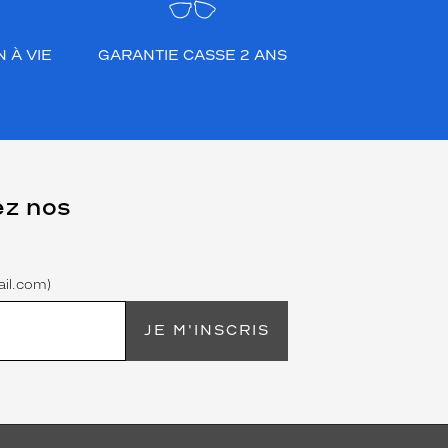
 À VIE
GARANTIE CASSE 2 ANS
ez nos
il.com)
JE M'INSCRIS