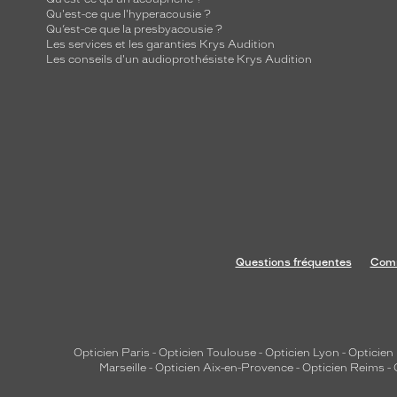
Qu'est-ce que l'hyperacousie ?
Qu’est-ce que la presbyacousie ?
Les services et les garanties Krys Audition
Les conseils d'un audioprothésiste Krys Audition
Questions fréquentes
Comm
Opticien Paris
-
Opticien Toulouse
-
Opticien Lyon
-
Opticien
Marseille
-
Opticien Aix-en-Provence
-
Opticien Reims
-