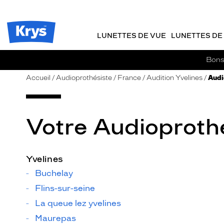
m
J
ER AU
TENU
y
e
CIPAL
Opticien
K
r
Krys
r
e
LUNETTES DE VUE
LUNETTES DE 
-
y
-
s
c
La
Bons 
o
confiance
m
vous
Accueil
Audioprothésiste
France
Audition Yvelines
Audi
m
va
a
si
n
bien
d
Votre Audioprothé
e
Yvelines
Buchelay
Flins-sur-seine
La queue lez yvelines
Maurepas