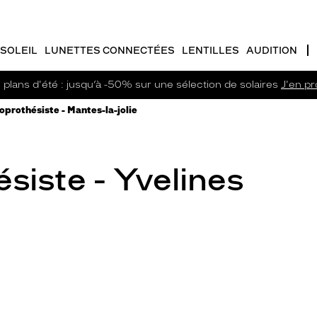
SOLEIL
LUNETTES CONNECTÉES
LENTILLES
AUDITION
plans d'été : jusqu’à -50% sur une sélection de solaires
J'en pro
oprothésiste - Mantes-la-jolie
siste - Yvelines