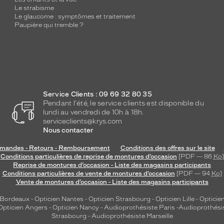
Le strabisme
Le glaucome : symptômes et traitement
Paupière qui tremble ?
Service Clients : 09 69 32 80 35
Pendant l'été, le service clients est disponible du
lundi au vendredi de 10h à 18h.
serviceclients@krys.com
Nous contacter
andes - Retours - Remboursement
Conditions des offres sur le site
Conditions particulières de reprise de montures d’occasion
[PDF — 86
Ko
]
Reprise de montures d’occasion - Liste des magasins participants
Conditions particulières de vente de montures d’occasion
[PDF — 94
Ko
]
Vente de montures d’occasion - Liste des magasins participants
 Bordeaux
-
Opticien Nantes
-
Opticien Strasbourg
-
Opticien Lille
-
Opticien
Opticien Angers
-
Opticien Nancy
-
Audioprothésiste Paris
-
Audioprothési
Strasbourg
-
Audioprothésiste Marseille