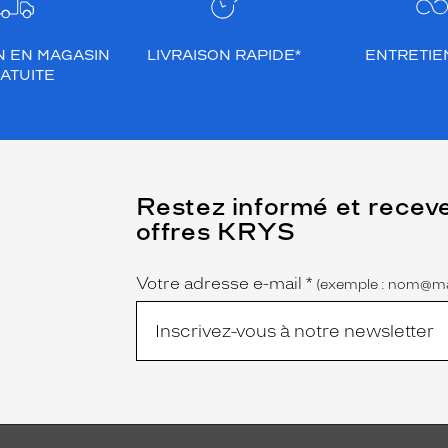
N EN MAGASIN
LIVRAISON RAPIDE*
ENTRETIEN
ATUITE
(Ce
Restez informé et recev
champ
offres KRYS
est
Name
obligatoire)
Votre adresse e-mail
*
(exemple : nom@ma