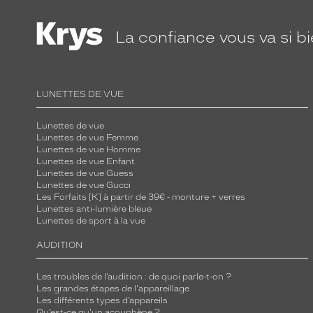
La confiance
vous va si b
LUNETTES DE VUE
Lunettes de vue
Lunettes de vue Femme
Lunettes de vue Homme
Lunettes de vue Enfant
Lunettes de vue Guess
Lunettes de vue Gucci
Les Forfaits [K] à partir de 39€ - monture + verres
Lunettes anti-lumière bleue
Lunettes de sport à la vue
AUDITION
Les troubles de l’audition : de quoi parle-t-on ?
Les grandes étapes de l'appareillage
Les différents types d’appareils
Qu’est-ce qu'un acouphène ?