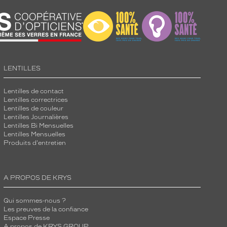
LENTILLES
Lentilles de contact
Lentilles correctrices
Lentilles de couleur
Lentilles Journalières
Lentilles Bi Mensuelles
Lentilles Mensuelles
Produits d'entretien
A PROPOS DE KRYS
Qui sommes-nous ?
Les preuves de la confiance
Espace Presse
A propos de KRYS GROUP