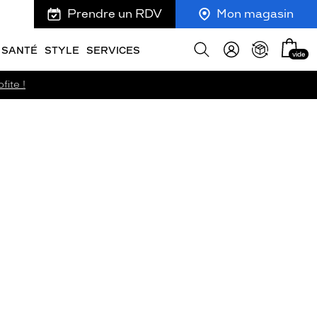
Prendre un RDV
Mon magasin
Mon
Afficher
SANTÉ
STYLE
SERVICES
vide
panie
la
recherche
fite !