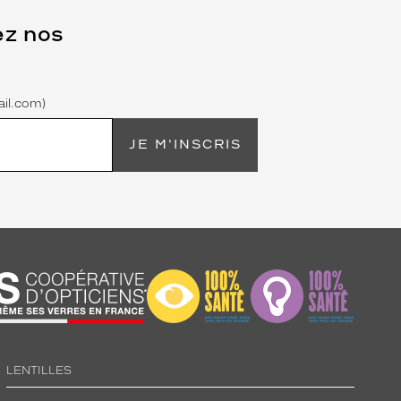
ez nos
il.com)
JE M'INSCRIS
LENTILLES