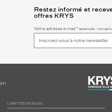
(Ce
Restez informé et recev
champ
offres KRYS
est
Name
obligatoire)
Votre adresse e-mail
*
(exemple : nom@ma
ien
LUNETTES DE SOLEIL