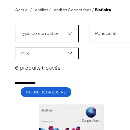
Accueil
Lentilles
Lentilles Correctrices
Biofinity
L
a
m
o
Type de correction
Périodicité
d
i
f
i
Prix
c
a
t
6
produits trouvés
i
o
n
d
'
OFFRE DÉGRESSIVE
u
n
f
i
l
t
r