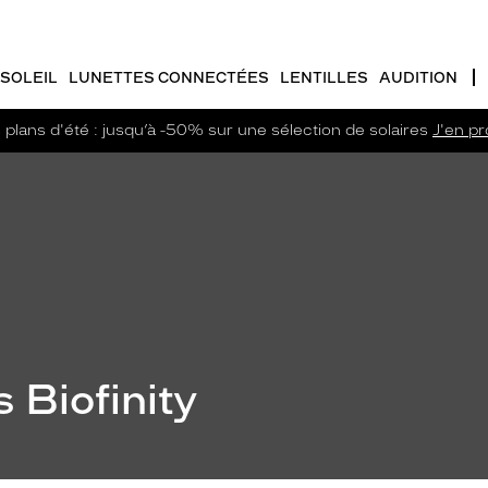
SOLEIL
LUNETTES CONNECTÉES
LENTILLES
AUDITION
plans d'été : jusqu’à -50% sur une sélection de solaires
J'en pro
s Biofinity