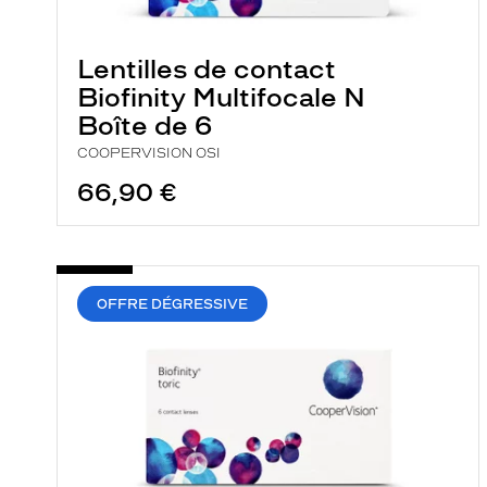
e
r
c
Lentilles de contact
h
e
Biofinity Multifocale N
e
Boîte de 6
t
r
COOPERVISION OSI
e
c
66,90 €
h
a
r
g
e
l
OFFRE DÉGRESSIVE
a
p
a
g
e