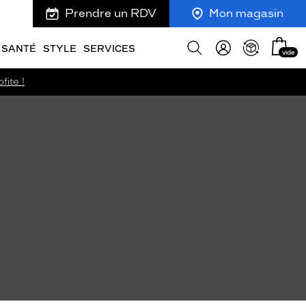
Prendre un RDV
Mon magasin
Mon
Afficher
SANTÉ
STYLE
SERVICES
vide
panie
la
recherche
fite !