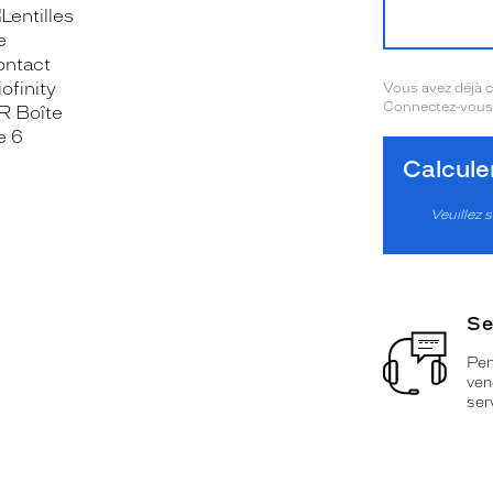
OOK_TITLE
ITTER_TITLE
Vous avez déjà
Connectez-vous 
Calcul
Veuillez s
Se
Pen
ven
ser