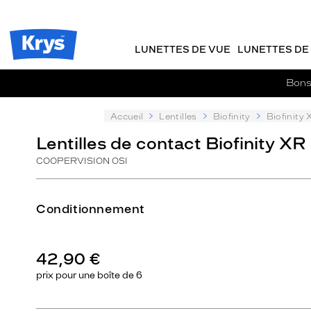
Description
m
J
ER AU
détaillée
TENU
y
e
CIPAL
Opticien
K
r
Krys
r
e
LUNETTES DE VUE
LUNETTES DE 
-
y
-
s
c
La
Bons 
o
confiance
m
vous
m
Accueil
Lentilles
Biofinity
Biofinity
va
a
si
Lentilles de contact Biofinity XR
n
bien
d
COOPERVISION OSI
e
Conditionnement
42,90 €
prix pour une
boîte de 6