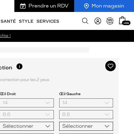
Prendre un RDV
Mon magasin
Mon
Afficher
SANTÉ
STYLE
SERVICES
vide
panie
la
recherche
fite !
Ajouter
Plus
ction
d’informations
à
sur
ma
orrection pour les 2 yeux
l’option
liste
d’envies
Œil Droit
Œil Gauche