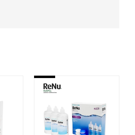
-
RENU
MPS
3X360ML