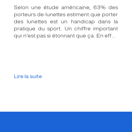
Selon une étude américaine, 63% des
porteurs de lunettes estiment que porter
des lunettes est un handicap dans la
pratique du sport. Un chiffre important
qui n’est pas si étonnant que ça. En effet,
les lunettes associées au sport peuvent
être assez contraignantes.
Heureusement, il existe une solution de
substitution : les lentilles de contact.
Lire la suite