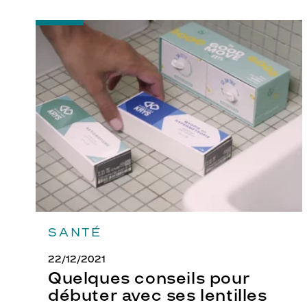
-
Quelques
conseils
pour
débuter
avec
ses
lentilles
SANTÉ
22/12/2021
Quelques conseils pour
débuter avec ses lentilles