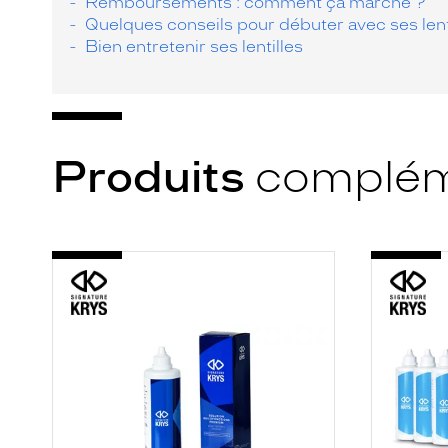
Remboursements : comment ça marche ?
Quelques conseils pour débuter avec ses lent
Bien entretenir ses lentilles
Produits
complém
-
-
S.K
S.K
MULTI
PACK
P
LIBERT
350ML