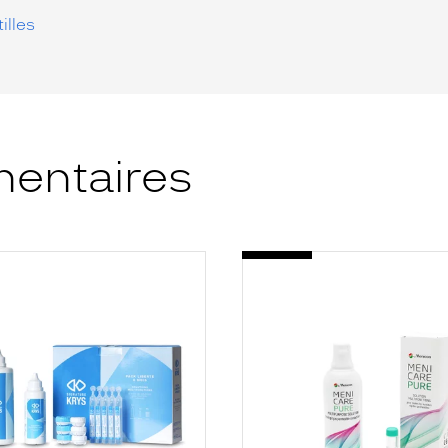
illes
entaires
-
MENICARE
PURE
E
250ML