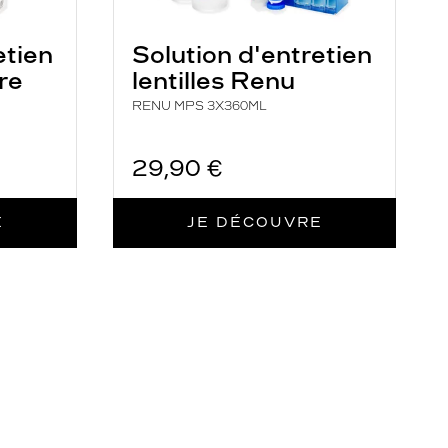
etien
Solution d'entretien
re
lentilles Renu
RENU MPS 3X360ML
29,90 €
E
JE DÉCOUVRE