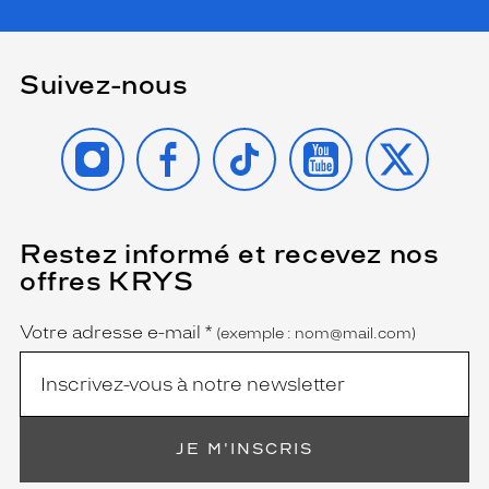
menaçant
ou
sur
Suivez-nous
un
sommet
en
INSTAGRAM
FACEBOOK
TIKTOK
YOUTUBE
X
plein
soleil.
Prix
de
Restez informé et recevez nos
(Ce
vente
champ
offres KRYS
conseillé
est
Name
obligatoire)
:
329€
Votre adresse e-mail
*
(exemple : nom@mail.com)
(Ce
tarif
inclut
l'éco-
JE M'INSCRIS
participation
obligatoire