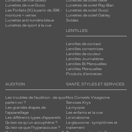
Lunettes de vue Guess
Lunettes de soleil bébé
DAS
Lunettes de vue Gucci
Lunettes de soleil Ray-Ban
Les Forfaits [K] à partir de 39€ -
Lunettes de soleil Gucci
Tête
monture + verres
Lunettes de soleil Oakley
:
Lunettes anti-lumière bleue
Soldes
1.59
Lunettes de sport à la vue
W/kg
LENTILLES
Engagement
Lentilles de contact
&
Lentilles correctrices
Sécurité
Lentilles de couleur
:
Lentilles Journalières
L'indice
Lentilles Bi Mensuelles
Lentilles Mensuelles
DAS
Produits d'entretien
mesure
le
AUDITION
SANTÉ, STYLES ET SERVICES
niveau
d'exposition
Les troubles de l’audition : de quoi
Nos Conseils Visagisme
maximal
parle-t-on ?
Services Krys
de
Les grandes étapes de
La myopie
l'utilisateur
l'appareillage
Les enfants et la vue
aux
Les différents types d’appareils
Le strabisme
ondes
Qu’est-ce qu'un acouphène ?
Le glaucome : symptômes et
Qu'est-ce que l'hyperacousie ?
traitement
électromagnétiques.