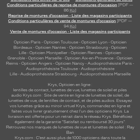
pour
Conditions particulières de reprise de montures d’occasion
[PDF —
la
86
Ko
]
tête).
Reprise de montures d’occasion - Liste des magasins participants
Conditions particulières de vente de montures d’occasion
[PDF —
Dimensions
94
Ko
]
de
Vente de montures d’occasion - Liste des magasins participants
la
monture
Opticien Paris
-
Opticien Toulouse
-
Opticien Lyon
-
Opticien
Bordeaux
-
Opticien Nantes
-
Opticien Strasbourg
-
Opticien
Lille
-
Opticien Montpellier
-
Opticien Rennes
-
Opticien
Grenoble
-
Opticien Marseille
-
Opticien Aix-en-Provence
-
Opticien
Reims
-
Opticien Angers
-
Opticien Nancy
-
Audioprothésiste Paris
-
3 mm
 mm
Audioprothésiste Toulouse
-
Audioprothésiste
Lille
-
Audioprothésiste Strasbourg
-
Audioprothésiste Marseille
Krys, Opticien en ligne :
lentilles de contact
,
lunettes de vue
,
lunettes de soleil
et
piles
audio
Krys.com : Site de vente en ligne de lunettes de soleil, de
0 mm
 mm
lunettes de vue, de
lentilles de contact
, et de piles audios. Essayez
vos lunettes grâce au miroir virtuel Krys, commandez en ligne et
Détails
faites vous livrer gratuitement chez l'un des opticiens Krys. La
livraison est offerte pour un retrait dans le réseau Krys. Bénéficiez
techniques
également de la garantie "Satisfait ou remboursé 30 jours".
Retrouvez nos marques de lunettes de vue et
lunettes de soleil : Ray
Genre
Ban
Krys.com : C’est aussi plus de 1000 opticiens dans toute la