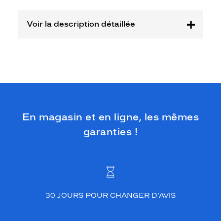
des
lunettes
Voir la description détaillée
connectées
Signature
Krys
est
taillée
pour
l'effort
et
le
grand
En magasin et en ligne, les mêmes
air.
garanties !
Grâce
à
ses
verres
intelligents
qui
réagissent
30 JOURS POUR CHANGER D’AVIS
aux
UV,