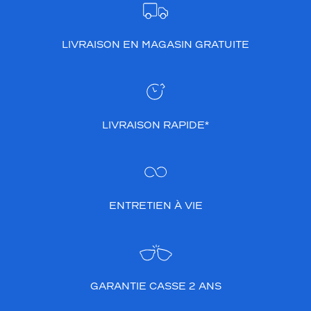
elle
passe
de
l'ombre
LIVRAISON EN MAGASIN GRATUITE
à
la
lumière
en
un
LIVRAISON RAPIDE*
clin
d'œil
pour
vous
offrir
une
ENTRETIEN À VIE
vision
parfaite,
que
vous
couriez
sous
GARANTIE CASSE 2 ANS
un
ciel