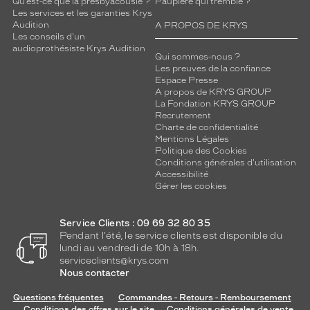
Qu’est-ce que la presbyacousie ?
Paupière qui tremble ?
Conformément
Les services et les garanties Krys
à
Audition
A PROPOS DE KRYS
la
Les conseils d'un
réglementation
audioprothésiste Krys Audition
Qui sommes-nous ?
française,
Les preuves de la confiance
toutes
Espace Presse
nos
A propos de KRYS GROUP
lunettes
La Fondation KRYS GROUP
Recrutement
connectées
Charte de confidentialité
respectent
Mentions Légales
strictement
Politique des Cookies
les
Conditions générales d'utilisation
seuils
Accessibilité
de
Gérer les cookies
sécurité
en
Service Clients : 09 69 32 80 35
vigueur
Pendant l'été, le service clients est disponible du
(limite
lundi au vendredi de 10h à 18h.
légale
serviceclients@krys.com
de
Nous contacter
2
W/kg
Questions fréquentes
Commandes - Retours - Remboursement
Conditions des offres sur le site
Conditions générales de vente