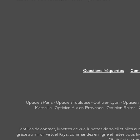
Indice
DAS
(Débit
d'Absorption
Spécifique)
—
Technologie
Bleeq
Questions fréquentes
Comm
Up
:
DAS
Tête
Opticien Paris
-
Opticien Toulouse
-
Opticien Lyon
-
Opticien
Marseille
-
Opticien Aix-en-Provence
-
Opticien Reims
-
:
1.59
W/kg
lentilles de contact
,
lunettes de vue
,
lunettes de soleil
et
piles au
grâce au miroir virtuel Krys, commandez en ligne et faites vous liv
Engagement
"Satisfait ou r