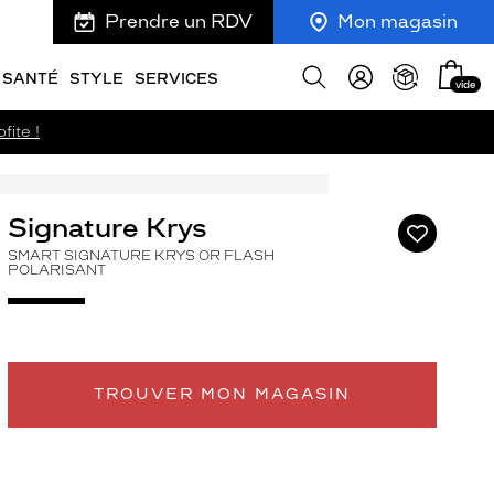
Prendre un RDV
Mon magasin
Mon
Afficher
SANTÉ
STYLE
SERVICES
vide
panie
la
recherche
fite !
Signature Krys
Ajouter
à
SMART SIGNATURE KRYS OR FLASH
POLARISANT
ma
liste
d’envies
TROUVER MON MAGASIN
ivant