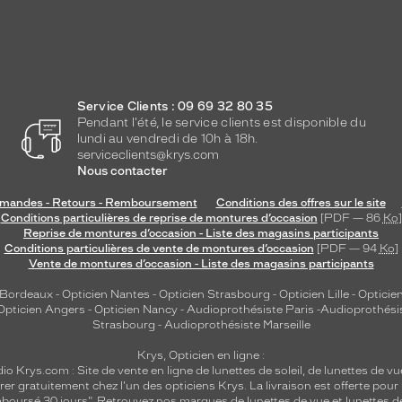
Service Clients : 09 69 32 80 35
Pendant l'été, le service clients est disponible du
lundi au vendredi de 10h à 18h.
serviceclients@krys.com
Nous contacter
andes - Retours - Remboursement
Conditions des offres sur le site
Conditions particulières de reprise de montures d’occasion
[PDF — 86
Ko
]
Reprise de montures d’occasion - Liste des magasins participants
Conditions particulières de vente de montures d’occasion
[PDF — 94
Ko
]
Vente de montures d’occasion - Liste des magasins participants
 Bordeaux
-
Opticien Nantes
-
Opticien Strasbourg
-
Opticien Lille
-
Opticien
Opticien Angers
-
Opticien Nancy
-
Audioprothésiste Paris
-
Audioprothési
Strasbourg
-
Audioprothésiste Marseille
Krys, Opticien en ligne :
dio
Krys.com : Site de vente en ligne de lunettes de soleil, de lunettes de vu
rer gratuitement chez l'un des opticiens Krys. La livraison est offerte pour
emboursé 30 jours". Retrouvez nos marques de lunettes de vue et
lunettes d