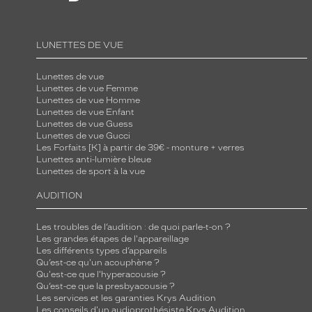
299€
(Ce
LUNETTES DE VUE
tarif
inclut
Lunettes de vue
l'éco-
Lunettes de vue Femme
Lunettes de vue Homme
participation
Lunettes de vue Enfant
obligatoire
Lunettes de vue Guess
Lunettes de vue Gucci
de
Les Forfaits [K] à partir de 39€ - monture + verres
0,08€
Lunettes anti-lumière bleue
dédiée
Lunettes de sport à la vue
au
AUDITION
financement
du
Les troubles de l’audition : de quoi parle-t-on ?
recyclage
Les grandes étapes de l'appareillage
Les différents types d’appareils
de
Qu’est-ce qu'un acouphène ?
vos
Qu'est-ce que l'hyperacousie ?
Qu’est-ce que la presbyacousie ?
équipements
Les services et les garanties Krys Audition
électroniques).
Les conseils d'un audioprothésiste Krys Audition