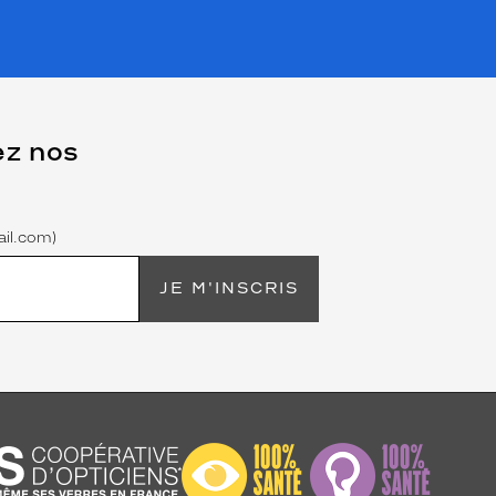
ez nos
il.com)
JE M'INSCRIS