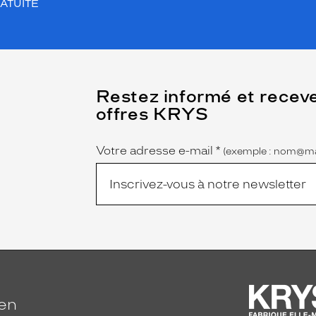
ATUITE
(Ce
Restez informé et recev
champ
offres KRYS
est
Name
obligatoire)
Votre adresse e-mail
*
(exemple : nom@ma
ien