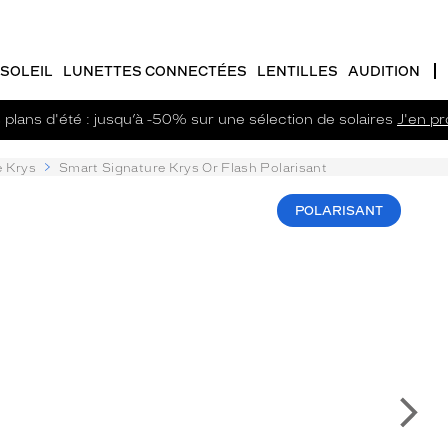
SOLEIL
LUNETTES CONNECTÉES
LENTILLES
AUDITION
plans d'été : jusqu’à -50% sur une sélection de solaires
J'en pro
e Krys
Smart Signature Krys Or Flash Polarisant
POLARISANT
Su