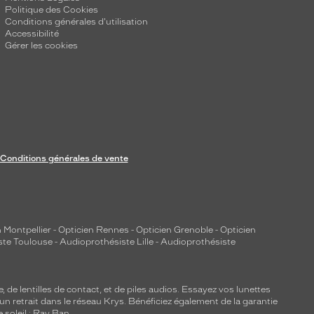
Politique des Cookies
Conditions générales d'utilisation
Accessibilité
Gérer les cookies
Conditions générales de vente
 Montpellier
-
Opticien Rennes
-
Opticien Grenoble
-
Opticien
ste Toulouse
-
Audioprothésiste Lille
-
Audioprothésiste
e, de
lentilles de contact
, et de piles audios. Essayez vos lunettes
 un retrait dans le réseau Krys. Bénéficiez également de la garantie
e soleil : Ray Ban