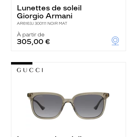
h
Lunettes de soleil
e
r
Giorgio Armani
c
h
AR6163J 300111 NOIR MAT
e
e
À partir de
t
305,00 €
r
e
c
h
a
r
g
e
l
a
p
a
g
e