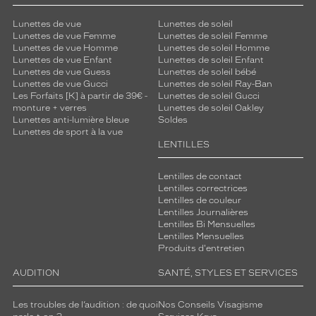
Lunettes de vue
Lunettes de soleil
Lunettes de vue Femme
Lunettes de soleil Femme
Lunettes de vue Homme
Lunettes de soleil Homme
Lunettes de vue Enfant
Lunettes de soleil Enfant
Lunettes de vue Guess
Lunettes de soleil bébé
Lunettes de vue Gucci
Lunettes de soleil Ray-Ban
Les Forfaits [K] à partir de 39€ -
Lunettes de soleil Gucci
monture + verres
Lunettes de soleil Oakley
Lunettes anti-lumière bleue
Soldes
Lunettes de sport à la vue
LENTILLES
Lentilles de contact
Lentilles correctrices
Lentilles de couleur
Lentilles Journalières
Lentilles Bi Mensuelles
Lentilles Mensuelles
Produits d'entretien
AUDITION
SANTÉ, STYLES ET SERVICES
Les troubles de l’audition : de quoi
Nos Conseils Visagisme