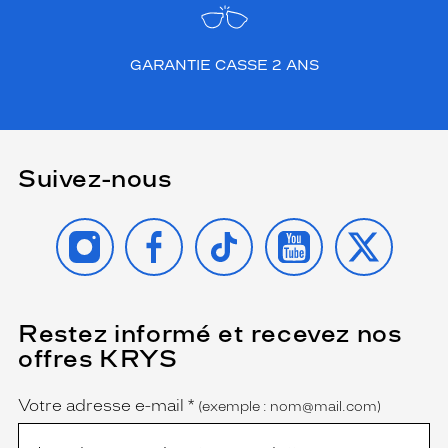
GARANTIE CASSE 2 ANS
Suivez-nous
INSTAGRAM
FACEBOOK
TIKTOK
YOUTUBE
X
Restez informé et recevez nos
(Ce
champ
offres KRYS
est
Name
obligatoire)
Votre adresse e-mail
*
(exemple : nom@mail.com)