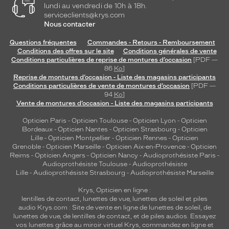
lundi au vendredi de 10h à 18h.
serviceclients@krys.com
Nous contacter
Questions fréquentes
Commandes - Retours - Remboursement
Conditions des offres sur le site
Conditions générales de vente
Conditions particulières de reprise de montures d’occasion
[PDF —
86
Ko
]
Reprise de montures d’occasion - Liste des magasins participants
Conditions particulières de vente de montures d’occasion
[PDF —
94
Ko
]
Vente de montures d’occasion - Liste des magasins participants
Opticien Paris
-
Opticien Toulouse
-
Opticien Lyon
-
Opticien
Bordeaux
-
Opticien Nantes
-
Opticien Strasbourg
-
Opticien
Lille
-
Opticien Montpellier
-
Opticien Rennes
-
Opticien
Grenoble
-
Opticien Marseille
-
Opticien Aix-en-Provence
-
Opticien
Reims
-
Opticien Angers
-
Opticien Nancy
-
Audioprothésiste Paris
-
Audioprothésiste Toulouse
-
Audioprothésiste
Lille
-
Audioprothésiste Strasbourg
-
Audioprothésiste Marseille
Krys, Opticien en ligne :
lentilles de contact
,
lunettes de vue
,
lunettes de soleil
et
piles
audio
Krys.com : Site de vente en ligne de lunettes de soleil, de
lunettes de vue, de
lentilles de contact
, et de piles audios. Essayez
vos lunettes grâce au miroir virtuel Krys, commandez en ligne et