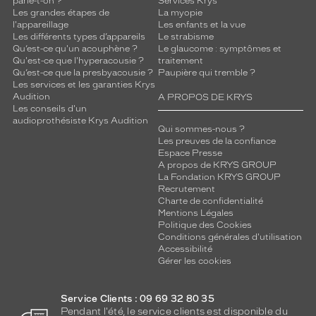
parle-t-on ?
Services Krys
Les grandes étapes de
La myopie
l'appareillage
Les enfants et la vue
Les différents types d’appareils
Le strabisme
Qu’est-ce qu'un acouphène ?
Le glaucome : symptômes et
Qu'est-ce que l'hyperacousie ?
traitement
Qu’est-ce que la presbyacousie ?
Paupière qui tremble ?
Les services et les garanties Krys
Audition
A PROPOS DE KRYS
Les conseils d'un
audioprothésiste Krys Audition
Qui sommes-nous ?
Les preuves de la confiance
Espace Presse
A propos de KRYS GROUP
La Fondation KRYS GROUP
Recrutement
Charte de confidentialité
Mentions Légales
Politique des Cookies
Conditions générales d'utilisation
Accessibilité
Gérer les cookies
Service Clients : 09 69 32 80 35
Pendant l'été, le service clients est disponible du