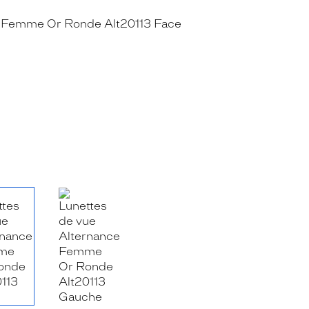
RE_FACEBOOK_TITLE
.SHARE_TWITTER_TITLE