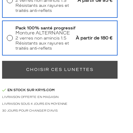
À partir de 95 €
2 verres non amincis 1.5
Résistants aux rayures et
traités anti-reflets
Livraison à domicile
5,90 €
Retrait en magasin
Offert
Pack 100% santé progressif
Monture
ALTERNANCE
À partir de 180 €
2 verres non amincis 1.5
Résistants aux rayures et
traités anti-reflets
Retrait en magasin
Offert
CHOISIR CES LUNETTES
EN STOCK SUR KRYS.COM
LIVRAISON OFFERTE EN MAGASIN
LIVRAISON SOUS 4 JOURS EN MOYENNE
30 JOURS POUR CHANGER D'AVIS