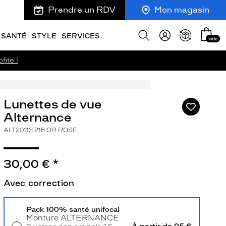
Prendre un RDV
Mon magasin
Mon
Afficher
SANTÉ
STYLE
SERVICES
vide
panie
la
recherche
fite !
Lunettes de vue
Ajouter
à
Alternance
ma
ALT20113 216 OR ROSE
liste
d’envies
30,00 €
*
Avec correction
ivant
Pack 100% santé unifocal
Monture
ALTERNANCE