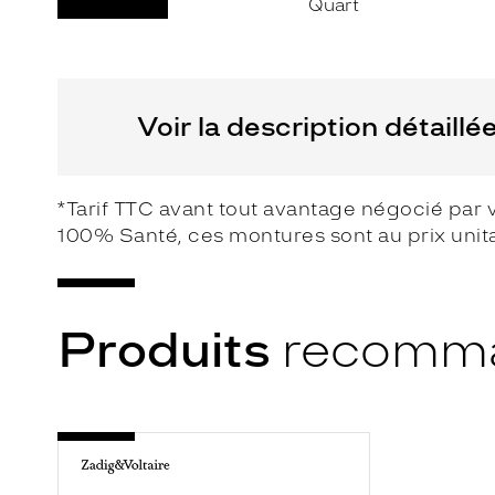
e
p
a
i
Voir la description détaillé
r
e
d
e
*Tarif TTC avant tout avantage négocié par 
l
100% Santé, ces montures sont au prix unit
u
n
e
Produits
recomm
t
t
e
s
d
-
VZV328
e
0781
ECAILLE
v