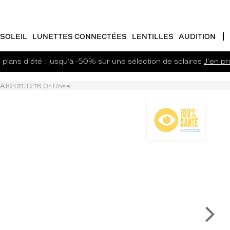
SOLEIL
LUNETTES CONNECTÉES
LENTILLES
AUDITION
plans d'été : jusqu’à -50% sur une sélection de solaires
J'en pro
Alt20113 216 Or Rose
Su