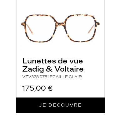
CLAIR
u
e
A
L
T
E
R
Lunettes de vue
N
A
Zadig & Voltaire
N
VZV328 0781 ECAILLE CLAIR
C
175,00 €
E
q
u
JE DÉCOUVRE
'
i
l
v