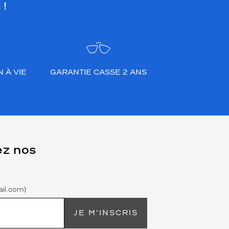
 !
 À VIE
GARANTIE CASSE 2 ANS
ez nos
il.com)
JE M'INSCRIS