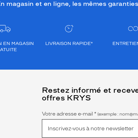
n magasin et en ligne, les mêmes garanties
N EN MAGASIN
LIVRAISON RAPIDE*
ENTRETIEN
ATUITE
(Ce
Restez informé et recev
champ
offres KRYS
est
Name
obligatoire)
Votre adresse e-mail
*
(exemple : nom@ma