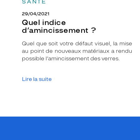
SANTÉ
n
e
29/04/2021
e
Quel indice
t
d’amincissement ?
a
r
Quel que soit votre défaut visuel, la mise
r
au point de nouveaux matériaux a rendu
o
possible l’amincissement des verres.
n
d
Lire la suite
i
e
e
s
t
a
s
s
o